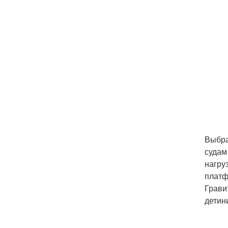
Выбра
судам
нагру
платф
Грави
детин