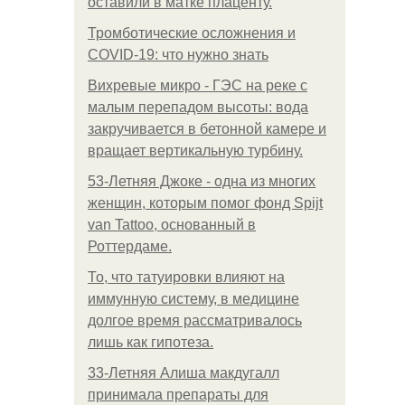
оставили в матке плаценту.
Тромботические осложнения и
COVID-19: что нужно знать
Вихревые микро - ГЭС на реке с
малым перепадом высоты: вода
закручивается в бетонной камере и
вращает вертикальную турбину.
53-Летняя Джоке - одна из многих
женщин, которым помог фонд Spijt
van Tattoo, основанный в
Роттердаме.
То, что татуировки влияют на
иммунную систему, в медицине
долгое время рассматривалось
лишь как гипотеза.
33-Летняя Алиша макдугалл
принимала препараты для