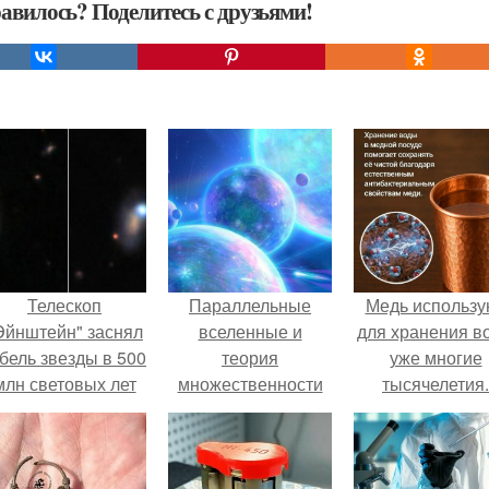
авилось? Поделитесь с друзьями!
Телескоп
Параллельные
Медь использу
Эйнштейн" заснял
вселенные и
для хранения в
бель звезды в 500
теория
уже многие
млн световых лет
множественности
тысячелетия.
от земли.
миров.