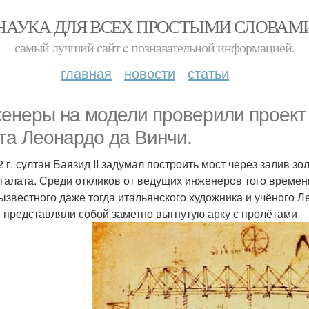
НАУКА ДЛЯ ВСЕХ ПРОСТЫМИ СЛОВАМ
самый лучший сайт c познавательной информацией.
главная
новости
статьи
енеры на модели проверили проект 
та Леонардо да Винчи.
2 г. султан Баязид II задумал построить мост через залив з
 галата. Среди откликов от ведущих инженеров того време
ызвестного даже тогда итальянского художника и учёного 
 представляли собой заметно выгнутую арку с пролётами