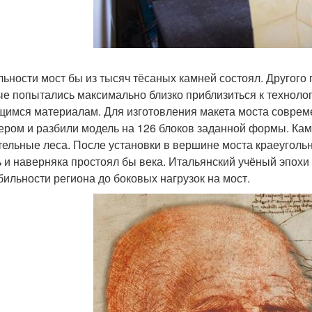
льности мост бы из тысяч тёсаных камней состоял. Другого
ые попытались максимально близко приблизиться к технолог
имся материалам. Для изготовления макета моста соврем
ером и разбили модель на 126 блоков заданной формы. Ка
тельные леса. После установки в вершине моста краеуголь
ь и наверняка простоял бы века. Итальянский учёный эпохи
бильности региона до боковых нагрузок на мост.