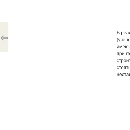
В реа
⇦
(учён
имеющ
принт
строи
стоят
неста