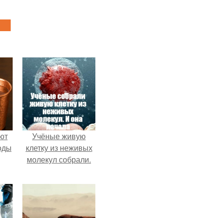
ют
Учёные живую
оды
клетку из неживых
молекул собрали.