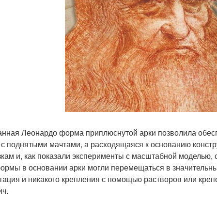
нная Леонардо форма приплюснутой арки позволила обесп
 с поднятыми мачтами, а расходящаяся к основанию констр
зкам и, как показали эксперименты с масштабной моделью,
ормы в основании арки могли перемещаться в значительны
тация и никакого крепления с помощью растворов или крепе
ич.