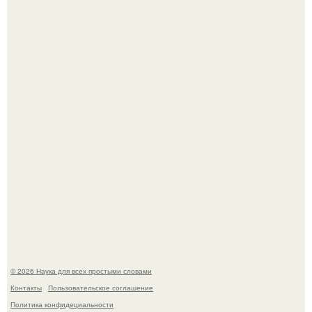
Учёные живую клетку из неживых молекул собрали.
Российские ученые из нии имени Семашко выяснили:
скорость старения напрямую зависит от состояния
сосудов и работы сердца.
© 2026 Наука для всех простыми словами
Контакты
Пользовательское соглашение
Политика конфидециальности