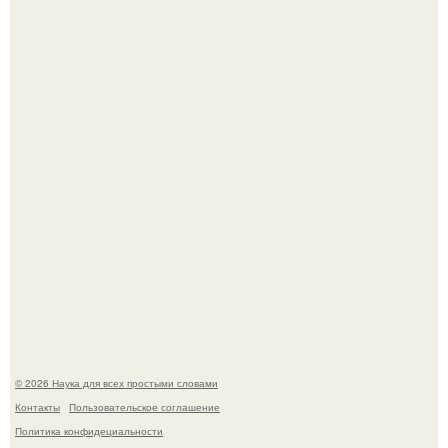
Агент фбр украл $1 млн в крипте, запомнив сид - фразы
из дела, и советовался с Chatgpt, как их потратить.
Пока зрители восхищались эффектной картинкой,
создатели фильма фактически построили одну из самых
точных визуальных моделей чёрной дыры.
© 2026 Наука для всех простыми словами
Контакты
Пользовательское соглашение
Политика конфидециальности