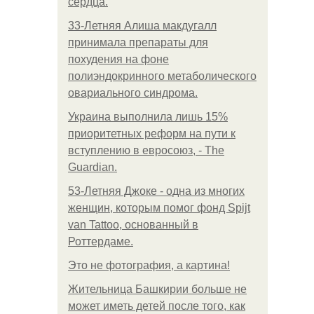
сердца.
33-Летняя Алиша макдугалл
принимала препараты для
похудения на фоне
полиэндокринного метаболического
овариального синдрома.
Украина выполнила лишь 15%
приоритетных реформ на пути к
вступлению в евросоюз, - The
Guardian.
53-Летняя Джоке - одна из многих
женщин, которым помог фонд Spijt
van Tattoo, основанный в
Роттердаме.
Это не фотография, а картина!
Жительница Башкирии больше не
может иметь детей после того, как