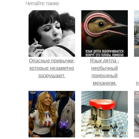
Читайте также
Опасные привычки,
Язык дятла -
которые незаметно
необычный
разрушают.
природный
механизм.
п