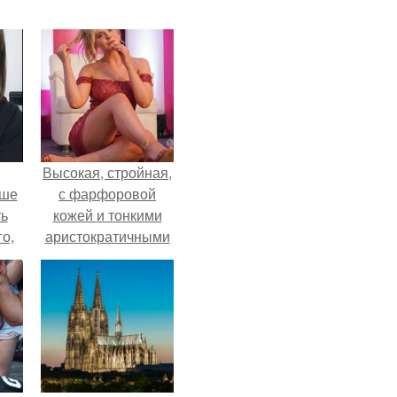
Высокая, стройная,
ьше
с фарфоровой
ть
кожей и тонкими
го,
аристократичными
али
чертами, эль
стом
выглядит так, будто
сошла с полотна
 и
художника.
ке