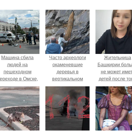
Машина сбила
Часто археологи
Жительница
людей на
окаменевшие
Башкирии бол
пешеходном
деревья в
не может име
ереходе в Омске,
вертикальном
детей после то
пострадали 8
положении
как медики сдел
человек.
находят.
ей аборт на ше
месяце
беременности
оставили в мат
плаценту.