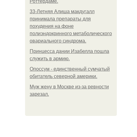
Роттердаме.
33-Летняя Алиша макдугалл
принимала препараты для
похудения на фоне
полиэндокринного метаболического
овариального синдрома.
Принцесса дании Изабелла пошла
служить в армию.
Опоссум - единственный сумчатый
обитатель северной америки.
Mуж жену в Москве из-за ревности
зарезал.