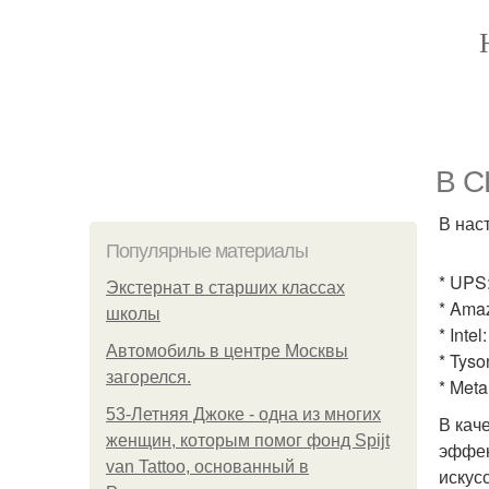
В С
В нас
Популярные материалы
* UPS:
Экстернат в старших классах
* Ama
школы
* Inte
Автомобиль в центре Москвы
* Tyso
загорелся.
* Meta
53-Летняя Джоке - одна из многих
В кач
женщин, которым помог фонд Spijt
эффек
van Tattoo, основанный в
искус