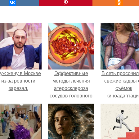
уж жену в Москве
Эффективные
В сеть просочил
из-за ревности
методы лечения
свежие кадры 
зарезал.
атеросклероза
съёмок
сосудов головного
киноадаптаци
мозга и артерий
"Рапунцель", и 
внимание
моментальн
оказалось
приковано к Ти