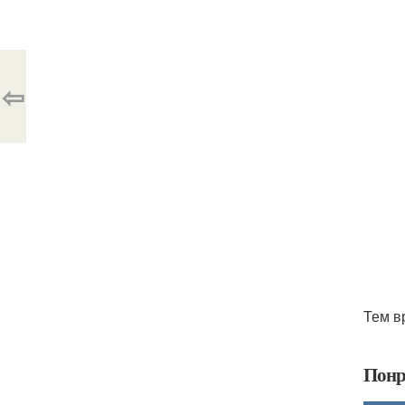
⇦
Тем в
Понр