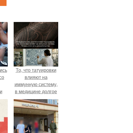
ись
То, что татуировки
со
влияют на
иммунную систему,
и
в медицине долгое
всё
время
рассматривалось
о
лишь как гипотеза.
ган