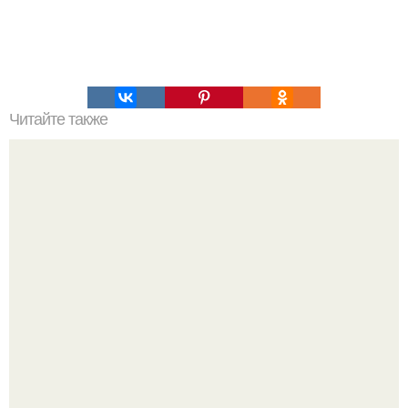
Читайте также
Oxytocin, Dopamin и другие формы нормальной любви?