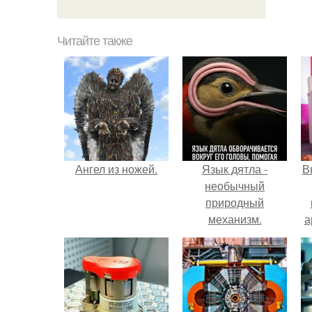
Читайте также
Ангел из ножей.
Язык дятла -
В
необычный
природный
механизм.
а
в