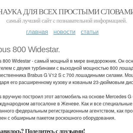
НАУКА ДЛЯ ВСЕХ ПРОСТЫМИ СЛОВАМ
самый лучший сайт c познавательной информацией.
главная
новости
статьи
bus 800 Widestar.
s 800 Widestar - самый мощный в мире внедорожник. Он о
телем с двумя турбинами с выходной мощностью 800 лошади
ественника Brabus G V12 S с 700 лошадиными силами. Мо
даря его расширенному кузову и кованым 23-дюймовым диска
s вручную построил этот автомобиль на основе Mercedes G 
ждународном автосалоне в Женеве. Как и все специальные м
анного федеральным регистрационным агентством, как прои
пен с обширным пакетом роскошного оборудования.
авилось? Поделитесь с друзьями!