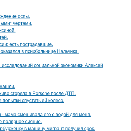
ождение оспы.
ными" чертами.
ксиной.
тей.
сии: есть пострадавшие.
оказался в психбольнице Нальчика.
ра исследований социальной экономики Алексей
 нашли.
живо сгорела в Porsche после ДТП.
 попытки спустить ей колесо.
м - мама смешивала его с водой для меня.
е полярное сияние.
ербурженку в машину мигрант получил срок.