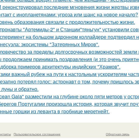
 реконструировал последние мгновения жизни жертвы изв
нтакт с инопланетянами: угроза или шанс на новое начало?
овень образования связали с продолжительностью жизни.
тронавты "Артемиды-2" и Станции"тяньгун" установили сов
сперимент на большом адронном коллайдере подтвердил н
несуэла: экосистемы "Затерянных Миров".
ловечество за пределы долгосрочных возможностей земли
 продолжаем принимать поздравления (и это очень приятно
дборка примеров архитектуры индийских "Храмов".
зики важный рубеж на пути к настольным ускорителям част
езапно потерял голос: астронавт о том, почему пришлось эв
 луны и обратно.
cean Gaia" разместили на глубине около пяти метров у остр
берегов Португалии произошла история, которая звучит почт
нные горшки из леванта в гробнице меретнейт.
онтакты
Пользовательское соглашение
Обратная связь