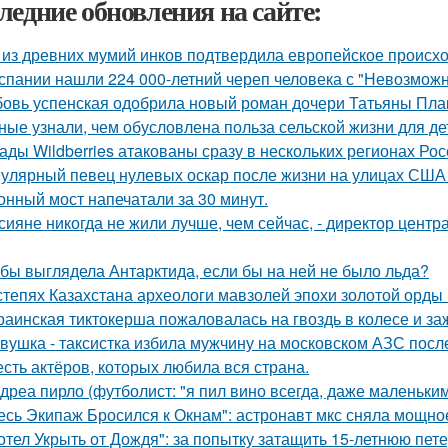
ледние обновления на сайте:
 из древних мумий инков подтвердила европейское происх
спании нашли 224 000-летний череп человека с "Невозмож
овь успенская одобрила новый роман дочери Татьяны Пла
ные узнали, чем обусловлена польза сельской жизни для де
ады Wildberries атакованы сразу в нескольких регионах Рос
улярный певец нулевых оскар после жизни на улицах США 
онный мост напечатали за 30 минут.
сияне никогда не жили лучше, чем сейчас, - директор цент
 бы выглядела Антарктида, если бы на ней не было льда?
степях Казахстана археологи мавзолей эпохи золотой орды
раинская тиктокерша пожаловалась на гвоздь в колесе и за
вушка - таксистка избила мужчину на московском АЗС после
сть актёров, которых любила вся страна.
дреа пирло (футболист: "я пил вино всегда, даже маленьки
есь Экипаж Бросился к Окнам": астронавт мкс сняла мощно
отел Укрыть от Дождя": за попытку затащить 15-летнюю пет