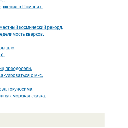
ержения в Помпеях.
местный космический рекорд.
еделимость кварков.
 вышло.
).
иц преодолели.
акуироваться с мкс.
ова токуносима.
и как морская сказка.