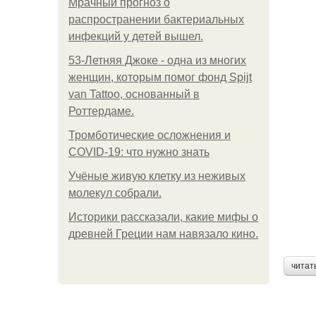
Мрачный прогноз о
распространении бактериальных
инфекций у детей вышел.
53-Летняя Джоке - одна из многих
женщин, которым помог фонд Spijt
van Tattoo, основанный в
Роттердаме.
Тромботические осложнения и
COVID-19: что нужно знать
Учёные живую клетку из неживых
молекул собрали.
Историки рассказали, какие мифы о
древней Греции нам навязало кино.
читат