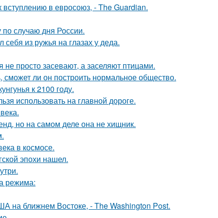
вступлению в евросоюз, - The Guardian.
по случаю дня России.
 себя из ружья на глазах у деда.
 не просто засевают, а заселяют птицами.
, сможет ли он построить нормальное общество.
нгунья к 2100 году.
льзя использовать на главной дороге.
века.
енд, но на самом деле она не хищник.
.
ека в космосе.
гской эпохи нашел.
утри.
ва режима:
А на ближнем Востоке, - The Washington Post.
ие.