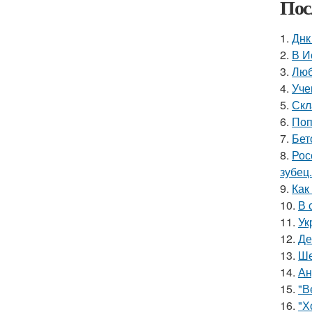
Пос
1.
Днк
2.
В И
3.
Люб
4.
Уче
5.
Скл
6.
Поп
7.
Бет
8.
Рос
зубец.
9.
Как
10.
В 
11.
Ук
12.
Де
13.
Ше
14.
Ан
15.
"В
16.
"Х