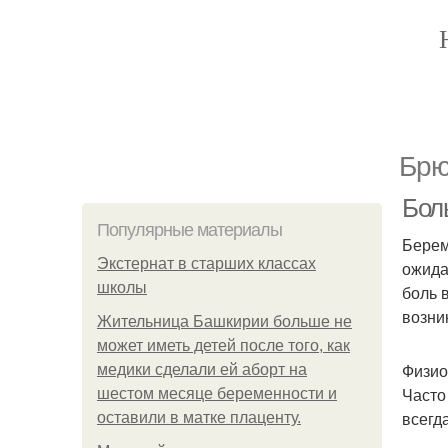
Брю
Боль
Популярные материалы
Берем
Экстернат в старших классах
ожида
школы
боль 
возни
Жительница Башкирии больше не
может иметь детей после того, как
Физио
медики сделали ей аборт на
Часто
шестом месяце беременности и
всегд
оставили в матке плаценту.