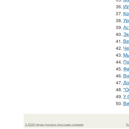
36.
ИИ
37.
Ко
38.
Ур
39.
Ас
40.
Эк
41.
Ве
42.
Че
43.
Мы
44.
По
45.
Фи
46.
Вн
47.
До
48.
"O
49.
У 
50.
Ви
© 2026 Наука для всех простыми словами
К