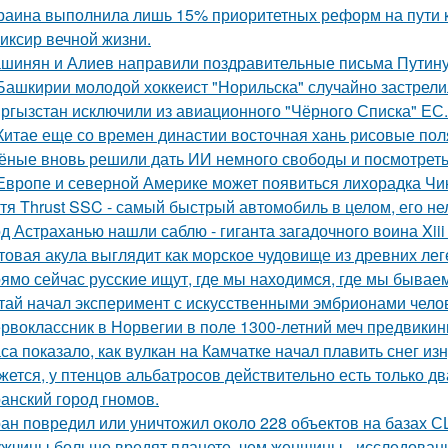
раина выполнила лишь 15% приоритетных реформ на пути к 
иксир вечной жизни.
шинян и Алиев направили поздравительные письма Путину 
Башкирии молодой хоккеист "Норильска" случайно застрелил
ргызстан исключили из авиационного "Чёрного Списка" ЕС.
Китае еще со времен династии восточная хань рисовые поля
ёные вновь решили дать ИИ немного свободы и посмотреть
Европе и северной Америке может появиться лихорадка Чику
тя Thrust SSC - самый быстрый автомобиль в целом, его не
д Астраханью нашли саблю - гиганта загадочного воина Xiii 
товая акула выглядит как морское чудовище из древних лег
ямо сейчас русские ищут, где мы находимся, где мы бываем
тай начал эксперимент с искусственными эмбрионами челов
рвоклассник в Норвегии в поле 1300-летний меч предвикин
са показало, как вулкан на Камчатке начал плавить снег изн
жется, у птенцов альбатросов действительно есть только д
анский город гномов.
ан повредил или уничтожил около 228 объектов на базах СШ
жчины больше вредят планете, чем женщины - исследован