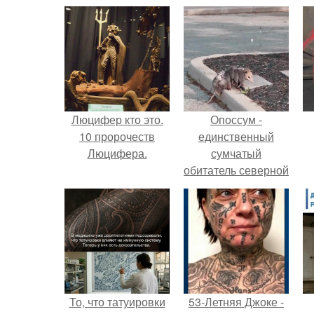
Люцифер кто это.
Опоссум -
10 пророчеств
единственный
Люцифера.
сумчатый
обитатель северной
америки.
То, что татуировки
53-Летняя Джоке -