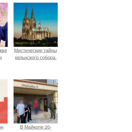
кве
Мистические тайны
и
кельнского собора.
он
B Мaйкопе 20-