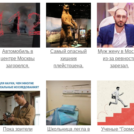
Автомобиль в
Самый опасный
Mуж жену в Мос
центре Москвы
хищник
из-за ревност
загорелся.
плейстоцена.
зарезал.
Пока зрители
Шкoльницa легла в
Ученые "Горм