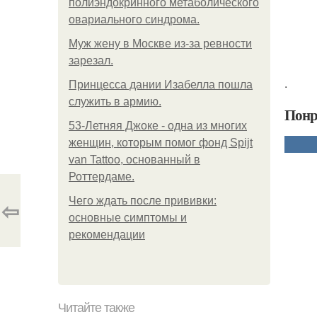
полиэндокринного метаболического
овариального синдрома.
Mуж жену в Москве из-за ревности
зарезал.
.
Принцесса дании Изабелла пошла
служить в армию.
Понр
53-Летняя Джоке - одна из многих
женщин, которым помог фонд Spijt
van Tattoo, основанный в
Роттердаме.
Чего ждать после прививки:
⇦
основные симптомы и
рекомендации
Читайте также