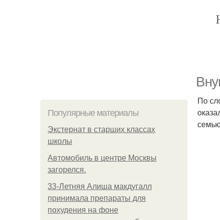
Bну
По сл
оказа
Популярные материалы
семью
Экстернат в старших классах
школы
Автомобиль в центре Москвы
загорелся.
33-Летняя Алиша макдугалл
принимала препараты для
похудения на фоне