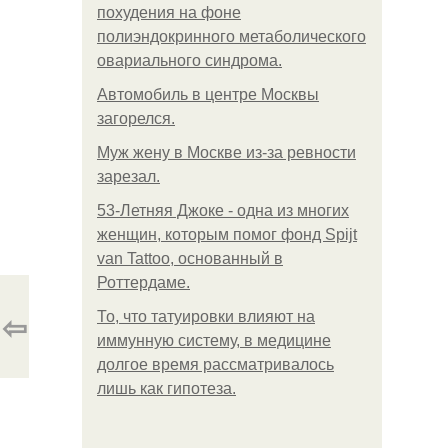
похудения на фоне
полиэндокринного метаболического
овариального синдрома.
Автомобиль в центре Москвы
загорелся.
Mуж жену в Москве из-за ревности
зарезал.
53-Летняя Джоке - одна из многих
женщин, которым помог фонд Spijt
van Tattoo, основанный в
Роттердаме.
⇦
То, что татуировки влияют на
иммунную систему, в медицине
долгое время рассматривалось
лишь как гипотеза.