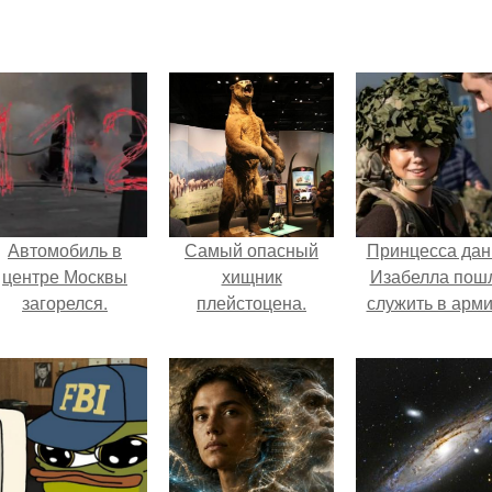
Автомобиль в
Самый опасный
Принцесса дан
центре Москвы
хищник
Изабелла пош
загорелся.
плейстоцена.
служить в арм