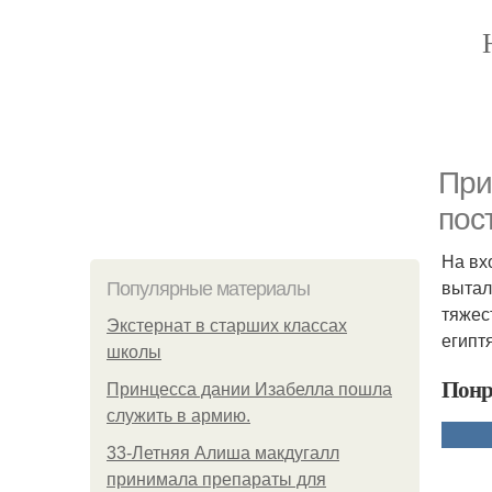
Пpи
пос
На вх
вытал
Популярные материалы
тяжес
Экстернат в старших классах
египт
школы
Понр
Принцесса дании Изабелла пошла
служить в армию.
33-Летняя Алиша макдугалл
принимала препараты для