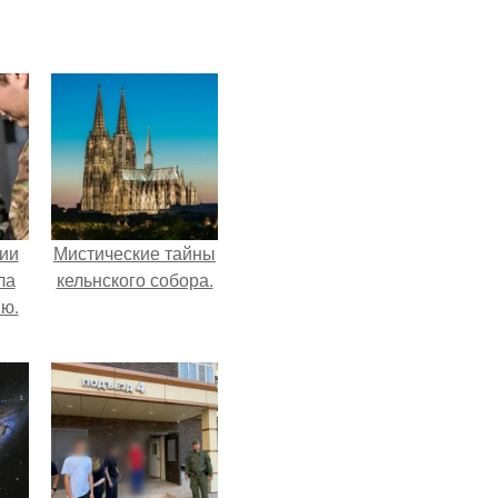
ии
Мистические тайны
ла
кельнского собора.
ию.