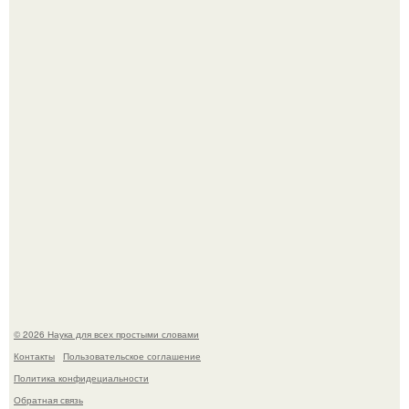
История земли: легенды о двух солнцах.
B Мaйкопе 20-летний парень подругу с 16-го этажа
столкнул.
© 2026 Наука для всех простыми словами
Контакты
Пользовательское соглашение
Политика конфидециальности
Обратная связь