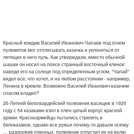
Красный комдив Василий Иванович Чапаев под огнем
пулеметов мог отплясывать казачка и уклоняться от
летящих в него пуль. Как утверждали, вместо обычной
шашки он носил на поясе странный восточный клинок:
наведя его на солнце под определенным углом, "Чапай"
видел все, что хотел, и на любом расстоянии - например,
Ленина в кремле. Возможно Василий Иванович казачим
спасом владел?
25-Летний белогвардейский полковник васищев в 1920
году с 54 казаками взял в плен целый корпус красной
армии. Красноармейцы пытались стрелять в
белоказаков, однако все ружья почему-то давали осечку
… разоружив пленных, полковник отпустил их на волю.