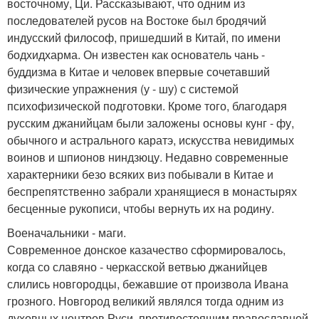
восточному, Ци. Рассказывают, что одним из
последователей русов на Востоке был бродячий
индусский философ, пришедший в Китай, по имени
бодхидхарма. Он известен как основатель чань -
буддизма в Китае и человек впервые сочетавший
физические упражнения (у - шу) с системой
психофизической подготовки. Кроме того, благодаря
русским джанийцам были заложены основы кунг - фу,
обычного и астрального каратэ, искусства невидимых
воинов и шпионов ниндзюцу. Недавно современные
характерники безо всяких виз побывали в Китае и
беспрепятственно забрали хранящиеся в монастырях
бесценные рукописи, чтобы вернуть их на родину.
Военачальники - маги.
Современное донское казачество сформировалось,
когда со славяно - черкасской ветвью джанийцев
слились новгородцы, бежавшие от произвола Ивана
грозного. Новгород великий являлся тогда одним из
духовных центров Руси, противостоящим православной