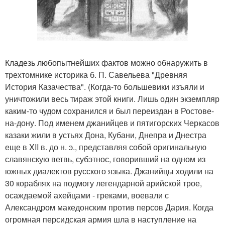
Кладезь любопытнейших фактов можно обнаружить в
трехтомнике историка б. П. Савельева "Древняя
История Казачества". (Когда-то большевики изъяли и
уничтожили весь тираж этой книги. Лишь один экземпляр
каким-то чудом сохранился и был переиздан в Ростове-
на-дону. Под именем джанийцев и пятигорских Черкасов
казаки жили в устьях Дона, Кубани, Днепра и Днестра
еще в XII в. до н. э., представляя собой оригинальную
славянскую ветвь, субэтнос, говоривший на одном из
южных диалектов русского языка. Джанийцы ходили на
30 кораблях на подмогу легендарной арийской трое,
осаждаемой ахейцами - греками, воевали с
Александром македонским против персов Дария. Когда
огромная персидская армия шла в наступление на