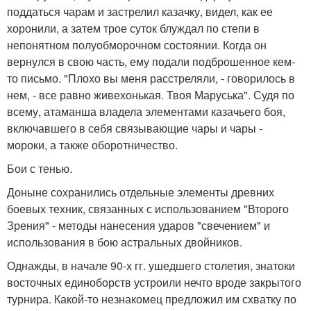
поддаться чарам и застрелил казачку, видел, как ее
хоронили, а затем трое суток блуждал по степи в
непонятном полуобморочном состоянии. Когда он
вернулся в свою часть, ему подали подброшенное кем-
то письмо. "Плохо вы меня расстреляли, - говорилось в
нем, - все равно живехонькая. Твоя Маруська". Судя по
всему, атаманша владела элементами казачьего боя,
включавшего в себя связывающие чары и чары -
мороки, а также оборотничество.
Бои с тенью.
Доныне сохранились отдельные элементы древних
боевых техник, связанных с использованием "Второго
Зрения" - методы нанесения ударов "свечением" и
использования в бою астральных двойников.
Однажды, в начале 90-х гг. ушедшего столетия, знатоки
восточных единоборств устроили нечто вроде закрытого
турнира. Какой-то незнакомец предложил им схватку по