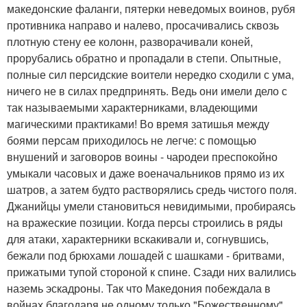
македонские фаланги, пятерки неведомых воинов, рубя
противника направо и налево, просачивались сквозь
плотную стену ее колонн, разворачивали коней,
прорубались обратно и пропадали в степи. Опытные,
полные сил персидские воители нередко сходили с ума,
ничего не в силах предпринять. Ведь они имели дело с
так называемыми характерниками, владеющими
магическими практиками! Во время затишья между
боями персам приходилось не легче: с помощью
внушений и заговоров воины - чародеи преспокойно
умыкали часовых и даже военачальников прямо из их
шатров, а затем будто растворялись средь чистого поля.
Джанийцы умели становиться невидимыми, пробираясь
на вражеские позиции. Когда персы строились в ряды
для атаки, характерники вскакивали и, согнувшись,
бежали под брюхами лошадей с шашками - бритвами,
прижатыми тупой стороной к спине. Сзади них валились
наземь эскадроны. Так что Македония побеждала в
войнах благодаря не одному только "Божественному"