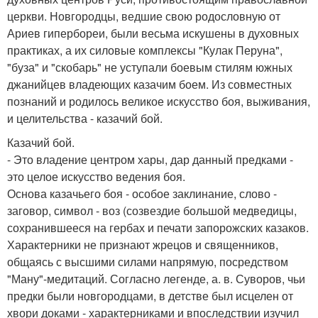
церкви. Новгородцы, ведшие свою родословную от
Ариев гипербореи, были весьма искушены в духовных
практиках, а их силовые комплексы "Кулак Перуна",
"буза" и "скобарь" не уступали боевым стилям южных
джанийцев владеющих казачим боем. Из совместных
познаний и родилось великое искусство боя, выживания,
и целительства - казачий бой.
Казачий бой.
- Это владение центром хары, дар данный предками -
это целое искусство ведения боя.
Основа казачьего боя - особое заклинание, слово -
заговор, символ - воз (созвездие большой медведицы,
сохранившееся на гербах и печати запорожских казаков.
Характерники не признают жрецов и священников,
общаясь с высшими силами напрямую, посредством
"Ману"-медитаций. Согласно легенде, а. в. Суворов, чьи
предки были новгородцами, в детстве был исцелен от
хвори доками - характерниками и впоследствии изучил