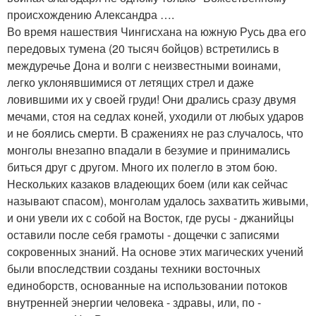
происхождению Александра ….
Во время нашествия Чингисхана на южную Русь два его
передовых тумена (20 тысяч бойцов) встретились в
междуречье Дона и волги с неизвестными воинами,
легко уклонявшимися от летящих стрел и даже
ловившими их у своей груди! Они дрались сразу двумя
мечами, стоя на седлах коней, уходили от любых ударов
и не боялись смерти. В сражениях не раз случалось, что
монголы внезапно впадали в безумие и принимались
биться друг с другом. Много их полегло в этом бою.
Нескольких казаков владеющих боем (или как сейчас
называют спасом), монголам удалось захватить живыми,
и они увели их с собой на Восток, где русы - джанийцы
оставили после себя грамоты - дощечки с записями
сокровенных знаний. На основе этих магических учений
были впоследствии созданы техники восточных
единоборств, основанные на использовании потоков
внутренней энергии человека - здравы, или, по -