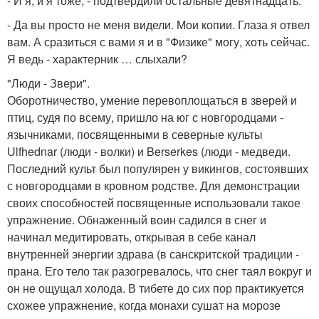
- И я, и я тоже, - подтвердили остальные девятнадцать.
- Да вы просто не меня видели. Мои копии. Глаза я отвел
вам. А сразиться с вами я и в "Физике" могу, хоть сейчас.
Я ведь - характерник … слыхали?
"Люди - Звери".
Оборотничество, умение перевоплощаться в зверей и
птиц, судя по всему, пришло на юг с новгородцами -
язычниками, посвященными в северные культы
Ulfhednar (люди - волки) и Berserkes (люди - медведи.
Последний культ был популярен у викингов, состоявших
с новгородцами в кровном родстве. Для демонстрации
своих способностей посвященные использовали такое
упражнение. Обнаженный воин садился в снег и
начинал медитировать, открывая в себе канал
внутренней энергии здрава (в санскритской традиции -
прана. Его тело так разогревалось, что снег таял вокруг и
он не ощущал холода. В тибете до сих пор практикуется
схожее упражнение, когда монахи сушат на морозе