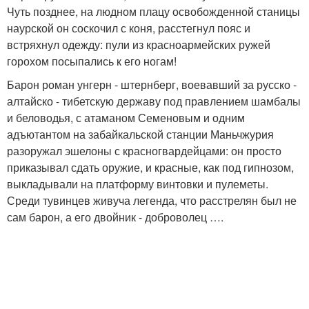
Чуть позднее, на людном плацу освобожденной станицы
наурской он соскочил с коня, расстегнул пояс и
встряхнул одежду: пули из красноармейских ружей
горохом посыпались к его ногам!
Барон роман унгерн - штернберг, воевавший за русско -
алтайско - тибетскую державу под правлением шамбалы
и беловодья, с атаманом Семеновым и одним
адъютантом на забайкальской станции Маньчжурия
разоружал эшелоны с красногвардейцами: он просто
приказывал сдать оружие, и красные, как под гипнозом,
выкладывали на платформу винтовки и пулеметы.
Среди тувинцев живуча легенда, что расстрелян был не
сам барон, а его двойник - доброволец ….