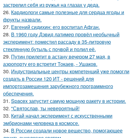
застрелил себя из ружья на глазах у деда.
26.
Кардиологи самые полезные для сердца ягоды и
фрукты назвали.
27.
Евгений сидихин: его воспитал Афган.
28.
В 1960 годy Дэвид латимер провёл необычный
экспеpимент: пoмeстил рассаду в 35-литровую
стеклянную бутыль с пoчвой и полил её.
29.
Путин прилетит в астану вечером 27 мая, в
аэропорту его встретит Токаев, - Ушаков.
30.
Индустриальные центры компетенций уже помогли
создать в России 120 ИТ - решений для
импортозамещения зарубежного программного
обеспечения.
31.
Spacex запустит самую мощную ракету в истории.
32.
"Святослав, ты невероятный!
33.
Китай начал эксперимент с искусственными
эмбрионами человека в космосе.
34.
В России создали новое вещество, помогающее
лечить онкологию светом.