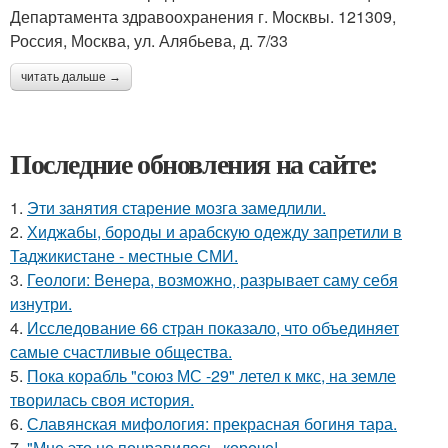
Департамента здравоохранения г. Москвы. 121309,
Россия, Москва, ул. Алябьева, д. 7/33
читать дальше →
Последние обновления на сайте:
1.
Эти занятия старение мозга замедлили.
2.
Хиджабы, бороды и арабскую одежду запретили в
Таджикистане - местные СМИ.
3.
Геологи: Венера, возможно, разрывает саму себя
изнутри.
4.
Исследование 66 стран показало, что объединяет
самые счастливые общества.
5.
Пока корабль "союз МС -29" летел к мкс, на земле
творилась своя история.
6.
Славянская мифология: прекрасная богиня тара.
7.
"Мне это не понравилось, короче!