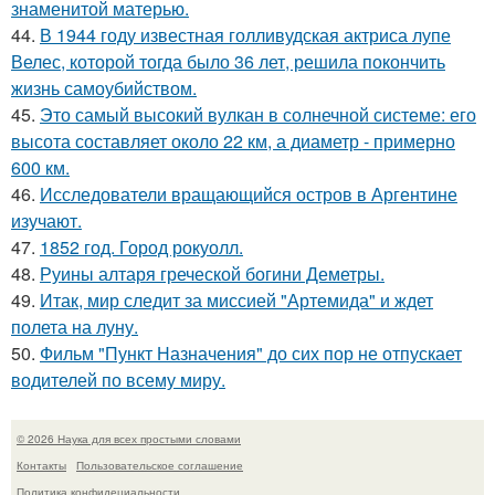
знаменитой матерью.
44.
В 1944 году известная голливудская актриса лупе
Велес, которой тогда было 36 лет, решила покончить
жизнь самоубийством.
45.
Это самый высокий вулкан в солнечной системе: его
высота составляет около 22 км, а диаметр - примерно
600 км.
46.
Исследователи вращающийся остров в Аргентине
изучают.
47.
1852 год. Город рокуолл.
48.
Руины алтаря греческой богини Деметры.
49.
Итак, мир следит за миссией "Артемида" и ждет
полета на луну.
50.
Фильм "Пункт Назначения" до сих пор не отпускает
водителей по всему миру.
© 2026 Наука для всех простыми словами
Контакты
Пользовательское соглашение
Политика конфидециальности