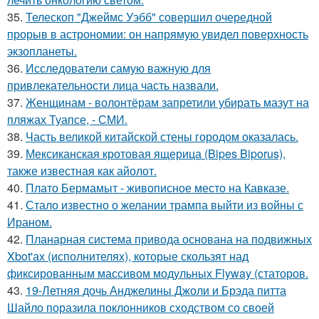
35.
Телескоп "Джеймс Уэбб" совершил очередной
прорыв в астрономии: он напрямую увидел поверхность
экзопланеты.
36.
Исследователи самую важную для
привлекательности лица часть назвали.
37.
Женщинам - волонтёрам запретили убирать мазут на
пляжах Туапсе, - СМИ.
38.
Часть великой китайской стены городом оказалась.
39.
Мексиканская кротовая ящерица (Bipes Biporus),
также известная как айолот.
40.
Плато Бермамыт - живописное место на Кавказе.
41.
Стало известно о желании трампа выйти из войны с
Ираном.
42.
Планарная система привода основана на подвижных
Xbot'ах (исполнителях), которые скользят над
фиксированным массивом модульных Flyway (статоров.
43.
19-Летняя дочь Анджелины Джоли и Брэда питта
Шайло поразила поклонников сходством со своей