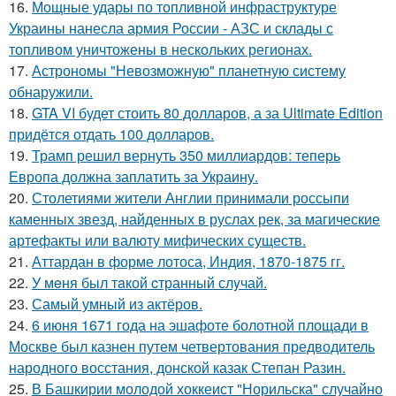
16.
Мощные удары по топливной инфраструктуре
Украины нанесла армия России - АЗС и склады с
топливом уничтожены в нескольких регионах.
17.
Астрономы "Невозможную" планетную систему
обнаружили.
18.
GTA VI будет стоить 80 долларов, а за Ultimate Edition
придётся отдать 100 долларов.
19.
Трамп решил вернуть 350 миллиардов: теперь
Европа должна заплатить за Украину.
20.
Столетиями жители Англии принимали россыпи
каменных звезд, найденных в руслах рек, за магические
артефакты или валюту мифических существ.
21.
Аттардан в форме лотоса, Индия, 1870-1875 гг.
22.
У мeня был тaкой cтранный слyчай.
23.
Самый умный из актёров.
24.
6 июня 1671 года на эшафоте болотной площади в
Москве был казнен путем четвертования предводитель
народного восстания, донской казак Степан Разин.
25.
В Башкирии молодой хоккеист "Норильска" случайно