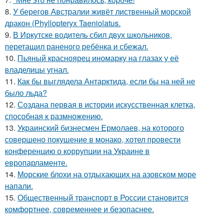
8.
У берегов Австралии живёт лиственный морской
дракон (Phyllopteryx Taeniolatus.
9.
В Иркутске водитель сбил двух школьников,
перетащил раненого ребёнка и сбежал.
10.
Пьяный красноярец иномарку на глазах у её
владелицы угнал.
11.
Как бы выглядела Антарктида, если бы на ней не
было льда?
12.
Создана первая в истории искусственная клетка,
способная к размножению.
13.
Украинский бизнесмен Ермолаев, на которого
совершено покушение в монако, хотел провести
конференцию о коррупции на Украине в
европарламенте.
14.
Морские блохи на отдыхающих на азовском море
напали.
15.
Общественный транспорт в России становится
комфортнее, современнее и безопаснее.