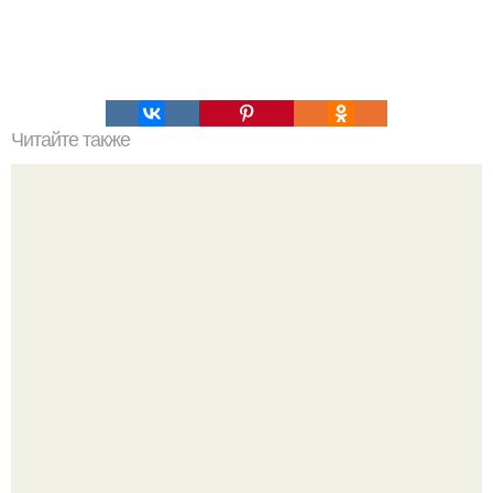
Читайте также
Почему Полярная звезда не меняет своего положения.
Видимые положения светил.