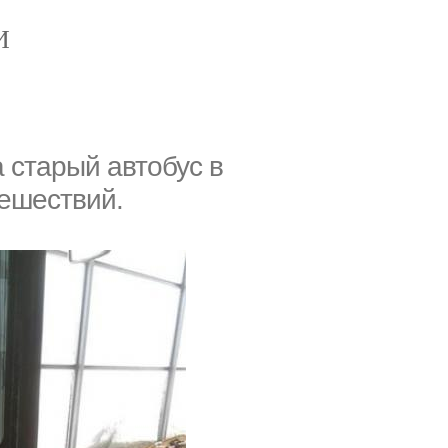
И
а старый автoбус в
тешествий.