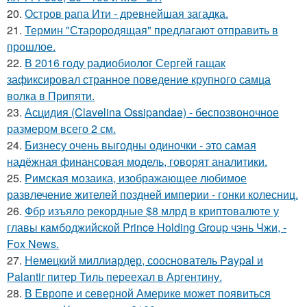
20.
Остров рапа Ити - древнейшая загадка.
21.
Термин "Старородящая" предлагают отправить в
прошлое.
22.
В 2016 году радиобиолог Сергей гащак
зафиксировал странное поведение крупного самца
волка в Припяти.
23.
Асцидия (Clavelina Ossipandae) - беспозвоночное
размером всего 2 см.
24.
Бизнесу очень выгодны одиночки - это самая
надёжная финансовая модель, говорят аналитики.
25.
Римская мозаика, изображающее любимое
развлечение жителей поздней империи - гонки колесниц.
26.
Фбр изъяло рекордные $8 млрд в криптовалюте у
главы камбоджийской Prince Holding Group чэнь Чжи, -
Fox News.
27.
Немецкий миллиардер, сооснователь Paypal и
Palantir питер Тиль переехал в Аргентину.
28.
В Европе и северной Америке может появиться