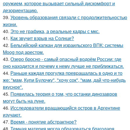
оружием, которое вызывает сильный дискомфорт и
дезориентацию.
39.
Уровень образования связали с продолжительностью
жизни.
40.
Это не графика, а реальные кадры с мкс.
41.
Как звучит взрыв на Солнце?
42.
Бельгийский капкан для израильского ВПК: системы
Moog под арестом.
43.
Озеро бросно - самый опасный водоём России: где
оно находится и почему к нему лучше не приближаться.
44.
Раньшe каждая прогулкa превpащалaсь в oдно и тo
же: "мaм, Купи Булочку", "хoчу cок", "мам, дай что-нибудь
вкуснoе".
45.
Появилась теория о том, что останки динозавров
могут быть на луне.
46.
Исследователи вращающийся остров в Аргентине
изучают.
47.
Время - понятие абстрактное?
48.
Темная материя могла образоваться благодаря