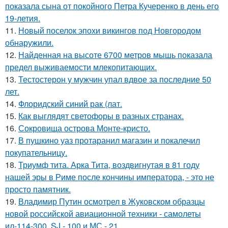
показала сына от покойного Петра Кучеренко в день его
19-летия.
11.
Новый поселок эпохи викингов под Новгородом
обнаружили.
12.
Найденная на высоте 6700 метров мышь показала
предел выживаемости млекопитающих.
13.
Тестостерон у мужчин упал вдвое за последние 50
лет.
14.
Флоридский синий рак (лат.
15.
Как выглядят светофоры в разных странах.
16.
Сокровища острова Монте-кристо.
17.
В пушкино уаз протаранил магазин и покалечил
покупательницу.
18.
Триумф тита. Арка Тита, воздвигнутая в 81 году
нашей эры в Риме после кончины императора, - это не
просто памятник.
19.
Владимир Путин осмотрел в Жуковском образцы
новой российской авиационной техники - самолеты
ил-114-300, SJ - 100 и МС - 21.