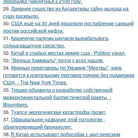
лихорадка Чикунгунья к 2100 году.
29.
Древнее существо из Антарктиды тайну выхода на
сушу раскрыло.
30.
США ещё на 30 дней продлили послабление санкций
против российской нефти.
31.
Кишечную палочку научили вырабатывать
солнцезащитное средство.
32.
Китай о слабых местах армии сша - Politico узнал.
33.
"Вечные Химикаты" почти у всех нашли.
34.
Мирные переговоры по Украине "Мертвы", киев
готовится к длительному противостоянию без поддержки
США, - The New York Times.
35.
Турция объявила о разработке собственной
межконтинентальной баллистической ракеты, -
Bloomberg.
36.
Туапсе экологическая катастрофа грозит.
37.
Официальное название этой патологии -
облитерирующий бронхиолит.
38.
В Китае испытывают робособак с акустическим