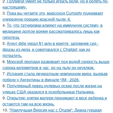
2.
Голливуд умеет не только играть роли, но и болеть по-
настоящему.
3.
Пока вы читаете это, марсоход Curiosity поднимает
очередную порцию красной пыли. 6.
4.
То, что татуировки влияют на иммунную систему, в
медицине долгое время рассматривалось лишь как
гипотеза.
5.
Агент фбр украл $1 млн в крипте, запомнив сид -
фразы из дела, и советовался с Chatgpt, как их
потратить.
6.
Морской леопард развивает под водой скорость выше
сорока километров в час, но на льду он неуклюж.
7.
Испания стала двукратным чемпионом мира, вырвав
победу у Аргентины в финале ЧМ - 2026.
8.
Популярный певец нулевых оскар после жизни на
улицах США оказался в психбольнице Нальчика.
9.
Открытие: клетки матери проникают в мозг ребенка и
остаются там на всю жизнь.
10.
"Наилучшая Версия нас с Отцом": Диана гурцкая