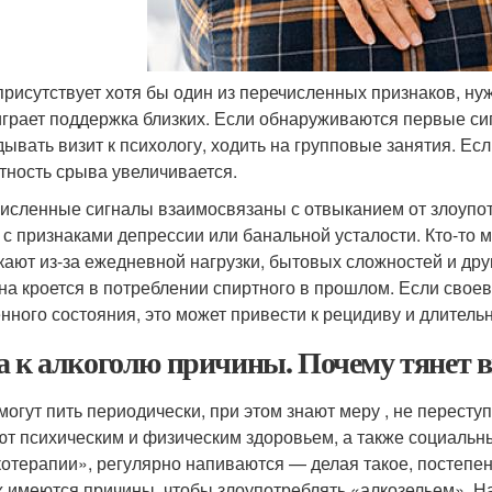
присутствует хотя бы один из перечисленных признаков, н
играет поддержка близких. Если обнаруживаются первые с
дывать визит к психологу, ходить на групповые занятия. Ес
тность срыва увеличивается.
исленные сигналы взаимосвязаны с отвыканием от злоупо
 с признаками депрессии или банальной усталости. Кто-то м
кают из-за ежедневной нагрузки, бытовых сложностей и др
на кроется в потреблении спиртного в прошлом. Если свое
енного состояния, это может привести к рецидиву и длитель
а к алкоголю причины. Почему тянет 
могут пить периодически, при этом знают меру , не переступ
ют психическим и физическим здоровьем, а также социальн
котерапии», регулярно напиваются — делая такое, постепенн
х имеются причины, чтобы злоупотреблять «алкозельем». 