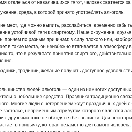
емя отвлечься от навалившихся тягот, человек хватается за 
ужение, среда, в которой принято употреблять алкоголь.
ие мест, где можно выпить, расслабиться, временно забыть
ение устойчивой тяги к спиртному. Наше окружение, друзья
ь, причем по разным причинам: в силу плохого или, наоборо
ает в такие места, он неизбежно втягивается в атмосферу 
цию то, что в результате принятия спиртного, действительн
чение.
здники, традиции, желание получить доступное удовольстви
ольшинства людей алкоголь — один из немногих доступных 
ительно небольшие средства. Праздники традиционно связ
ного. Многие люди с нетерпением ждут праздничных дней с
е застолье, непременным атрибутом которого являются алк
чи с друзьями тоже не обходятся без выпивки. Для некото
астает в привычку, которая незаметно для самого человека 
 состоянием уже достаточно сложно.