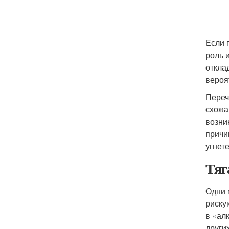
Если 
роль 
откла
вероя
Переч
схожа
возни
причи
угнет
Тяг
Одни 
риску
в «ал
други