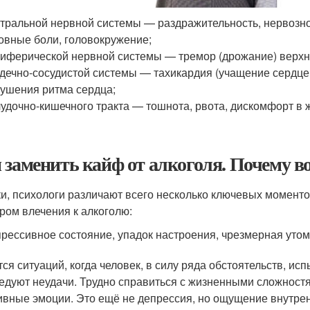
тральной нервной системы — раздражительность, нервознос
овные боли, головокружение;
иферической нервной системы — тремор (дрожание) верхни
дечно-сосудистой системы — тахикардия (учащение сердцеб
ушения ритма сердца;
удочно-кишечного тракта — тошнота, рвота, дискомфорт в ж
 заменить кайф от алкоголя. Почему в
и, психологи различают всего несколько ключевых момент
ром влечения к алкоголю:
рессивное состояние, упадок настроения, чрезмерная уто
тся ситуаций, когда человек, в силу ряда обстоятельств, ис
едуют неудачи. Трудно справиться с жизненными сложностя
ивные эмоции. Это ещё не депрессия, но ощущение внутренн