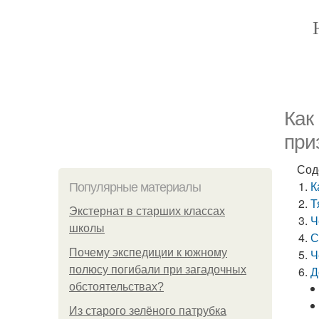
Как
при
Сод
К
Популярные материалы
Т
Экстернат в старших классах
Ч
школы
С
Почему экспедиции к южному
Ч
полюсу погибали при загадочных
Д
обстоятельствах?
Из старого зелёного патрубка