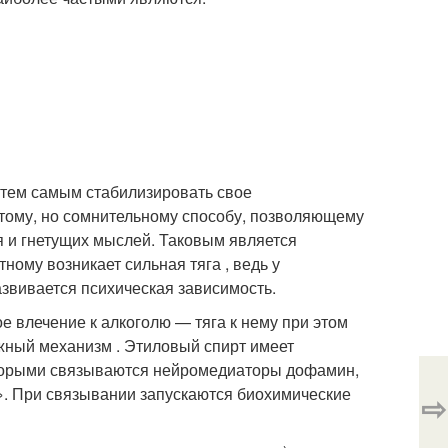
 тем самым стабилизировать свое
стому, но сомнительному способу, позволяющему
я и гнетущих мыслей. Таковым является
ному возникает сильная тяга , ведь у
азвивается психическая зависимость.
 влечение к алкоголю — тяга к нему при этом
жный механизм . Этиловый спирт имеет
оторыми связываются нейромедиаторы дофамин,
. При связывании запускаются биохимические
⇨