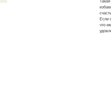
Такая
избав
счаст
Если 
что и
удовл