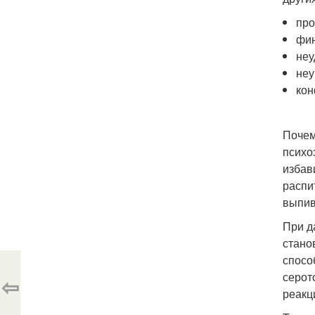
про
фин
неу
неу
кон
Почем
психо
избав
распи
выпив
При д
стано
спосо
серот
⇦
реакц