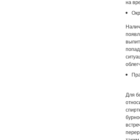
на вр
Окр
Налич
появл
выпит
попад
ситуа
облег
Пра
Для б
относ
спирт
бурно
встре
перер
таким