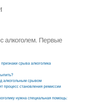
И
 с алкоголем. Первые
е признаки срыва алкоголика
выпить?
од алкогольным срывом
дит процесс становления ремиссии
лкоголику нужна специальная помощь: