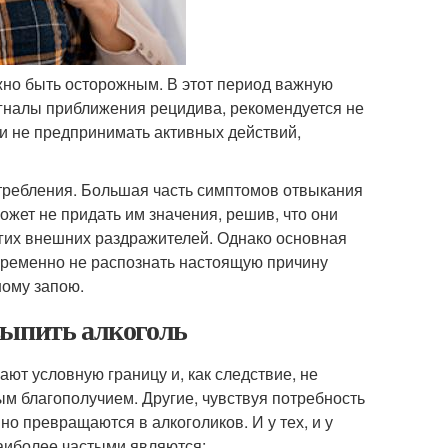
ужно быть осторожным. В этот период важную
игналы приближения рецидива, рекомендуется не
ли не предпринимать активных действий,
требления. Большая часть симптомов отвыкания
ожет не придать им значения, решив, что они
угих внешних раздражителей. Однако основная
временно не распознать настоящую причину
ному запою.
выпить алкоголь
ают условную границу и, как следствие, не
ым благополучием. Другие, чувствуя потребность
о превращаются в алкоголиков. И у тех, и у
Наиболее частыми являются: