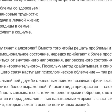
блемы со здоровьем;
ансовые трудности;
дачи в личной жизни;
рядицы в семье;
фликт в социуме.
у тянет к алкоголю? Вместо того чтобы решать проблемы и
эмоциональное состояние, нередко прибегают к более про
иться от внутреннего напряжения, депрессивного состояни
тие «горячительного». Поскольку метод срабатывает, к спирт
шего сразу наступает психологическое облегчение — так р
альнейшей дружбе с «зеленым змием» возникает физическое
вится более выраженной. У такого вида пристрастия — сло
бность связываться с теми же рецепторами нейронов, с к
онин и норадреналин — так называемые «гормоны счастья»
ии, которые лежат в основе позитивных эмоций.