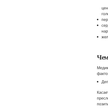
цен
гол
пер
сер
нар
жел
Чем
Медик
факто
Деп
Касае
пресл
позит