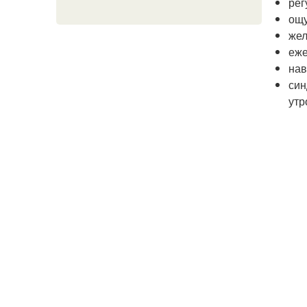
рег
ощу
жел
еже
нав
син
утр