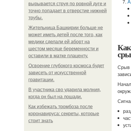
А
вырывается струя по ровной дуге и
точно попадает в отверстие нижней
трубы.
Жительница Башкирии больше не
может иметь детей после того, как
медики сделали ей аборт на
Как
шестом месяце беременности и
сры
оставили в матке плаценту.
Освоение глубокого космоса будет
Срыв 
зависеть от искусственной
завис
гравитации.
Начал
В участника сво ударила молния,
окру
когда он был на лошади.
Сигна
Как избежать тромбоза после
раз
коронавируса: секреты, которые
час
стоит знать
уст