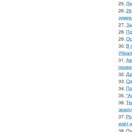
25.
Ле
26.
29
зумер
27.
За
28.
По
29.
Ос
30.
В 
Убрал
31.
Ав
прове
32.
Да
33.
Од
34.
По
35.
"А
36.
Те
экзоп
37.
Ро
идёт 
38.
Пу