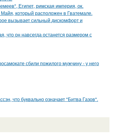
меев", Египет, римская империя, ок.
и Майя, который расположен в Гватемале.
орое вызывает сильный дискомфорт и
я, что он навсегда останется размером с
осамокате сбили пожилого мужчину - у него
ссэн, что буквально означает "Битва Газов".