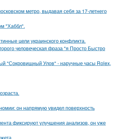
осковском метро, выдавая себя за 17-летнего
м "Хаббл".
тинные цели украинского конфликта.
оторого человеческая фраза "я Просто Быстро
ый "Сокровищный Улов" - наручные часы Rolex,
озраста.
номии: он напрямую увидел поверхность
циента фиксируют улучшения анализов, он уже
жета.