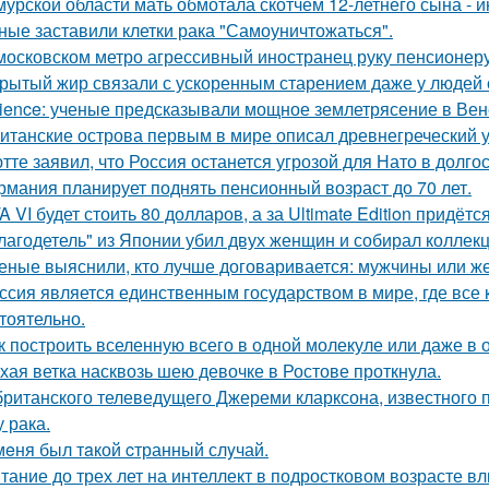
мурской области мать обмотала скотчем 12-летнего сына - и
ные заставили клетки рака "Самоуничтожаться".
московском метро агрессивный иностранец руку пенсионер
рытый жир связали с ускоренным старением даже у людей
ience: ученые предсказывали мощное землетрясение в Вен
итанские острова первым в мире описал древнегреческий 
тте заявил, что Россия останется угрозой для Нато в долго
рмания планирует поднять пенсионный возраст до 70 лет.
A VI будет стоить 80 долларов, а за Ultimate Edition придётс
лагодетель" из Японии убил двух женщин и собирал коллек
еные выяснили, кто лучше договаривается: мужчины или 
ссия является единственным государством в мире, где вс
тоятельно.
к построить вселенную всего в одной молекуле или даже в
хая ветка насквозь шею девочке в Ростове проткнула.
британского телеведущего Джереми кларксона, известного 
 рака.
мeня был тaкой cтранный слyчай.
тание до трех лет на интеллект в подростковом возрасте вл