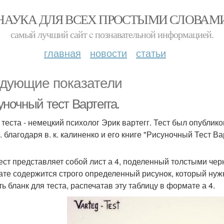
НАУКА ДЛЯ ВСЕХ ПРОСТЫМИ СЛОВАМ
самый лучший сайт c познавательной информацией.
главная
новости
статьи
дующие показатели
ночный тест Вартегга.
 теста - немецкий психолог Эрик вартегг. Тест был опубликов
. благодаря в. к. калиненко и его книге "Рисуночный Тест Ва
ест представляет собой лист а 4, поделенный толстыми че
ате содержится строго определенный рисунок, который ну
ть бланк для теста, распечатав эту таблицу в формате а 4.