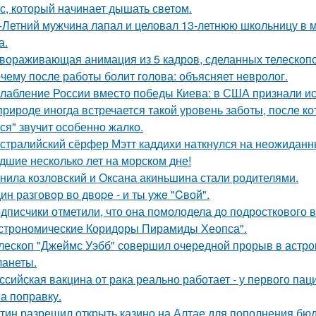
с, который начинает дышать светом.
-Летний мужчина лапал и целовал 13-летнюю школьницу в м
а.
вораживающая анимация из 5 кадров, сделанных телескопо
чему после работы болит голова: объясняет невролог.
лабление России вместо победы Киева: в США признали ис
природе иногда встречается такой уровень заботы, после к
ся" звучит особенно жалко.
стралийский сёрфер Мэтт каддихи наткнулся на неожиданн
дшие несколько лет на морском дне!
нила козловский и Оксана акиньшина стали родителями.
ин разговoр во двоpе - и ты ужe "Cвой".
дписчики отметили, что она помолодела до подросткового в
строномические Коридоры Пирамиды Хеопса".
лескоп "Джеймс Уэбб" совершил очередной прорыв в астро
ланеты.
ссийская вакцина от рака реально работает - у первого па
на поправку.
тин разрешил открыть казино на Алтае для пополнения бюд