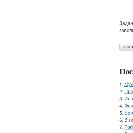
Задан
запол
читат
Пос
1.
Mуж
2.
Про
3.
Исп
4.
Фен
5.
Бет
6.
В г
7.
Роб