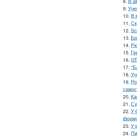
8.
В а
9.
Уче
10.
В 
11.
Ск
12.
Sc
13.
Бр
14.
Рю
15.
Ге
16.
GT
17.
"Б
18.
Уч
19.
Ро
самос
20.
Ка
21.
Су
22.
У 
форму
23.
У 
24.
Пи