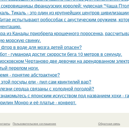
 сокровищницы французских королей: чудесная "Чаша Птоле
каль. Тикаль - это один из крупнейших центров цивилизаци
Китае испытывают робособак с акустическим оружием, кот
иентацию.
ра из Канады приобрела крошечного поросенка, рассчитыва
ую морскую свинку.
 фтор в воде для мозга детей опасен?
бот - гуманоид достиг скорости бега 10 метров в секунду.
московском Чертаново две девочки на арендованном электр
тый перелом ноги.
емя - понятие абстрактное?
 этой посуды ели - пил сам квинтилий вар?
лезни сердца связаны с холодной погодой?
знакомьтесь с японским искусством под названием хохи - га
рилин Монро и её платье - конверт.
онтакты
Пользовательское соглашение
Обратная связь