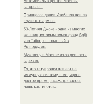
Автомобиль в центре Москвы
загорелся.
Принцесса дании Изабелла пошла
служить в армию.
53-Летняя Джоке - одна из многих
женщин, которым помог фонд Spijt
van Tattoo, основанный в
Роттердаме.
Mуж жену в Москве из-за ревности
зарезал.
То, что татуировки влияют на
иммунную систему, в медицине
долгое время рассматривалось
лишь как гипотеза.