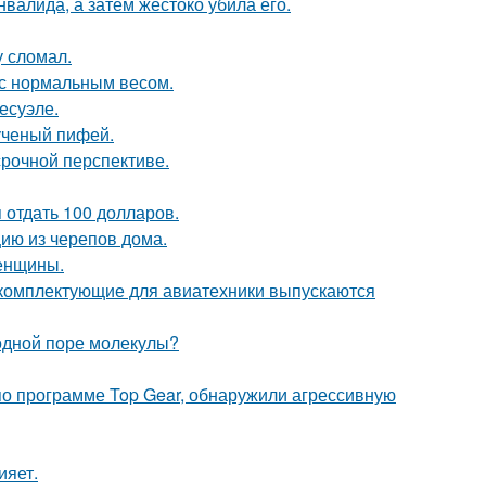
нвалида, а затем жестоко убила его.
у сломал.
 с нормальным весом.
есуэле.
ученый пифей.
срочной перспективе.
я отдать 100 долларов.
цию из черепов дома.
женщины.
е комплектующие для авиатехники выпускаются
 одной поре молекулы?
по программе Top Gear, обнаружили агрессивную
ияет.