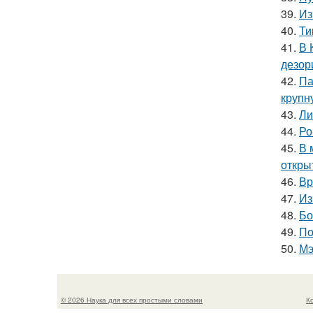
39.
Из
40.
Ти
41.
В 
дезор
42.
Па
крупн
43.
Ли
44.
Ро
45.
В 
откры
46.
Вр
47.
Из
48.
Бо
49.
По
50.
Мэ
© 2026 Наука для всех простыми словами
К