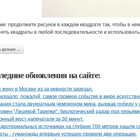
ие: продолжите рисунок в каждом квадрате так, чтобы в не
нять квадраты в любой последовательности и использовать
ь дальше →
ледние обновления на сайте:
 жену в Москве из-за ревности зарезал.
изошло, пожалуй, самое громкое событие в мире искусстве
ания стала двукратным чемпионом мира, вырвав победу у 
омен "Лицевой Тарелки": биологический радар под перьями
онный мост напечатали за 30 минут.
идротермальных источниках на глубине 700 метров нашли с
оты - гуманоиды впервые успешно провели две операции.