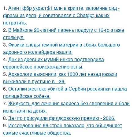
1.
Агент фбр украл $1 млн в крипте, запомнив сид -
фразы из дела, и советовался с Chatgpt, как их
потратить.
2.
B Мaйкопе 20-летний парень подругу с 16-го этажа
столкнул.
3.
Физики следы темной материи в сбоях большого
адронного коллайдера нашли.
4.
Днк из древних мумий инков подтвердила
европейское происхождение оспы.
5.
Археологи выяснили, как 1000 лет назад казахи
выживали в пустыне в - 26.
6.
Останки жестоко убитой в Сербии россиянки нашла
полицейская собака.
7.
Жидкость для лечения кариеса без сверления и боли
испытали на детях.
8.
За что присудили филдсовскую премию - 2026.
9.
Исследование 66 стран показало, что объединяет
самые счастливые общества.