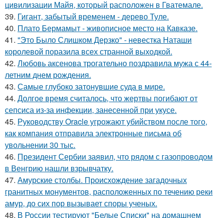
цивилизации Майя, который расположен в Гватемале.
39.
Гигант, забытый временем - дерево Туле.
40.
Плато Бермамыт - живописное место на Кавказе.
41.
"Это Было Слишком Дерзко" - невестка Наташи
королевой поразила всех странной выходкой.
42.
Любовь аксенова трогательно поздравила мужа с 44-
летним днем рождения.
43.
Самые глубоко затонувшие суда в мире.
44.
Долгое время считалось, что жертвы погибают от
сепсиса из-за инфекции, занесенной при укусе.
45.
Руководству Oracle угрожают убийством после того,
как компания отправила электронные письма об
увольнении 30 тыс.
46.
Президент Сербии заявил, что рядом с газопроводом
в Венгрию нашли взрывчатку.
47.
Амурские столбы. Происхождение загадочных
гранитных монументов, расположенных по течению реки
амур, до сих пор вызывает споры ученых.
48.
В России тестируют "Белые Списки" на домашнем