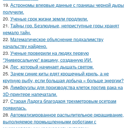
19.
Астрономы впервые данные с границы черной дыры
получили.
20.
Ученые срок жизни земли продлили.
21.
Тайны гор. Безлюдные, неприступные горы хранят
немало тайн.
22.
Математическое объяснение подхалимству
начальству найдено.
23.
Ученые проверили на людях первую
"Универсальную" вакцину, созданную ИИ.
24.
Лес, который начинает дышать светом.
25.
Зачем синие киты едят крошечный криль, а не
крупную рыбу, если большая добыча = больше энергии?
26.
Лимфоузлы для производства клеток против рака на
3D-принтере напечатали.
27.
Старая Ладога благодаря трехметровым осетрам
появилась.
28.
Автоматизированное распылительное окрашивание,
выполняемое промышленными роботами с