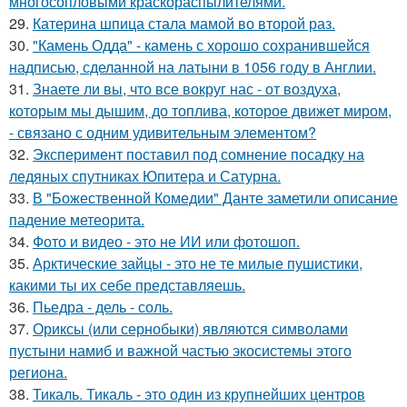
многосопловыми краскораспылителями.
29.
Катерина шпица стала мамой во второй раз.
30.
"Камень Одда" - камень с хорошо сохранившейся
надписью, сделанной на латыни в 1056 году в Англии.
31.
Знаете ли вы, что все вокруг нас - от воздуха,
которым мы дышим, до топлива, которое движет миром,
- связано с одним удивительным элементом?
32.
Эксперимент поставил под сомнение посадку на
ледяных спутниках Юпитера и Сатурна.
33.
В "Божественной Комедии" Данте заметили описание
падение метеорита.
34.
Фото и видео - это не ИИ или фотошоп.
35.
Арктические зайцы - это не те милые пушистики,
какими ты их себе представляешь.
36.
Пьедра - дель - соль.
37.
Ориксы (или сернобыки) являются символами
пустыни намиб и важной частью экосистемы этого
региона.
38.
Тикаль. Тикаль - это один из крупнейших центров