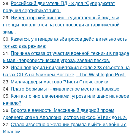
28.
Российский двигатель ПД - 8 для "Суперджета"
получил сертификат типа.
29.
Императорский пингвин - единственный вид, чьи
птенцы появляются на свет посреди антарктической
зимы.
30.
Кажется, у птенцов альбатросов действительно есть
только два режима:
31.
Причина отказа от участия военной техники в параде
9 мая - террористическая угроза, заявил песков.
32.
Иран повредил или уничтожил около 228 объектов на
базах США на ближнем Востоке, - The Washington Post.
33.
Миллиардеры массово "Чистят" поисковики.
34.
Плато Бермамыт - живописное место на Кавказе.
35.
Контакт с инопланетянами: угроза или шанс на новое
начало?
36.
Ворота в вечность. Массивный дверной проем
древнего храма Аполлона, остров наксос, VI век до н. э.
37.
Стало известно о желании трампа выйти из войны с
Ираном.