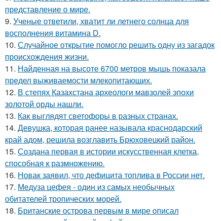
представление о мире.
9.
Ученые ответили, хватит ли летнего солнца для
восполнения витамина D.
10.
Случайное открытие помогло решить одну из загадок
происхождения жизни.
11.
Найденная на высоте 6700 метров мышь показала
предел выживаемости млекопитающих.
12.
В степях Казахстана археологи мавзолей эпохи
золотой орды нашли.
13.
Как выглядят светофоры в разных странах.
14.
Девушка, которая ранее называла краснодарский
край адом, решила возглавить Брюховецкий район.
15.
Создана первая в истории искусственная клетка,
способная к размножению.
16.
Новак заявил, что дефицита топлива в России нет.
17.
Медуза цефея - один из самых необычных
обитателей тропических морей.
18.
Британские острова первым в мире описал