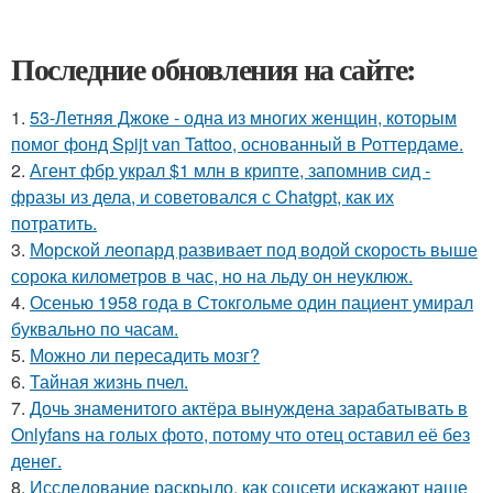
Последние обновления на сайте:
1.
53-Летняя Джоке - одна из многих женщин, которым
помог фонд Spijt van Tattoo, основанный в Роттердаме.
2.
Агент фбр украл $1 млн в крипте, запомнив сид -
фразы из дела, и советовался с Chatgpt, как их
потратить.
3.
Морской леопард развивает под водой скорость выше
сорока километров в час, но на льду он неуклюж.
4.
Осенью 1958 года в Стокгольме один пациент умирал
буквально по часам.
5.
Можно ли пересадить мозг?
6.
Тайная жизнь пчел.
7.
Дочь знаменитого актёра вынуждена зарабатывать в
Onlyfans на голых фото, потому что отец оставил её без
денег.
8.
Исследование раскрыло, как соцсети искажают наше