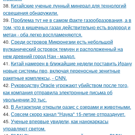
38.
Китайские ученые лунный минерал для технологий
освещения обнаружили.
39.
Проблема тут не в самом факте газообразования, а в
том, что в кишечных газах действительно есть водород и
метан - оба легко воспламеняются.
40.
Среди островов Микронезии есть небольшой
вулканический островок темуен и расположенный на
нем древний город Нан - мадол.
41.
Китай намерен в ближайшие недели поставить Ирану
новые системы пво, включая переносные зенитные
ракетные комплексы, - CNN.
42.
Руководству Oracle угрожают убийством после того,
как компания отправила электронные письма об
увольнении 30 тыс.
43.
В Антарктиде открыли оазис с озерами и животными.
44.
Совсем скоро канал "Наука" 15-летие отпразднует.
45.
Ученые впервые увидели, как нанокаркасы
управляют светом.