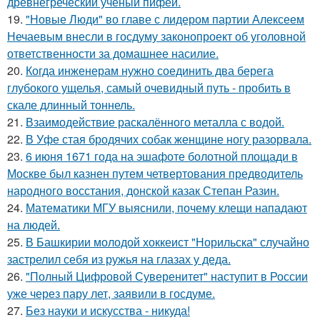
древнегреческий ученый пифей.
19.
"Новые Люди" во главе с лидером партии Алексеем
Нечаевым внесли в госдуму законопроект об уголовной
ответственности за домашнее насилие.
20.
Когда инженерам нужно соединить два берега
глубокого ущелья, самый очевидный путь - пробить в
скале длинный тоннель.
21.
Взаимодействие раскалённого металла с водой.
22.
В Уфе стая бродячих собак женщине ногу разорвала.
23.
6 июня 1671 года на эшафоте болотной площади в
Москве был казнен путем четвертования предводитель
народного восстания, донской казак Степан Разин.
24.
Математики МГУ выяснили, почему клещи нападают
на людей.
25.
В Башкирии молодой хоккеист "Норильска" случайно
застрелил себя из ружья на глазах у деда.
26.
"Полный Цифровой Суверенитет" наступит в России
уже через пару лет, заявили в госдуме.
27.
Без науки и искусства - никуда!