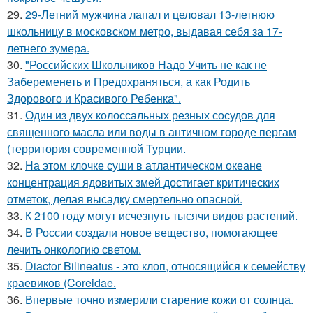
29.
29-Летний мужчина лапал и целовал 13-летнюю
школьницу в московском метро, выдавая себя за 17-
летнего зумера.
30.
"Российских Школьников Надо Учить не как не
Забеременеть и Предохраняться, а как Родить
Здорового и Красивого Ребенка".
31.
Один из двух колоссальных резных сосудов для
священного масла или воды в античном городе пергам
(территория современной Турции.
32.
На этом клочке суши в атлантическом океане
концентрация ядовитых змей достигает критических
отметок, делая высадку смертельно опасной.
33.
К 2100 году могут исчезнуть тысячи видов растений.
34.
В России создали новое вещество, помогающее
лечить онкологию светом.
35.
Diactor Bilineatus - это клоп, относящийся к семейству
краевиков (Coreidae.
36.
Впервые точно измерили старение кожи от солнца.