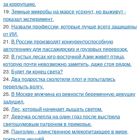
за коррупцию.
19.
Земные микробы на марсе усохнут, но выживут -
показал эксперимент.
20.
Назвали профессии, которые лучше всего защищены
от ИИ.
21.
В России производят конкурентоспособную
автотехнику для пассажирских и грузовых перевозок.
22.
В густых лесах юго-восточной Азии живёт птица,
которую почти невозможно заметить, даже стоя рядом.
23.
Будет ли конец света?
24.
Два подростка сколотили плот и попытались
переплыть волгу.
25.
В Москве мужчина из ревности беременную девушку
задушил.
26.
Лес, который начинает дышать светом.
27.
Девочка ослепла на один глаз после выстрела
светошумовым патроном в приморье.
28.
Панголин - единственное млекопитающее в мире,
покрытое чешуёй.