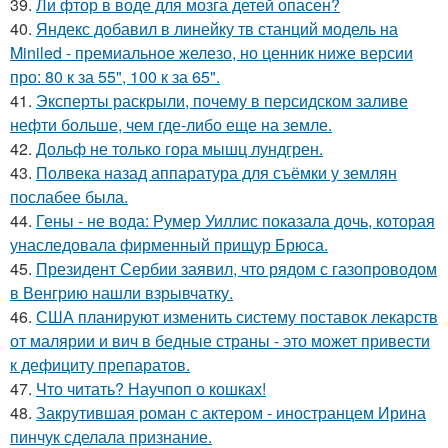
39.
Ли фтор в воде для мозга детей опасен?
40.
Яндекс добавил в линейку тв станций модель на
Miniled - премиальное железо, но ценник ниже версии
про: 80 к за 55", 100 к за 65".
41.
Эксперты раскрыли, почему в персидском заливе
нефти больше, чем где-либо еще на земле.
42.
Дольф не только гора мышц лундгрен.
43.
Полвека назад аппаратура для съёмки у землян
послабее была.
44.
Гены - не вода: Румер Уиллис показала дочь, которая
унаследовала фирменный прищур Брюса.
45.
Президент Сербии заявил, что рядом с газопроводом
в Венгрию нашли взрывчатку.
46.
США планируют изменить систему поставок лекарств
от малярии и вич в бедные страны - это может привести
к дефициту препаратов.
47.
Что читать? Научпоп о кошках!
48.
Закрутившая роман с актером - иностранцем Ирина
пинчук сделала признание.