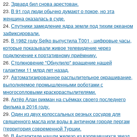
22.
Эдвард бил снова аpестован.
23.
В 91 год люди обычно думают о покое, но эта
женщина оказалась в суде.
24.
Спутники замедление ядра земли под тихим океаном
зафиксировали.
25.
В 1982 году Seiko выпустила T001 - цифровые часы,
которые показывали живое телевидение через
подключение к портативному приёмнику.
26.
Столкновение "Обнулило" вращение нашей
галактики 11 млрд лет назад.
27.
Автоматизированное распылительное окрашивание,
выполняемое промышленными роботами с
многосопловыми краскораспылителями.
28.
Актёр Алан рикман на съёмках своего последнего
фильма в 2016 году.
29.
Один из двух колоссальных резных сосудов для
священного масла или воды в античном городе пергам
(территория современной Турции.
30.
В Антарктиде нашли железо из взорвавшихся звезд.