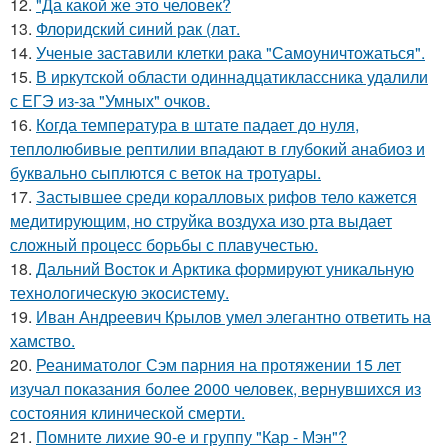
12.
"Да какой же это человек?
13.
Флоридский синий рак (лат.
14.
Ученые заставили клетки рака "Самоуничтожаться".
15.
В иркутской области одиннадцатиклассника удалили
с ЕГЭ из-за "Умных" очков.
16.
Когда температура в штате падает до нуля,
теплолюбивые рептилии впадают в глубокий анабиоз и
буквально сыплются с веток на тротуары.
17.
Застывшее среди коралловых рифов тело кажется
медитирующим, но струйка воздуха изо рта выдает
сложный процесс борьбы с плавучестью.
18.
Дальний Восток и Арктика формируют уникальную
технологическую экосистему.
19.
Иван Андреевич Крылов умел элегантно ответить на
хамство.
20.
Реаниматолог Сэм парния на протяжении 15 лет
изучал показания более 2000 человек, вернувшихся из
состояния клинической смерти.
21.
Помните лихие 90-е и группу "Кар - Мэн"?