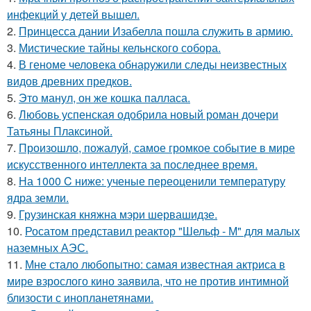
инфекций у детей вышел.
2.
Принцесса дании Изабелла пошла служить в армию.
3.
Мистические тайны кельнского собора.
4.
В геноме человека обнаружили следы неизвестных
видов древних предков.
5.
Это манул, он же кошка палласа.
6.
Любовь успенская одобрила новый роман дочери
Татьяны Плаксиной.
7.
Произошло, пожалуй, самое громкое событие в мире
искусственного интеллекта за последнее время.
8.
На 1000 C ниже: ученые переоценили температуру
ядра земли.
9.
Грузинская княжна мэри шервашидзе.
10.
Росатом представил реактор "Шельф - М" для малых
наземных АЭС.
11.
Мне стало любопытно: самая известная актриса в
мире взрослого кино заявила, что не против интимной
близости с инопланетянами.