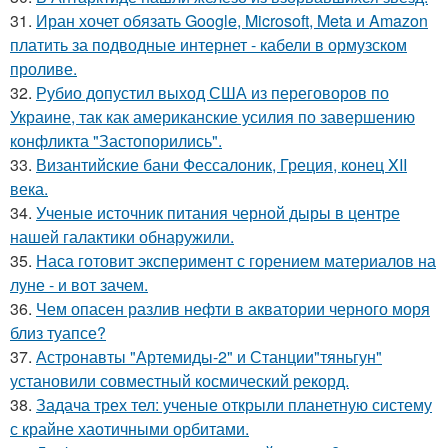
31.
Иран хочет обязать Google, Microsoft, Meta и Amazon
платить за подводные интернет - кабели в ормузском
проливе.
32.
Рубио допустил выход США из переговоров по
Украине, так как американские усилия по завершению
конфликта "Застопорились".
33.
Византийские бани Фессалоник, Греция, конец XII
века.
34.
Ученые источник питания черной дыры в центре
нашей галактики обнаружили.
35.
Наса готовит эксперимент с горением материалов на
луне - и вот зачем.
36.
Чем опасен разлив нефти в акватории черного моря
близ туапсе?
37.
Астронавты "Артемиды-2" и Станции"тяньгун"
установили совместный космический рекорд.
38.
Задача трех тел: ученые открыли планетную систему
с крайне хаотичными орбитами.