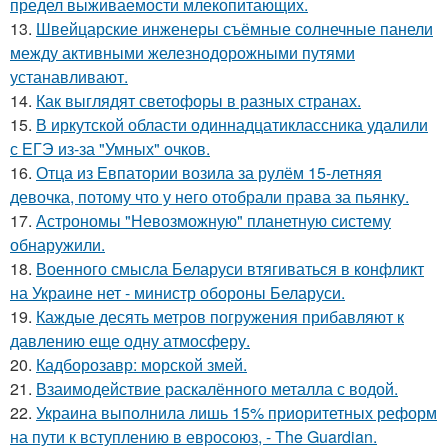
предел выживаемости млекопитающих.
13.
Швейцарские инженеры съёмные солнечные панели
между активными железнодорожными путями
устанавливают.
14.
Как выглядят светофоры в разных странах.
15.
В иркутской области одиннадцатиклассника удалили
с ЕГЭ из-за "Умных" очков.
16.
Отца из Евпатории возила за рулём 15-летняя
девочка, потому что у него отобрали права за пьянку.
17.
Астрономы "Невозможную" планетную систему
обнаружили.
18.
Военного смысла Беларуси втягиваться в конфликт
на Украине нет - министр обороны Беларуси.
19.
Каждые десять метров погружения прибавляют к
давлению еще одну атмосферу.
20.
Кадборозавр: морской змей.
21.
Взаимодействие раскалённого металла с водой.
22.
Украина выполнила лишь 15% приоритетных реформ
на пути к вступлению в евросоюз, - The Guardian.