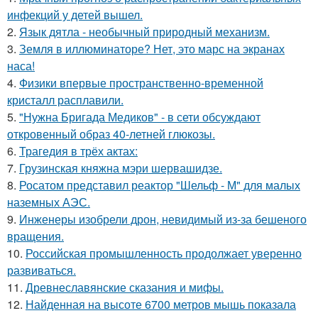
инфекций у детей вышел.
2.
Язык дятла - необычный природный механизм.
3.
Земля в иллюминаторе? Нет, это марс на экранах
наса!
4.
Физики впервые пространственно-временной
кристалл расплавили.
5.
"Нужна Бригада Медиков" - в сети обсуждают
откровенный образ 40-летней глюкозы.
6.
Трагедия в трёх актах:
7.
Грузинская княжна мэри шервашидзе.
8.
Росатом представил реактор "Шельф - М" для малых
наземных АЭС.
9.
Инженеры изобрели дрон, невидимый из-за бешеного
вращения.
10.
Российская промышленность продолжает уверенно
развиваться.
11.
Древнеславянские сказания и мифы.
12.
Найденная на высоте 6700 метров мышь показала