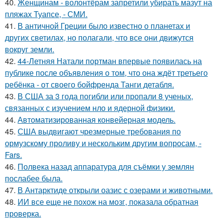
40.
Женщинам - волонтёрам запретили убирать мазут на
пляжах Туапсе, - СМИ.
41.
В античной Греции было известно о планетах и
других светилах, но полагали, что все они движутся
вокруг земли.
42.
44-Летняя Натали портман впервые появилась на
публике после объявления о том, что она ждёт третьего
ребёнка - от своего бойфренда Танги детабля.
43.
В США за 3 года погибли или пропали 8 ученых,
связанных с изучением нло и ядерной физики.
44.
Автоматизированная конвейерная модель.
45.
США выдвигают чрезмерные требования по
ормузскому проливу и нескольким другим вопросам, -
Fars.
46.
Полвека назад аппаратура для съёмки у землян
послабее была.
47.
В Антарктиде открыли оазис с озерами и животными.
48.
ИИ все еще не похож на мозг, показала обратная
проверка.