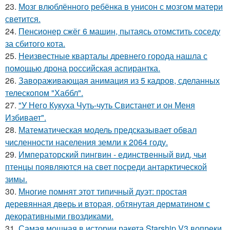
23.
Мозг влюблённого ребёнка в унисон с мозгом матери
светится.
24.
Пенсионер сжёг 6 машин, пытаясь отомстить соседу
за сбитого кота.
25.
Неизвестные кварталы древнего города нашла с
помощью дрона российская аспирантка.
26.
Завораживающая анимация из 5 кадров, сделанных
телескопом "Хаббл".
27.
"У Него Кукуха Чуть-чуть Свистанет и он Меня
Избивает".
28.
Математическая модель предсказывает обвал
численности населения земли к 2064 году.
29.
Императорский пингвин - единственный вид, чьи
птенцы появляются на свет посреди антарктической
зимы.
30.
Многие помнят этот типичный дуэт: простая
деревянная дверь и вторая, обтянутая дерматином с
декоративными гвоздиками.
31.
Самая мощная в истории ракета Starship V3 вопреки