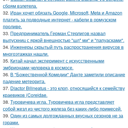
сбоям взлетела.
32.
Иран хочет обязать Google, Microsoft, Meta и Amazon
платить за подводные интернет - кабели в ормузском
проливе.
33.
Предприниматель Герман Стерлигов назвал
выпускниц с яркой внешностью "шл* ми" и "папуасками".
34.
Инженеры скрытый путь распространения вирусов в
многоэтажках нашли.
35.
Китай начал эксперимент с искусственными
эмбрионами человека в космосе.
36.
В "Божественной Комедии" Данте заметили описание
падение метеорита.
37.
Diactor Bilineatus - это клоп, относящийся к семейству
краевиков (Coreidae.
38.
Туровичева игла. Туровичева игла представляет
собой жезл из чистого железа без каких-либо примесей.
39.
Один из самых долгожданных вкусных сезонов не за
горами.