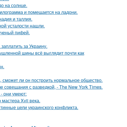
о на солнце.
килограмма и помещается на ладони.
адия и таллия.
ой усталости нашли.
ученый пифей.
заплатить за Украину.
мышленной шины всё выглядит почти как
н.
, сможет ли он построить нормальное общество.
е совещания с разведкой, - The New York Times.
- они умеют:
мастера Xvii века.
тинные цели украинского конфликта.