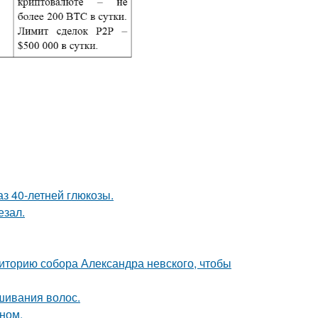
з 40-летней глюкозы.
езал.
иторию собора Александра невского, чтобы
шивания волос.
ном.