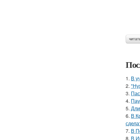
читат
Пос
1.
В у
2.
"Ну
3.
Пас
4.
Пау
5.
Дли
6.
В К
сдела
7.
В П
8.
В И