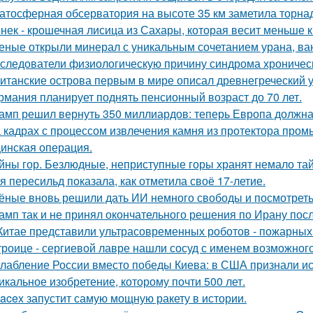
атосферная обсерватория на высоте 35 км заметила торнад
нек - крошечная лисица из Сахары, которая весит меньше 
еные открыли минерал с уникальным сочетанием урана, ван
следователи физиологическую причину синдрома хроническ
итанские острова первым в мире описал древнегреческий 
рмания планирует поднять пенсионный возраст до 70 лет.
амп решил вернуть 350 миллиардов: теперь Европа должна 
 кадрах с процессом извлечения камня из протектора про
инская операция.
йны гор. Безлюдные, неприступные горы хранят немало тай
я пересильд показала, как отметила своё 17-летие.
ёные вновь решили дать ИИ немного свободы и посмотреть
амп так и не принял окончательного решения по Ирану посл
Китае представили ультрасовременных роботов - пожарных 
троице - сергиевой лавре нашли сосуд с именем возможного 
лабление России вместо победы Киева: в США признали ис
икальное изобретение, которому почти 500 лет.
acex запустит самую мощную ракету в истории.