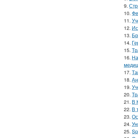
9.
Стр
10.
Фе
11.
Уч
12.
Ис
13.
Бр
14.
Ге
15.
Тр
16.
На
медиц
17.
Та
18.
Ан
19.
Уч
20.
Тр
21.
В 
22.
В 
23.
Ос
24.
Ун
25.
Sp