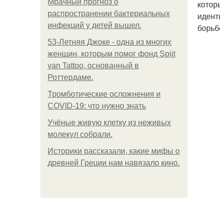
Мрачный прогноз о
котор
распространении бактериальных
идент
инфекций у детей вышел.
борьб
53-Летняя Джоке - одна из многих
женщин, которым помог фонд Spijt
van Tattoo, основанный в
Роттердаме.
Тромботические осложнения и
COVID-19: что нужно знать
Учёные живую клетку из неживых
молекул собрали.
Историки рассказали, какие мифы о
древней Греции нам навязало кино.