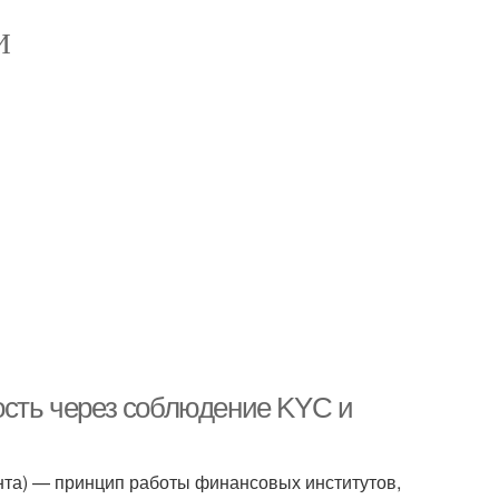
И
ость через соблюдение KYC и
ента) — принцип работы финансовых институтов,