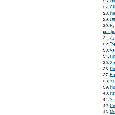
26.
Он
27.
СШ
28.
Ин
29.
Оп
30.
Ру
конфл
31.
Ду
32.
Ту
33.
Чт
34.
Пл
35.
Хо
36.
По
37.
Бо
38.
31
39.
Ир
40.
ИИ
41.
Уч
42.
По
43.
Мя