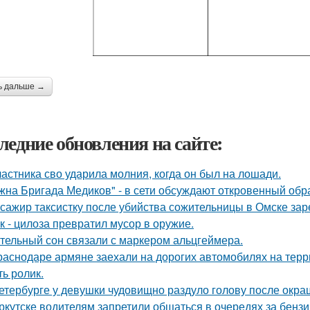
ь дальше →
ледние обновления на сайте:
частника сво ударила молния, когда он был на лошади.
жна Бригада Медиков" - в сети обсуждают откровенный обра
сажир таксистку после убийства сожительницы в Омске зар
к - цилоза превратил мусор в оружие.
тельный сон связали с маркером альцгеймера.
раснодаре армяне заехали на дорогих автомобилях на терр
ть ролик.
етербурге у девушки чудовищно раздуло голову после окра
ркутске водителям запретили общаться в очередях за бензи