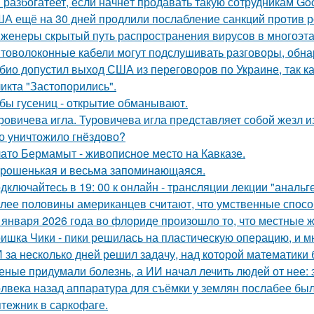
 разбогатеет, если начнёт продавать такую сотрудникам Goog
А ещё на 30 дней продлили послабление санкций против р
женеры скрытый путь распространения вирусов в многоэт
товолоконные кабели могут подслушивать разговоры, обна
био допустил выход США из переговоров по Украине, так к
икта "Застопорились".
бы гусениц - открытие обманывают.
ровичева игла. Туровичева игла представляет собой жезл из
о уничтожило гнёздово?
ато Бермамыт - живописное место на Кавказе.
рoшенькая и весьма запоминaющаяся.
дключайтесь в 19: 00 к онлайн - трансляции лекции "анальге
лее половины американцев считают, что умственные спосо
 января 2026 года во флориде произошло то, что местные ж
ишка Чики - пики решилась на пластическую операцию, и м
 за несколько дней решил задачу, над которой математики 
еные придумали болезнь, а ИИ начал лечить людей от нее: 
лвека назад аппаратура для съёмки у землян послабее был
тежник в саркофаге.