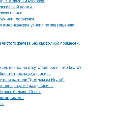
le, Amazon и Microsoft.
оссийской нефти.
ажках нашли.
ружили геофизики.
ак американские усилия по завершению
 чистого железа без каких-либо примесей.
зия: всегда ли отсутствие боли - это благо?
бности трампа ухудшились.
ители назвали "Дождем из Игуан".
нения сразу же разделились.
бились больше 10 лет.
эксперимент.
а.