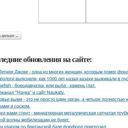
ь дальше →
ледние обновления на сайте:
Летняя Джоке - одна из многих женщин, которым помог фонд 
еологи выяснили, как 1000 лет назад казахи выживали в пус
nefish - бородавчатка, или рыба - камень (лат.
еканал "Наука" и сайт Naukatv.
овье вымя - это не просто один орган, а четыре полностью
ками и соском.
ед вами стент - миниатюрная металлическая сетчатая трубк
ой волны мобилизации не будет.
н ударом по британской базе фэрфорд пригрозил.