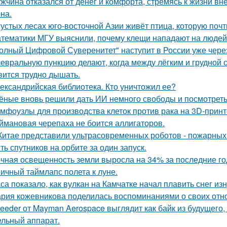
жчина отказался от денег и комфорта, стремясь к жизни вн
на.
густых лесах юго-восточной Азии живёт птица, которую поч
тематики МГУ выяснили, почему клещи нападают на людей
олный Цифровой Суверенитет" наступит в России уже через 
евральную пункцию делают, когда между лёгким и грудной с
вится трудно дышать.
ександрийская библиотека. Кто уничтожил ее?
ёные вновь решили дать ИИ немного свободы и посмотреть
мфоузлы для производства клеток против рака на 3D-принт
ймановая черепаха не боится аллигаторов.
Китае представили ультрасовременных роботов - пожарных 
ть спутников на орбите за один запуск.
чная освещенность земли выросла на 34% за последние го
ичный таймлапс полета к луне.
са показало, как вулкан на Камчатке начал плавить снег изн
рия кожевникова поделилась воспоминаниями о своих отно
eeder от Mayman Aerospace выглядит как байк из будущего,
ельный аппарат.