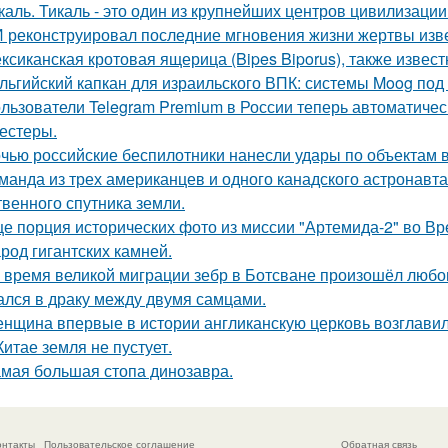
каль. Тикаль - это один из крупнейших центров цивилизаци
 реконструировал последние мгновения жизни жертвы изв
ксиканская кротовая ящерица (Bipes Biporus), также извест
льгийский капкан для израильского ВПК: системы Moog под
льзователи Telegram Premium в России теперь автоматическ
тестеры.
чью российские беспилотники нанесли удары по объектам в
манда из трех американцев и одного канадского астронавта
твенного спутника земли.
е порция исторических фото из миссии "Артемида-2" во Вр
род гигантских камней.
 время великой миграции зебр в Ботсване произошёл любо
лся в драку между двумя самцами.
нщина впервые в истории англиканскую церковь возглавил
Китае земля не пустует.
мая большая стопа динозавра.
онтакты
Пользовательское соглашение
Обратная связь