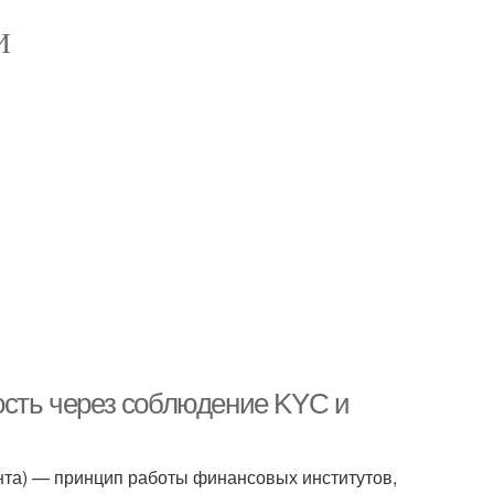
И
ость через соблюдение KYC и
ента) — принцип работы финансовых институтов,