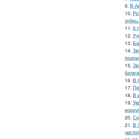
9.
В А
10.
Ро
зубец.
11.
5 
12.
Уч
13.
Ба
14.
Зв
подпи
15.
Зв
болез
16.
В 
17.
Пе
18.
В 
19.
Ук
корру
20.
Ск
21.
В 
чисто