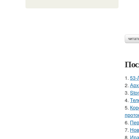
читат
Пос
1.
53-
2.
Арх
3.
Sto
4.
Тел
5.
Кор
прото
6.
Пер
7.
Нов
8.
Ира