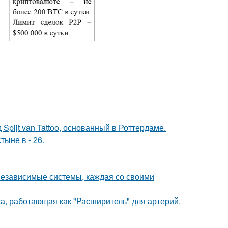
Spijt van Tattoo, основанный в Роттердаме.
тыне в - 26.
 независимые системы, каждая со своими
а, работающая как "Расширитель" для артерий.