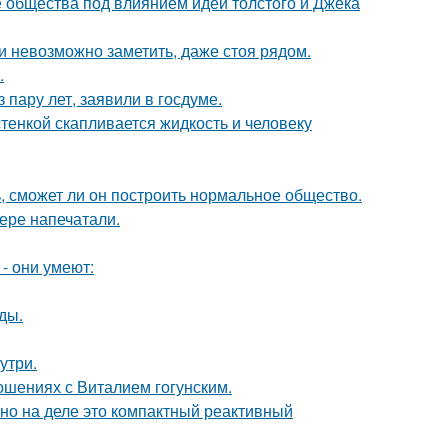
е общества под влиянием идей толстого и Джека
ти невозможно заметить, даже стоя рядом.
.
пару лет, заявили в госдуме.
тенкой скапливается жидкость и человеку
, сможет ли он построить нормальное общество.
ере напечатали.
- они умеют:
ды.
утри.
шениях с Виталием гогунским.
 но на деле это компактный реактивный