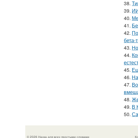
38.
Ти
39.
ИИ
40.
Ме
41.
Бе
42.
По
бета-
43.
Но
44.
Ко
естес
45.
Ещ
46.
На
47.
Во
вмеша
48.
Же
49.
В 
50.
Са
© 2026 Наука для всех простыми словами
К