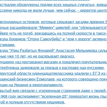
встралии обнаружены предки всех хищных сумчатых, живши
ссияне никогда не жили лучше, чем сейчас, - директор цен
легендарных островов, которые скрывают загадки древних б
еные расшифровали "Мимику" шмелей: они "облизываются" 
йкер чуть не погиб, врезавшись на полной скорости в такси
езда боевиков "Отряд Самоубийц" и "дом у дороги" активно
счиками.
езда "Улиц Разбитых Фонарей" Анастасия Мельникова сильн
нью уже 10 лет, но не раскрывает диагноз.
пушкино уаз протаранил магазин и покалечил покупательниц
тербуржца задержали за призыв к расправе над русскими.
иркутской области одиннадцатиклассника удалили с ЕГЭ из-
раинский бизнесмен Ермолаев, на которого совершено пок
пции на Украине в европарламенте.
рытый жир связали с ускоренным старением даже у людей
1968 году эксперимент "вселенная-25" превратил жизнь гры
той и полным отсутствием хищников.