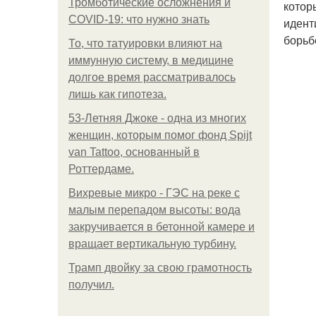
Тромботические осложнения и
котор
COVID-19: что нужно знать
идент
борьб
То, что татуировки влияют на
иммунную систему, в медицине
долгое время рассматривалось
лишь как гипотеза.
53-Летняя Джоке - одна из многих
женщин, которым помог фонд Spijt
van Tattoo, основанный в
Роттердаме.
Вихревые микро - ГЭС на реке с
малым перепадом высоты: вода
закручивается в бетонной камере и
вращает вертикальную турбину.
Трамп двойку за свою грамотность
получил.