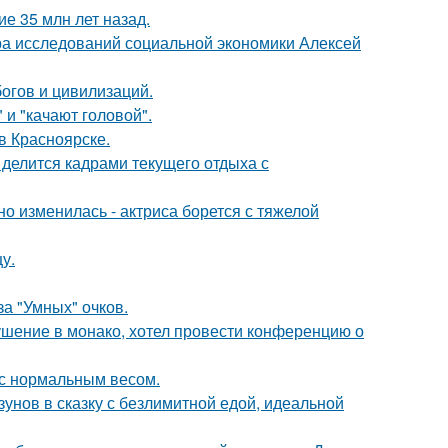
е 35 млн лет назад.
тра исследований социальной экономики Алексей
огов и цивилизаций.
и "качают головой".
 в Красноярске.
 делится кадрами текущего отдыха с
о изменилась - актриса борется с тяжелой
у.
за "Умных" очков.
ушение в монако, хотел провести конференцию о
 с нормальным весом.
зунов в сказку с безлимитной едой, идеальной