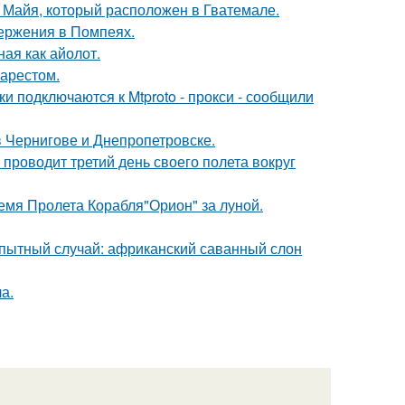
и Майя, который расположен в Гватемале.
ержения в Помпеях.
ная как айолот.
 арестом.
и подключаются к Mtproto - прокси - сообщили
 Чернигове и Днепропетровске.
 проводит третий день своего полета вокруг
емя Пролета Корабля"Орион" за луной.
пытный случай: африканский саванный слон
а.