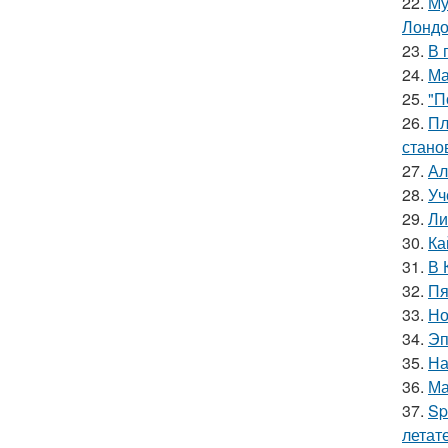
22.
Му
Лондо
23.
В 
24.
Ма
25.
"П
26.
Пл
стано
27.
Ал
28.
Уч
29.
Ли
30.
Ка
31.
В 
32.
Пя
33.
Но
34.
Эп
35.
На
36.
Ма
37.
Sp
летат