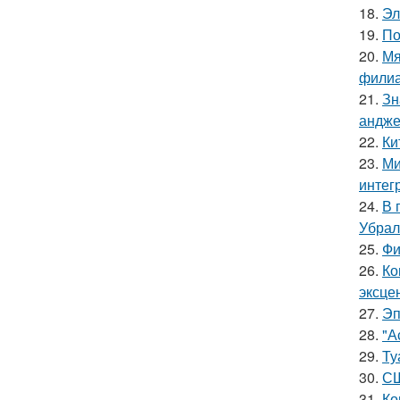
18.
Эл
19.
По
20.
Мя
филиа
21.
Зн
андже
22.
Ки
23.
Ми
интег
24.
В 
Убрал
25.
Фи
26.
Ко
эксце
27.
Эп
28.
"А
29.
Ту
30.
СШ
31.
Ко