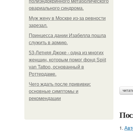
полиэндокринного метаболического
овариального синдрома.
Mуж жену в Москве из-за ревности
зарезал.
Принцесса дании Изабелла пошла
служить в армию.
53-Летняя Джоке - одна из многих
женщин, которым помог фонд Spijt
van Tattoo, основанный в
Роттердаме.
Чего ждать после прививки:
читат
основные симптомы и
рекомендации
Пос
1.
Авт