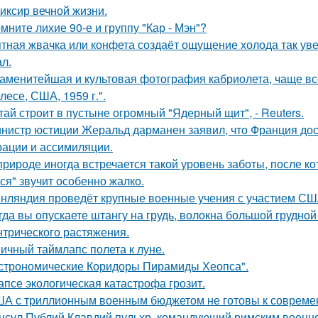
иксир вечной жизни.
мните лихие 90-е и группу "Кар - Мэн"?
тная жвачка или конфета создаёт ощущение холода так уве
л.
аменитейшая и культовая фотография кабриолета, чаще вс
лесе, США, 1959 г.".
тай строит в пустыне огромный "Ядерный щит", - Reuters.
нистр юстиции Жеральд дарманен заявил, что Франция дос
рации и ассимиляции.
природе иногда встречается такой уровень заботы, после к
ся" звучит особенно жалко.
нляндия проведёт крупные военные учения с участием США
гда вы опускаете штангу на грудь, волокна большой грудн
нтрического растяжения.
ичный таймлапс полета к луне.
строномические Коридоры Пирамиды Хеопса".
апсе экологическая катастрофа грозит.
А с триллионным военным бюджетом не готовы к современн
нсул Публий Клавдий пульхр, командующий римским военно