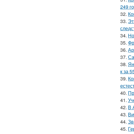
249 го
32.
Ко
33.
Эт
следс
34.
Но
35.
Фр
36.
Ар
37.
Са
38.
Ян
к за 5
39.
Ко
естес
40.
Пр
41.
Уч
42.
В 
43.
Ви
44.
Зв
45.
Ге