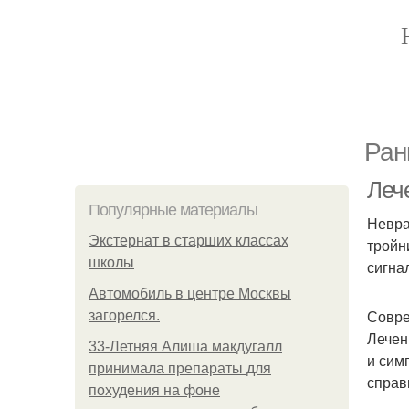
Ран
Леч
Популярные материалы
Невра
Экстернат в старших классах
тройн
школы
сигна
Автомобиль в центре Москвы
Совре
загорелся.
Лечен
33-Летняя Алиша макдугалл
и сим
принимала препараты для
справ
похудения на фоне