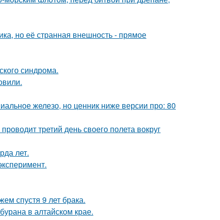
ка, но её странная внешность - прямое
ского синдрома.
овили.
миальное железо, но ценник ниже версии про: 80
 проводит третий день своего полета вокруг
рда лет.
эксперимент.
ем спустя 9 лет брака.
бурана в алтайском крае.