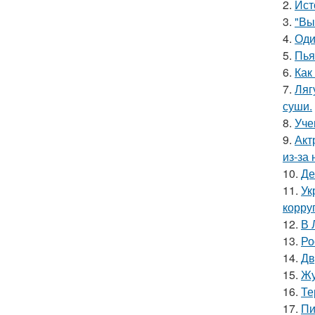
2.
Ист
3.
"Вы
4.
Оди
5.
Пья
6.
Как
7.
Ляг
суши.
8.
Уче
9.
Акт
из-за
10.
Де
11.
Ук
корру
12.
В 
13.
Ро
14.
Дв
15.
Жу
16.
Те
17.
Пи