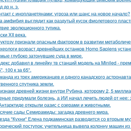
д до н. э.
нтакт с инопланетянами: угроза или шанс на новое начало?
а амфибия выглядит как раздутый кусок фиолетового пласти
твие эволюционного тупика.
ски XII века.
уктозу признали опасным фактором в развитии метаболиче
хеологи возраст древнейших останков Homo Sapiens устан
мые глубоко затонувшие суда в мире.
декс добавил в линейку тв станций модель на Miniled - пре
5", 100 к за 65".
манда из трех американцев и одного канадского астронавта
твенного спутника земли.
изнаки древней жизни внутри Рубина, которому 2, 5 миллиа
еные придумали болезнь, а ИИ начал лечить людей от нее: 
Антарктиде открыли оазис с озерами и животными.
сячие сады Семирамиды: загадка древнего мира.
езда "Кухни" Елена подкаминская разводится со вторым муж
роический поступок: учительница вывела колонну машин из 