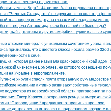
ория земли: легенды о двух солнцах.
бросить его за Борт" - 44-летняя Алёна водонаева остро о
н из "Золотых Стандартов" в хирургии - шов холстеда (он 
ный красноярец иномарку на глазах у её владелицы угнал.
 бы выглядела Антарктида, если бы на ней не было льда?
ушки, жабы, тритоны и другие амфибии - удивительные сущ
ные открыли минерал с уникальным сочетанием урана, вана
риса призналась, что с шестого класса носила размер 32dd
 неуверенности в себе.
вушка, которая ранее называла краснодарский край адом,
раинский бизнесмен Ермолаев, на которого совершено пок
пции на Украине в европарламенте.
Луганске хирурги спасли почти оторванную руку медсестре 
ссийские компании активно развивают собственные техно
ух подростков из новосибирской области приговорили за п
рналист Такер Карлсон похоронную речь для американской
рмин "Старородящая" предлагают отправить в прошлое.
тание до трех лет на интеллект в подростковом возрасте вл