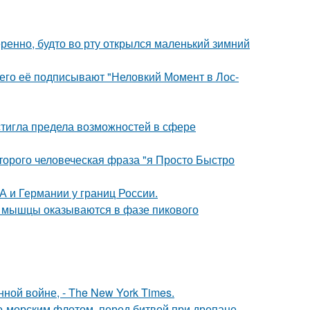
ренно, будто во рту открылся маленький зимний
его её подписывают "Неловкий Момент в Лос-
тигла предела возможностей в сфере
оторого человеческая фраза "я Просто Быстро
 и Германии у границ России.
ой мышцы оказываются в фазе пикового
ой войне, - The New York Times.
-морским флотом, перед битвой при дрепане,