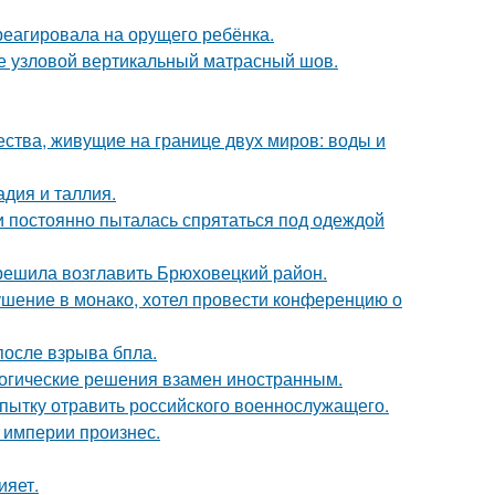
треагировала на орущего ребёнка.
же узловой вертикальный матрасный шов.
ества, живущие на границе двух миров: воды и
дия и таллия.
 и постоянно пыталась спрятаться под одеждой
 решила возглавить Брюховецкий район.
ушение в монако, хотел провести конференцию о
после взрыва бпла.
логические решения взамен иностранным.
опытку отравить российского военнослужащего.
 империи произнес.
ияет.