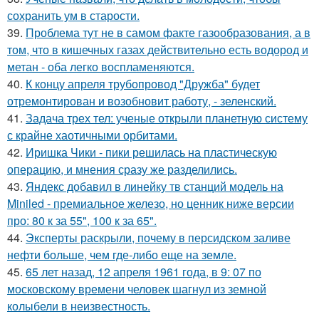
сохранить ум в старости.
39.
Проблема тут не в самом факте газообразования, а в
том, что в кишечных газах действительно есть водород и
метан - оба легко воспламеняются.
40.
К концу апреля трубопровод "Дружба" будет
отремонтирован и возобновит работу, - зеленский.
41.
Задача трех тел: ученые открыли планетную систему
с крайне хаотичными орбитами.
42.
Иришка Чики - пики решилась на пластическую
операцию, и мнения сразу же разделились.
43.
Яндекс добавил в линейку тв станций модель на
Miniled - премиальное железо, но ценник ниже версии
про: 80 к за 55", 100 к за 65".
44.
Эксперты раскрыли, почему в персидском заливе
нефти больше, чем где-либо еще на земле.
45.
65 лет назад, 12 апреля 1961 года, в 9: 07 по
московскому времени человек шагнул из земной
колыбели в неизвестность.