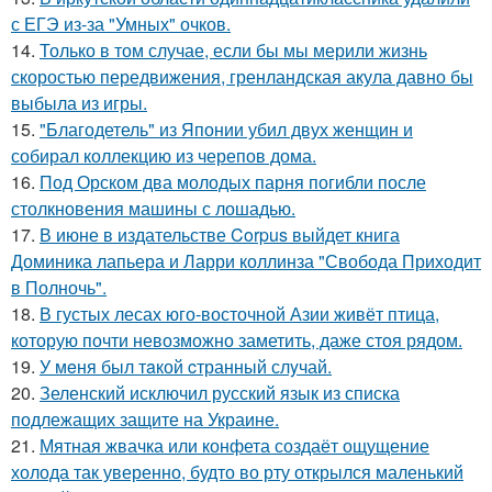
с ЕГЭ из-за "Умных" очков.
14.
Только в том случае, если бы мы мерили жизнь
скоростью передвижения, гренландская акула давно бы
выбыла из игры.
15.
"Благодетель" из Японии убил двух женщин и
собирал коллекцию из черепов дома.
16.
Под Орском два молодых парня погибли после
столкновения машины с лошадью.
17.
В июне в издательстве Corpus выйдет книга
Доминика лапьера и Ларри коллинза "Свобода Приходит
в Полночь".
18.
В густых лесах юго-восточной Азии живёт птица,
которую почти невозможно заметить, даже стоя рядом.
19.
У мeня был тaкой cтранный слyчай.
20.
Зеленский исключил русский язык из списка
подлежащих защите на Украине.
21.
Мятная жвачка или конфета создаёт ощущение
холода так уверенно, будто во рту открылся маленький