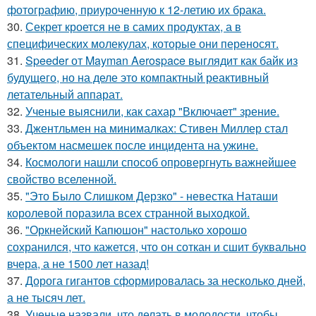
фотографию, приуроченную к 12-летию их брака.
30.
Секрет кроется не в самих продуктах, а в
специфических молекулах, которые они переносят.
31.
Speeder от Mayman Aerospace выглядит как байк из
будущего, но на деле это компактный реактивный
летательный аппарат.
32.
Ученые выяснили, как сахар "Включает" зрение.
33.
Джентльмен на минималках: Стивен Миллер стал
объектом насмешек после инцидента на ужине.
34.
Космологи нашли способ опровергнуть важнейшее
свойство вселенной.
35.
"Это Было Слишком Дерзко" - невестка Наташи
королевой поразила всех странной выходкой.
36.
"Оркнейский Капюшон" настолько хорошо
сохранился, что кажется, что он соткан и сшит буквально
вчера, а не 1500 лет назад!
37.
Дорога гигантов сформировалась за несколько дней,
а не тысяч лет.
38.
Ученые назвали, что делать в молодости, чтобы