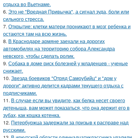
отдыха во Вьетнаме.
6.
Это не "Вредная Привычка", а сигнал зуда, боли или
сильного стресса.
7.
Открытие: клетки матери проникают в мозг ребенка и
остаются там на всю жизнь.
8.
В Краснодаре армяне заехали на дорогих
автомобилях на территорию собора Александра
невского, чтобы сделать ролик.
9.
Собака в доме риск болезней у младенцев - ученые
снижает.
10.
Звезда боевиков "Отряд Самоубийц" и "дом у
дороги" активно делится кадрами текущего отдыха с
подписчиками.
11.
В случае если вы увидите, как белка несет своего
детеныша, вам может показаться, что она держит его в
зубах, как кошка котенка.
12.
Петербуржца задержали за призыв к расправе над
русскими.
13.
В иркутской области одиннадцатиклассника удалили