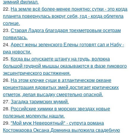
зимний филиал.
22.
На земле всё более-менее понятно: сутки - это когда
планета повернулась вокруг себя, год - когда облетела
солнце.
23.
Старая Ладога благодаря трехметровым осетрам
появилась.
24.
Арест жены зеленского Елены готовят сап и Набу -
риа новости.
25.
Когда вы опускаете штангу на грудь, волокна
большой грудной мышцы оказываются в фазе пикового
эксцентрического растяжения.
26.
На этом клочке суши в атлантическом океане
концентрация ядовитых змей достигает критических
отметок, делая высадку смертельно опасной.
27.
Загадка таримских мумий.
28.
Российские химики в морских звездах новые
полезные молекулы нашли.
29.
"Мой муж Невероятный" - супруга романа
Костомарова Оксана Домнина выложила свадебную