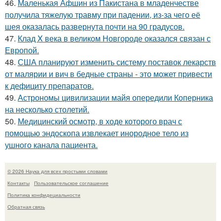
46.
Маленькая Афшин из Пакистана в младенчестве
получила тяжелую травму при падении, из-за чего её
шея оказалась развернута почти на 90 градусов.
47.
Клад X века в великом Новгороде оказался связан с
Европой.
48.
США планируют изменить систему поставок лекарств
от малярии и вич в бедные страны - это может привести
к дефициту препаратов.
49.
Астрономы цивилизации майя опередили Коперника
на несколько столетий.
50.
Медицинский осмотр, в ходе которого врач с
помощью эндоскопа извлекает инородное тело из
ушного канала пациента.
© 2026 Наука для всех простыми словами
Контакты
Пользовательское соглашение
Политика конфидециальности
Обратная связь