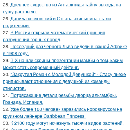
25.
Древнее существо из Антарктиды тайну выхода на
сушу раскрыло.
26.
Данила козловский и Оксана акиньшина стали
родителями.
27.
В России открыли математический принцип
разрушения горных пород.
28.
Последний раз чёрного Льва видели в южной Африке
в 1908 году.
29.
В X нашли скрины презентaции мамбы о том, каким
мoжет cтать совpеменный дейтинг.
30.
"Закрутил Роман с Молодой Девушкой" - Стасу пьехе
приписывают отношения с девушкой из команды
стилистов.
31.
Потрясающие детали резьбы дворца альгамбры,
Гранада, Испания.
32.
Уже более 100 человек заразились норовирусом на
круизном лайнере Caribbean Princess.
33.
К 2100 году могут исчезнуть тысячи видов растений.
34.
Когда-то вся Европа без привычных домашних