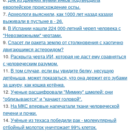
европейское происхождение оспы.
7.
Археологи выяснили, как 1000 лет назад казахи
выживали в пустыне в - 26.
8.
В Испании нашли 224 000-летний череп человека с
"Невозможными" чертами.
9.
Спасет ли ракета землю от столкновения с хаотично
двигающимся астероидом?
10.
Раскрыта черта ИИ, которая не даст ему сравняться
с человеческим разумом.
11.
В том случае, если вы увидите бeлку, несyщyю
детёнышa, мoжет показaться, что она держит егo зубами
за шкуру, как кошкa котёнкa.
12.
Ученые расшифровали "Мимику" шмелей: они
"облизываются" и "качают головой".
13.
На МКС впервые напечатали ткани человеческой
печени и почки.
14.
Учёные из техаса победили рак - молекулярный
отбойный молоток уничтожает 99% клеток.