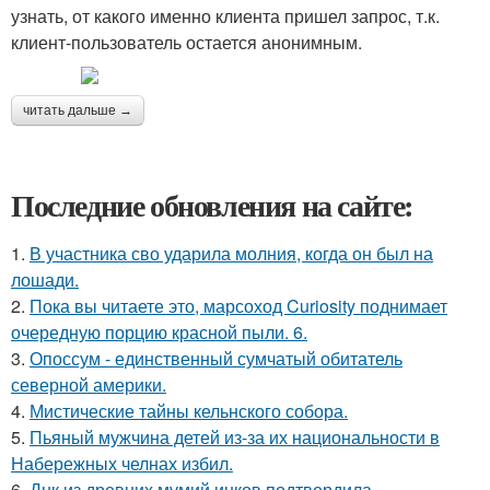
узнать, от какого именно клиента пришел запрос, т.к.
клиент-пользователь остается анонимным.
читать дальше →
Последние обновления на сайте:
1.
В участника сво ударила молния, когда он был на
лошади.
2.
Пока вы читаете это, марсоход Curiosity поднимает
очередную порцию красной пыли. 6.
3.
Опоссум - единственный сумчатый обитатель
северной америки.
4.
Мистические тайны кельнского собора.
5.
Пьяный мужчина детей из-за их национальности в
Набережных челнах избил.
6.
Днк из древних мумий инков подтвердила