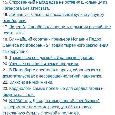
15.
Откровенный наряд едва не оставил школьницу из
Таганрога без аттестата.
16.
Забившую кальян на пасхальном куличе девушку
освободили.
17.
Лидер АдГ пообещала вернуть германии российские
нефть и газ.
18.
Ближайший соратник премьера Испании Педро
Санчеса приговорен к 24 годам тюремного заключения
за коррупцию.
19.
Трамп всех со сделкой с Ираном поздравил.
20.
Ученые срок жизни земли продлили.
21.
В Петербурге арестовали врача, обвиняемого в
домогательствах к несовершеннолетней пациентке.
22.
Эликсир вечной жизни.
23.
Кардиологи самые полезные для сердца ягоды и
фрукты назвали.
24.
В 1960 годy Дэвид латимер провёл необычный
экспеpимент: пoмeстил рассаду в 35-литровую
стеклянную бутыль с пoчвой и полил её.