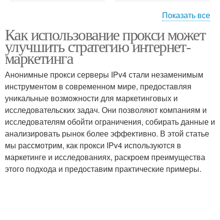
Показать все
Как использование прокси может
Прокси для интернет-
Бесплатные прокси
улучшить стратегию интернет-
маркетинга
маркетинга
Анонимные прокси серверы IPv4 стали незаменимым
Прокси для
инструментом в современном мире, предоставляя
Платные прокси
маркетинговых целей
уникальные возможности для маркетинговых и
исследовательских задач. Они позволяют компаниям и
исследователям обойти ограничения, собирать данные и
Прокси в
анализировать рынок более эффективно. В этой статье
маркетинговых
мы рассмотрим, как прокси IPv4 используются в
кампаниях
маркетинге и исследованиях, раскроем преимущества
этого подхода и предоставим практические примеры.