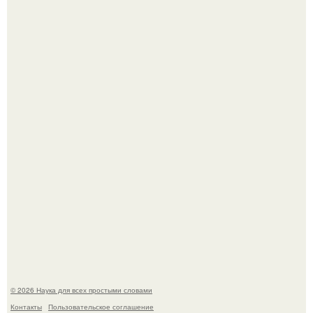
Машина сбила людей на пешеходном переходе в Омске,
пострадали 8 человек.
Голливуд умеет не только играть роли, но и болеть по-
настоящему.
© 2026 Наука для всех простыми словами
Контакты
Пользовательское соглашение