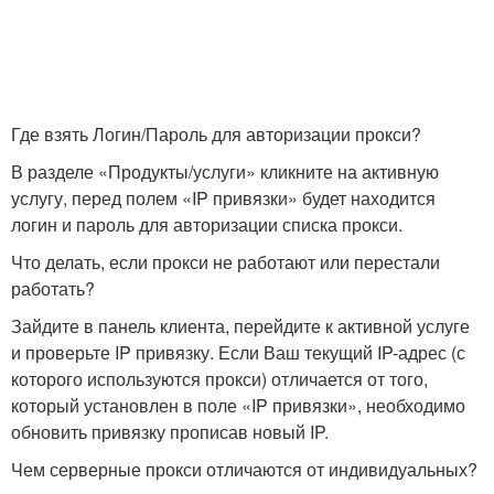
Где взять Логин/Пароль для авторизации прокси?
В разделе «Продукты/услуги» кликните на активную
услугу, перед полем «IP привязки» будет находится
логин и пароль для авторизации списка прокси.
Что делать, если прокси не работают или перестали
работать?
Зайдите в панель клиента, перейдите к активной услуге
и проверьте IP привязку. Если Ваш текущий IP-адрес (с
которого используются прокси) отличается от того,
который установлен в поле «IP привязки», необходимо
обновить привязку прописав новый IP.
Чем серверные прокси отличаются от индивидуальных?