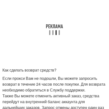
Как сделать возврат средств?
Если прокси Вам не подошли, Вы можете запросить
возврат в течение 24 часов после покупки. Для возврата
необходимо обратиться в Службу поддержки.
Также Вы можете отменить активный заказ, средства
перейдут на внутренний баланс аккаунта для
дальнейших заказов. Запрос отмены доступен один раз