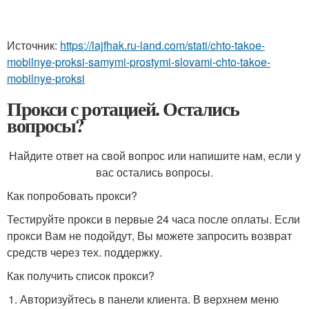
Источник:
https://lajfhak.ru-land.com/stati/chto-takoe-
mobilnye-proksi-samymi-prostymi-slovami-chto-takoe-
mobilnye-proksi
Прокси с ротацией. Остались
вопросы?
Найдите ответ на свой вопрос или напишите нам, если у
вас остались вопросы.
Как попробовать прокси?
Тестируйте прокси в первые 24 часа после оплаты. Если
прокси Вам не подойдут, Вы можете запросить возврат
средств через тех. поддержку.
Как получить список прокси?
Авторизуйтесь в панели клиента. В верхнем меню