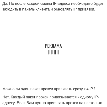
Да. Но после каждой смены IP-адреса необходимо будет
заходить в панель клиента и обновлять IP привязки.
Можно ли один пакет прокси привязать сразу к 4 IP?
Нет. Каждый пакет прокси привязывается к одному IP-
адресу. Если Вам нужно привязать прокси на несколько