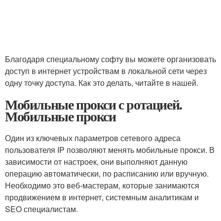
Благодаря специальному софту вы можете организовать
доступ в интернет устройствам в локальной сети через
одну точку доступа. Как это делать, читайте в нашей.
Мобильные прокси с ротацией.
Мобильные прокси
Один из ключевых параметров сетевого адреса
пользователя IP позволяют менять мобильные прокси. В
зависимости от настроек, они выполняют данную
операцию автоматически, по расписанию или вручную.
Необходимо это веб-мастерам, которые занимаются
продвижением в интернет, системным аналитикам и
SEO специалистам.