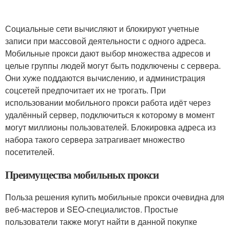
Социальные сети вычисляют и блокируют учетные
записи при массовой деятельности с одного адреса.
Мобильные прокси дают выбор множества адресов и
целые группы людей могут быть подключены с сервера.
Они хуже поддаются вычислению, и администрация
соцсетей предпочитает их не трогать. При
использовании мобильного прокси работа идёт через
удалённый сервер, подключиться к которому в момент
могут миллионы пользователей. Блокировка адреса из
набора такого сервера затрагивает множество
посетителей.
Преимущества мобильных прокси
Польза решения купить мобильные прокси очевидна для
веб-мастеров и SEO-специалистов. Простые
пользователи также могут найти в данной покупке