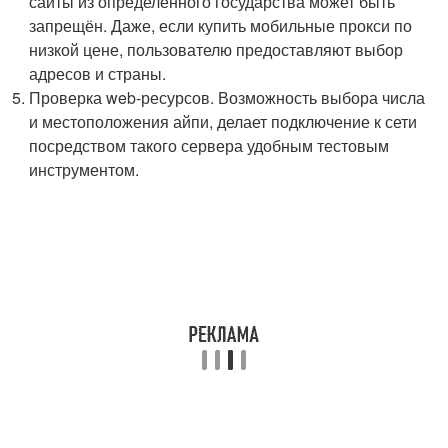
сайты из определённого государства может быть
запрещён. Даже, если купить мобильные прокси по
низкой цене, пользователю предоставляют выбор
адресов и страны.
Проверка web-ресурсов. Возможность выбора числа
и местоположения айпи, делает подключение к сети
посредством такого сервера удобным тестовым
инструментом.