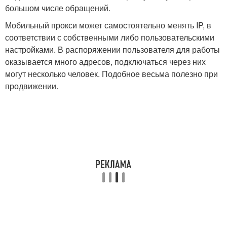
большом числе обращений.
Мобильный прокси может самостоятельно менять IP, в
соответствии с собственными либо пользовательскими
настройками. В распоряжении пользователя для работы
оказывается много адресов, подключаться через них
могут несколько человек. Подобное весьма полезно при
продвижении.