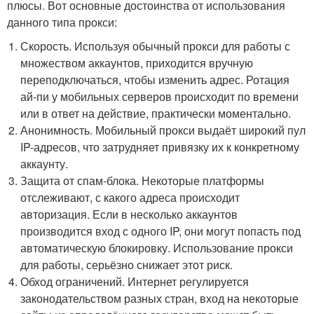
плюсы. Вот основные достоинства от использования
данного типа прокси:
Скорость. Используя обычный прокси для работы с
множеством аккаунтов, приходится вручную
переподключаться, чтобы изменить адрес. Ротация
ай-пи у мобильных серверов происходит по времени
или в ответ на действие, практически моментально.
Анонимность. Мобильный прокси выдаёт широкий пул
IP-адресов, что затрудняет привязку их к конкретному
аккаунту.
Защита от спам-блока. Некоторые платформы
отслеживают, с какого адреса происходит
авторизация. Если в несколько аккаунтов
производится вход с одного IP, они могут попасть под
автоматическую блокировку. Использование прокси
для работы, серьёзно снижает этот риск.
Обход ограничений. Интернет регулируется
законодательством разных стран, вход на некоторые