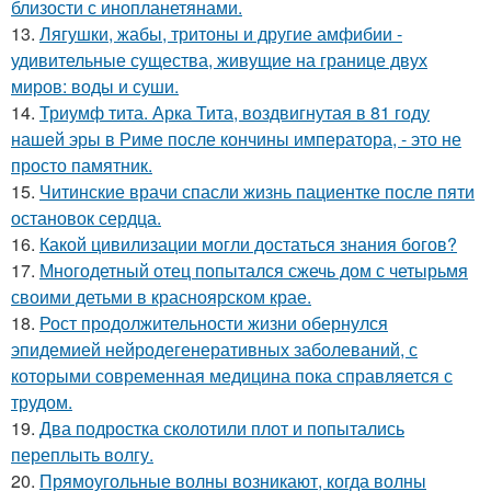
близости с инопланетянами.
13.
Лягушки, жабы, тритоны и другие амфибии -
удивительные существа, живущие на границе двух
миров: воды и суши.
14.
Триумф тита. Арка Тита, воздвигнутая в 81 году
нашей эры в Риме после кончины императора, - это не
просто памятник.
15.
Читинские врачи спасли жизнь пациентке после пяти
остановок сердца.
16.
Какой цивилизации могли достаться знания богов?
17.
Многодетный отец попытался сжечь дом с четырьмя
своими детьми в красноярском крае.
18.
Рост продолжительности жизни обернулся
эпидемией нейродегенеративных заболеваний, с
которыми современная медицина пока справляется с
трудом.
19.
Два подростка сколотили плот и попытались
переплыть волгу.
20.
Прямоугольные волны возникают, когда волны