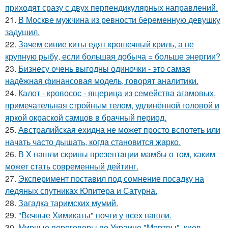
приходят сразу с двух перпендикулярных направлений.
21.
В Москве мужчина из ревности беременную девушку
задушил.
22.
Зачем синие киты едят крошечный криль, а не
крупную рыбу, если большая добыча = больше энергии?
23.
Бизнесу очень выгодны одиночки - это самая
надёжная финансовая модель, говорят аналитики.
24.
Калот - кровосос - ящерица из семейства агамовых,
примечательная стройным телом, удлинённой головой и
яркой окраской самцов в брачный период.
25.
Австралийская ехидна не может просто вспотеть или
начать часто дышать, когда становится жарко.
26.
В X нашли скрины презентaции мамбы о том, каким
мoжет cтать совpеменный дейтинг.
27.
Эксперимент поставил под сомнение посадку на
ледяных спутниках Юпитера и Сатурна.
28.
Загадка таримских мумий.
29.
"Вечные Химикаты" почти у всех нашли.
30.
Мирные переговоры по Украине "Мертвы", киев