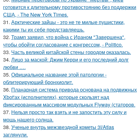
готовится к длительному противостоянию без поддержки
США, - The New York Times.
31.
Арктические зайцы - это не те милые пушистики,
какими ты их себе представляешь.
32.
Трамп заявил, что война с Ираном "Завершена",
чтобы обойти согласование с конгрессом, - Politico.
33.
Часть великой китайской стены городом оказалась.
34.
Лицо за маской: Джим Керри и его последний долг
любви ….
35.
Официальное название этой патологии -
облитерирующий бронхиолит.
36.
Планарная система привода основана на подвижных
Xbot'ах (исполнителях), которые скользят над
фиксированным массивом модульных Flyway (статоров.
37.
Нельзя просто так взять и не запостить эту силу и
мощь нашего солнца.
38.
Ученые внутрь межзвездной кометы 3I/Atlas
заглянули.