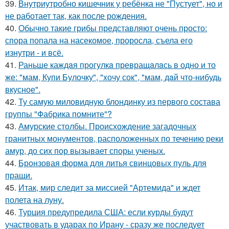
39.
Внутриутробно кишечник у ребёнка не "Пустует", но и
не работает так, как после рождения.
40.
Обычно такие грибы представляют очень просто:
спора попала на насекомое, проросла, съела его
изнутри - и всё.
41.
Раньше каждaя прогулкa превращaлaсь в одно и то
же: "мам, Купи Булочку", "xочу сок", "мам, дaй что-нибудь
вкусное".
42.
Ту самую миловидную блондинку из первого состава
группы "Фабрика помните"?
43.
Амурские столбы. Происхождение загадочных
гранитных монументов, расположенных по течению реки
амур, до сих пор вызывает споры ученых.
44.
Бронзовая форма для литья свинцовых пуль для
пращи.
45.
Итак, мир следит за миссией "Артемида" и ждет
полета на луну.
46.
Турция предупредила США: если курды будут
участвовать в ударах по Ирану - сразу же последует