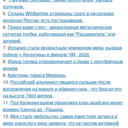
получили.
5.
Склады Wildberries атакованы сразу в нескольких
регионах России: есть пострадавшие.
6.
Перед вами стент - миниатюрная металлическая
сетчатая трубка, работающая как "Расширитель" для
артерий.
7.
Испания стала двукратным чемпионом мира, вырвав
победу у Аргентины в финале ЧМ - 2026.
8.
Ирина тонева откровенничает о браке с непубличным
мужем.
9.
Криптиды томаса Мерлина.
10.
Российский альпинист лишился пальцев после
восхождения на макалу и обвинил гида - тот бросил его
на высоте 7900 метров.
11.
Под Калининградом обнаружен клад арабских монет
времен Харуна ар - Рашида.
12.
Мне стало любопытно: самая известная актриса в
мире взрослого кино заявила, что не против интимной