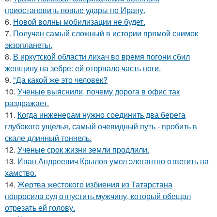
приостановить новые удары по Ирану.
6.
Новой волны мобилизации не будет.
7.
Получен самый сложный в истории прямой снимок
экзопланеты.
8.
В иркутской области лихач во время погони сбил
женщину на зебре: ей оторвало часть ноги.
9.
"Да какой же это человек?
10.
Ученые выяснили, почему дорога в офис так
раздражает.
11.
Когда инженерам нужно соединить два берега
глубокого ущелья, самый очевидный путь - пробить в
скале длинный тоннель.
12.
Ученые срок жизни земли продлили.
13.
Иван Андреевич Крылов умел элегантно ответить на
хамство.
14.
Жертва жестокого избиения из Татарстана
попросила суд отпустить мужчину, который обещал
отрезать ей голову.