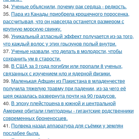
34.
Ученые объяснили, почему рак сердца - редкость.
35.
Пара из Канады приобрела крошечного поросенка,
рассчитывая, что он навсегда останется размером с
крупную морскую свинку.
36.
Уникальный атласный эффект получается из-за того,
что каждый волос у этих грызунов полый внутри.
37.
Ученые назвали, что делать в молодости, чтобы
сохранить ум в старости.
38.
В США за 3 года погибли или пропали 8 ученых,
связанных с изучением нло и ядерной физики.
39.
Маленькая Афшин из Пакистана в младенчестве
получила тяжелую травму при падении, из-за чего её
шея оказалась развернута почти на 90 градусов.
40.
В эпоху плейстоцена в южной и центральной
Америке обитали глиптодоны - гигантские родственники
современных броненосцев.
41.
Полвека назад аппаратура для съёмки у землян
послабее была.