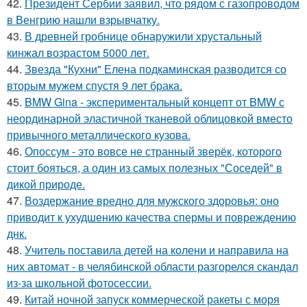
42.
Президент Сербии заявил, что рядом с газопроводом
в Венгрию нашли взрывчатку.
43.
В древней гробнице обнаружили хрустальный
кинжал возрастом 5000 лет.
44.
Звезда "Кухни" Елена подкаминская разводится со
вторым мужем спустя 9 лет брака.
45.
BMW Gina - экспериментальный концепт от BMW с
неординарной эластичной тканевой облицовкой вместо
привычного металлического кузова.
46.
Опоссум - это вовсе не странный зверёк, которого
стоит бояться, а один из самых полезных "Соседей" в
дикой природе.
47.
Воздержание вредно для мужского здоровья: оно
приводит к ухудшению качества спермы и повреждению
днк.
48.
Учитель поставила детей на колени и направила на
них автомат - в челябинской области разгорелся скандал
из-за школьной фотосессии.
49.
Китай ночной запуск коммерческой ракеты с моря