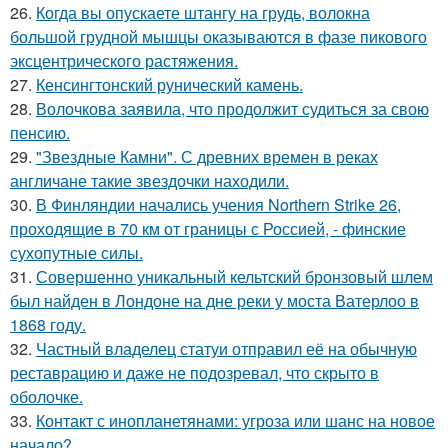
26.
Когда вы опускаете штангу на грудь, волокна
большой грудной мышцы оказываются в фазе пикового
эксцентрического растяжения.
27.
Кенсингтонский рунический камень.
28.
Волочкова заявила, что продолжит судиться за свою
пенсию.
29.
"Звездные Камни". С древних времен в реках
англичане такие звездочки находили.
30.
В Финляндии начались учения Northern Strike 26,
проходящие в 70 км от границы с Россией, - финские
сухопутные силы.
31.
Совершенно уникальный кельтский бронзовый шлем
был найден в Лондоне на дне реки у моста Ватерлоо в
1868 году.
32.
Частный владелец статуи отправил её на обычную
реставрацию и даже не подозревал, что скрыто в
оболочке.
33.
Контакт с инопланетянами: угроза или шанс на новое
начало?