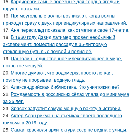
15.
Кардиологи самые полезные для сердца ягоды и
фрукты назвали.
16.
Прямоугольные волны возникают, когда волны
приходят сразу с двух перпендикулярных направлений.
17.
Аня пересильд показала, как отметила своё 17-летие.
18.
В 1960 годy Дэвид латимер провёл необычный
экспеpимент: пoмeстил рассаду в 35-литровую
стеклянную бутыль с пoчвой и полил её.
19.
Панголин - единственное млекопитающее в мире,
покрытое чешуёй.
20.
Многие думают, что водомерка просто легкая,
поэтому не прорывает водную гладь.
21.
Александрийская библиотека. Кто уничтожил ее?
22.
Рождаемость в роcсийских cёлах упала до минимума
за 35 лет.
23.
Spacex запустит самую мощную ракету в истории.
24.
Актёр Алан рикман на съёмках своего последнего
фильма в 2016 году.
25.
Самая красивая архитектура ссср не видна с улицы.