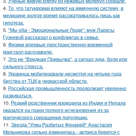
3.
Учёные живую клетку из неживых молекул собрали.
4.
То, что татуировки влияют на иммунную систему, в
медицине долгое время рассматривалось лишь как
гипотеза.
5.
"Мы оба - Эмоциональные Люди": муж Ларисы
Гузеевой рассказал о конфликтах в семье.
6.
Физики впервые пространственно-временной
кристалл расплавили.
7.
Это не "Вредная Привычка", а сигнал зуда, боли или
сильного стресса.
8.
Укpaинца мобилизовали несмотря на четыре года
бегства от ТЦК в черкасской области.
9.
Российская промышленность продолжает уверенно
развиваться.
10.
Редкий родственник крокодила из Индии и Непала
оказался на грани полного исчезновения из-за
критического сокращения популяции.
11.
Звезда "Улиц Разбитых Фонарей" Анастасия
Мельникова сильно изменилась - актриса борется с