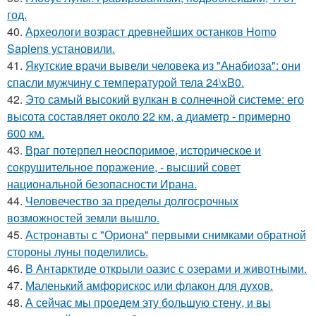
год.
40.
Археологи возраст древнейших останков Homo
Sapiens установили.
41.
Якутские врачи вывели человека из "Анабиоза": они
спасли мужчину с температурой тела 24\xB0.
42.
Это самый высокий вулкан в солнечной системе: его
высота составляет около 22 км, а диаметр - примерно
600 км.
43.
Враг потерпел неоспоримое, историческое и
сокрушительное поражение, - высший совет
национальной безопасности Ирана.
44.
Человечество за пределы долгосрочных
возможностей земли вышло.
45.
Астронавты с "Ориона" первыми снимками обратной
стороны луны поделились.
46.
В Антарктиде открыли оазис с озерами и животными.
47.
Маленький амфорискос или флакон для духов.
48.
А сейчас мы проедем эту большую стену, и вы