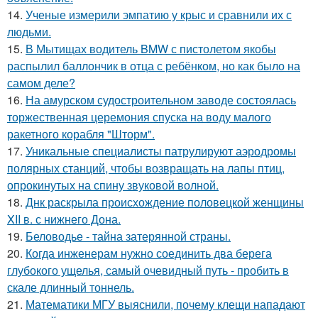
14.
Ученые измерили эмпатию у крыс и сравнили их с
людьми.
15.
В Мытищах водитель BMW с пистолетом якобы
распылил баллончик в отца с ребёнком, но как было на
самом деле?
16.
На амурском судостроительном заводе состоялась
торжественная церемония спуска на воду малого
ракетного корабля "Шторм".
17.
Уникальные специалисты патрулируют аэродромы
полярных станций, чтобы возвращать на лапы птиц,
опрокинутых на спину звуковой волной.
18.
Днк раскрыла происхождение половецкой женщины
XII в. с нижнего Дона.
19.
Беловодье - тайна затерянной страны.
20.
Когда инженерам нужно соединить два берега
глубокого ущелья, самый очевидный путь - пробить в
скале длинный тоннель.
21.
Математики МГУ выяснили, почему клещи нападают