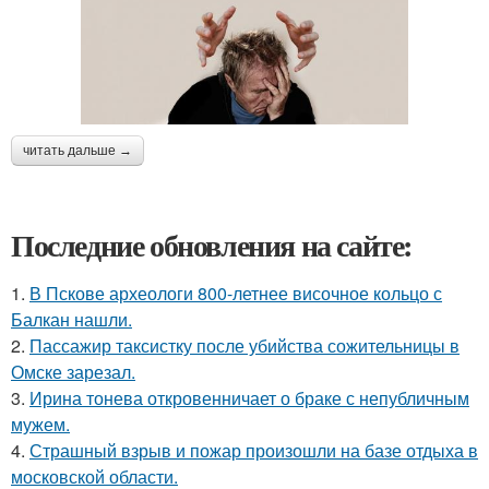
читать дальше →
Последние обновления на сайте:
1.
В Пскове археологи 800-летнее височное кольцо с
Балкан нашли.
2.
Пассажир таксистку после убийства сожительницы в
Омске зарезал.
3.
Ирина тонева откровенничает о браке с непубличным
мужем.
4.
Страшный взрыв и пожар произошли на базе отдыха в
московской области.