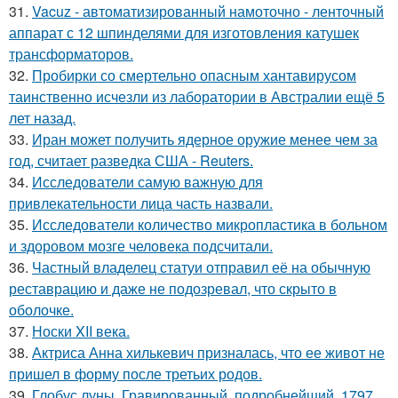
31.
Vacuz - автоматизированный намоточно - ленточный
аппарат с 12 шпинделями для изготовления катушек
трансформаторов.
32.
Пробирки со смертельно опасным хантавирусом
таинственно исчезли из лаборатории в Австралии ещё 5
лет назад.
33.
Иран может получить ядерное оружие менее чем за
год, считает разведка США - Reuters.
34.
Исследователи самую важную для
привлекательности лица часть назвали.
35.
Исследователи количество микропластика в больном
и здоровом мозге человека подсчитали.
36.
Частный владелец статуи отправил её на обычную
реставрацию и даже не подозревал, что скрыто в
оболочке.
37.
Носки XII века.
38.
Актриса Анна хилькевич призналась, что ее живот не
пришел в форму после третьих родов.
39.
Глобус луны. Гравированный, подробнейший, 1797