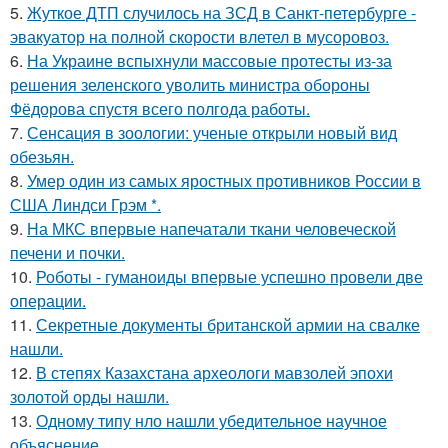
5.
Жуткое ДТП случилось на ЗСД в Санкт-петербурге -
эвакуатор на полной скорости влетел в мусоровоз.
6.
На Украине вспыхнули массовые протесты из-за
решения зеленского уволить министра обороны
Фёдорова спустя всего полгода работы.
7.
Сенсация в зоологии: ученые открыли новый вид
обезьян.
8.
Умер один из самых яростных противников России в
США Линдси Грэм *.
9.
На МКС впервые напечатали ткани человеческой
печени и почки.
10.
Роботы - гуманоиды впервые успешно провели две
операции.
11.
Секретные документы британской армии на свалке
нашли.
12.
В степях Казахстана археологи мавзолей эпохи
золотой орды нашли.
13.
Одному типу нло нашли убедительное научное
объяснение.