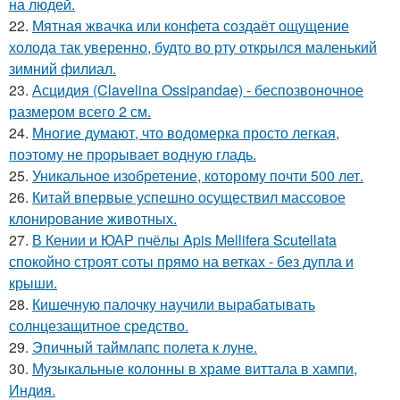
на людей.
22.
Мятная жвачка или конфета создаёт ощущение
холода так уверенно, будто во рту открылся маленький
зимний филиал.
23.
Асцидия (Clavelina Ossipandae) - беспозвоночное
размером всего 2 см.
24.
Многие думают, что водомерка просто легкая,
поэтому не прорывает водную гладь.
25.
Уникальное изобретение, которому почти 500 лет.
26.
Китай впервые успешно осуществил массовое
клонирование животных.
27.
В Кении и ЮАР пчёлы Apis Mellifera Scutellata
спокойно строят соты прямо на ветках - без дупла и
крыши.
28.
Кишечную палочку научили вырабатывать
солнцезащитное средство.
29.
Эпичный таймлапс полета к луне.
30.
Музыкальные колонны в храме виттала в хампи,
Индия.