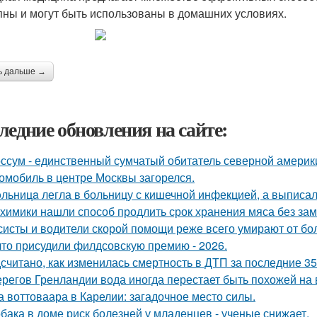
пны и могут быть использованы в домашних условиях.
ь дальше →
ледние обновления на сайте:
ссум - единственный сумчатый обитатель северной америк
омобиль в центре Москвы загорелся.
льницa легла в больницу с кишечной инфекцией, а выписала
химики нашли способ продлить срок хранения мяса без зам
систы и водители скорой помощи реже всего умирают от бо
что присудили филдсовскую премию - 2026.
считано, как изменилась смертность в ДТП за последние 35
ерегов Гренландии вода иногда перестает быть похожей на 
а воттоваара в Карелии: загадочное место силы.
бака в доме риск болезней у младенцев - ученые снижает.