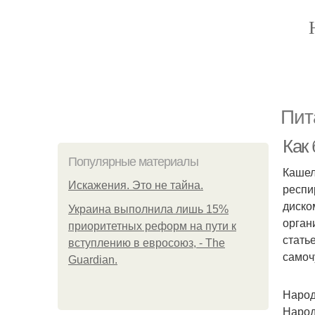
Пит
Как
Популярные материалы
Кашел
Искажения. Это не тайна.
респи
диско
Украина выполнила лишь 15%
орган
приоритетных реформ на пути к
стать
вступлению в евросоюз, - The
самоч
Guardian.
Народ
Народ