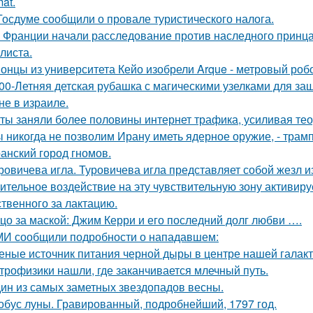
at.
Госдуме сообщили о провале туристического налога.
 Франции начали расследование против наследного принца
листа.
онцы из университета Кейо изобрели Arque - метровый робо
00-Летняя детская рубашка с магическими узелками для за
не в израиле.
ты заняли более половины интернет трафика, усиливая тео
 никогда не позволим Ирану иметь ядерное оружие, - трамп
анский город гномов.
ровичева игла. Туровичева игла представляет собой жезл из
ительное воздействие на эту чувствительную зону активиру
ственного за лактацию.
цо за маской: Джим Керри и его последний долг любви ….
И сообщили подробности о нападавшем:
еные источник питания черной дыры в центре нашей галак
трофизики нашли, где заканчивается млечный путь.
ин из самых заметных звездопадов весны.
обус луны. Гравированный, подробнейший, 1797 год.