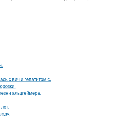
и.
сь с вич и гепатитом с.
орозки.
лезни альцгеймера.
 лет.
воду.