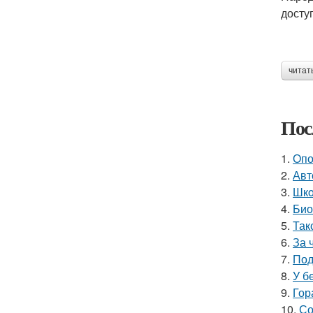
досту
читат
Пос
1.
Опо
2.
Авт
3.
Шкo
4.
Био
5.
Так
6.
За 
7.
Под
8.
У б
9.
Гор
10.
Со