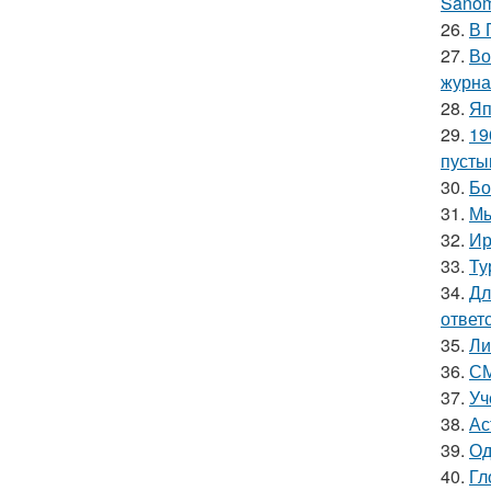
Sanom
26.
В 
27.
Во
журна
28.
Яп
29.
19
пусты
30.
Бо
31.
Мы
32.
Ир
33.
Ту
34.
Дл
ответ
35.
Ли
36.
СМ
37.
Уч
38.
Ас
39.
Од
40.
Гл