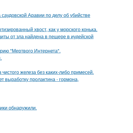
 саудовской Аравии по делу об убийстве
тизированный хвост, как у морского конька.
щиты от зла найдена в пещере в иудейской
рию "Мертвого Интернета".
.
 чистого железа без каких-либо примесей.
ет выработку пролактина - гормона,
тики обнаружили.