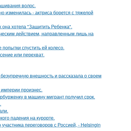
ашивания волос.
о изменилась - актриса борется с тяжелой
 она хотела "Защитить Ребенка".
ическим действием, направленным лишь на
 попытки спустить ей колесо.
асение или перехват.
безупречную внешность и рассказала о своем
 империи произнес.
ербурженку в машину мигрант получил срок.
.
али.
кого падения на курорте.
частника переговоров с Россией, - Helsingin