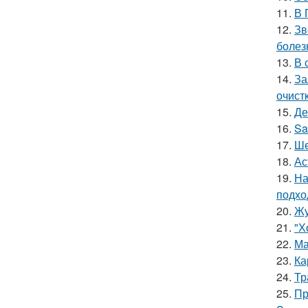
11.
В 
12.
Зв
болез
13.
В 
14.
За
очист
15.
Де
16.
Sa
17.
Ше
18.
Ас
19.
На
подхо
20.
Жу
21.
"Х
22.
Ма
23.
Ка
24.
Тр
25.
Пр