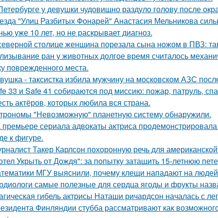
Петербурге у девушки чудовищно раздуло голову после окр
езда "Улиц Разбитых Фонарей" Анастасия Мельникова сильн
нью уже 10 лет, но не раскрывает диагноз.
северной столице женщина порезала сына ножом в ПВЗ: так
лизывание ран у животных долгое время считалось механ
ку поврежденного места.
вушка - таксистка избила мужчину на московском АЗС после
fe 33 и Safe 41 собираются под миссию: пожар, патруль, сп
сть актёров, которых любила вся страна.
трономы "Невозможную" планетную систему обнаружили.
 премьере сериала адвокаты актриса продемонстрировала 
де к фигуре.
рналист Такер Карлсон похоронную речь для американской
отел Укрыть от Дождя": за попытку затащить 15-летнюю пет
тематики МГУ выяснили, почему клещи нападают на людей
рдиологи самые полезные для сердца ягоды и фрукты назв
агическая гибель актрисы Наташи ричардсон началась с лег
езидента Финляндии стубба рассматривают как возможного у