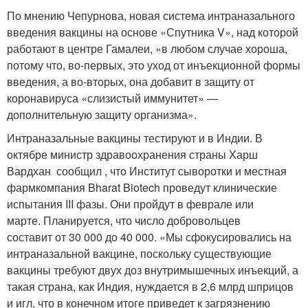
По мнению Чепурнова, новая система интраназального
введения вакцины на основе «Спутника V», над которой
работают в центре Гамалеи, «в любом случае хороша,
потому что, во-первых, это уход от инъекционной формы
введения, а во-вторых, она добавит в защиту от
коронавируса «слизистый иммунитет» —
дополнительную защиту организма».
Интраназальные вакцины тестируют и в Индии. В
октябре министр здравоохранения страны Харш
Вардхан сообщил , что Институт сыворотки и местная
фармкомпания Bharat Biotech проведут клинические
испытания III фазы. Они пройдут в феврале или
марте. Планируется, что число добровольцев
составит от 30 000 до 40 000. «Мы сфокусировались на
интраназальной вакцине, поскольку существующие
вакцины требуют двух доз внутримышечных инъекций, а
такая страна, как Индия, нуждается в 2,6 млрд шприцов
и игл, что в конечном итоге приведет к загрязнению