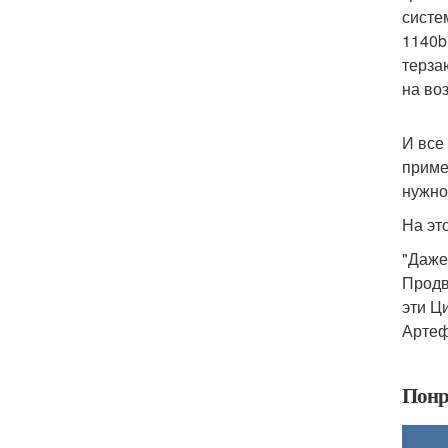
систе
1140b
терза
на во
И все
приме
нужно
На эт
"Даже
Продв
эти Ц
Артеф
Понр