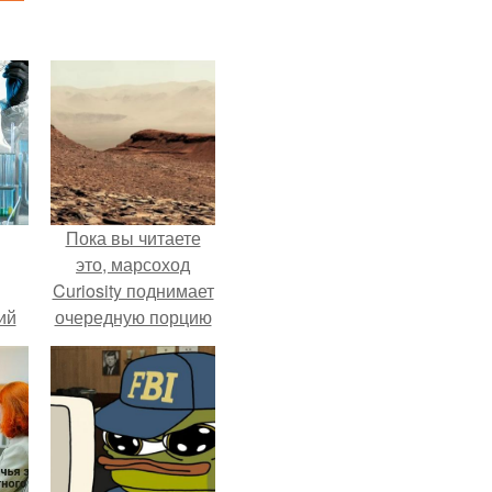
Пока вы читаете
это, марсоход
Curiosity поднимает
ий
очередную порцию
зм.
красной пыли. 6.