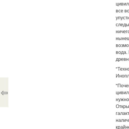
цивил
все в
упуст
следы
ничег
нынеш
возмо
вода.
древн
"Техн
Инопл
"Поче
⇦
цивил
нужно
Откры
галак
налич
крайн