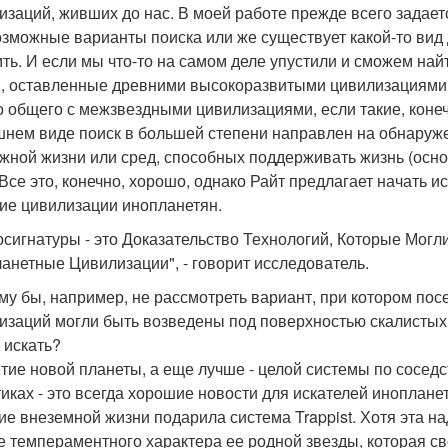
изаций, живших до нас. В моей работе прежде всего задает
озможные варианты поиска или же существует какой-то вид 
ить. И если мы что-то на самом деле упустили и сможем найт
, оставленные древними высокоразвитыми цивилизациями, 
о общего с межзвездными цивилизациями, если такие, коне
нем виде поиск в большей степени направлен на обнаруж
жной жизни или сред, способных поддерживать жизнь (осно
 Все это, конечно, хорошо, однако Райт предлагает начать и
ие цивилизации инопланетян.
осигнатуры - это Доказательство Технологий, Которые Мог
анетные Цивилизации", - говорит исследователь.
му бы, например, не рассмотреть вариант, при котором по
изаций могли быть возведены под поверхностью скалистых 
 искать?
тие новой планеты, а еще лучше - целой системы по соседс
тиках - это всегда хорошие новости для искателей иноплан
ие внеземной жизни подарила система Trappist. Хотя эта на
е темпераментного характера ее родной звезды, которая 