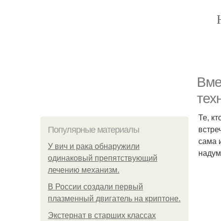
Вме
тех
Те, к
встре
Популярные материалы
сама 
У вич и рака обнаружили
надум
одинаковый препятствующий
лечению механизм.
В России создали первый
плазменный двигатель на криптоне.
Экстернат в старших классах