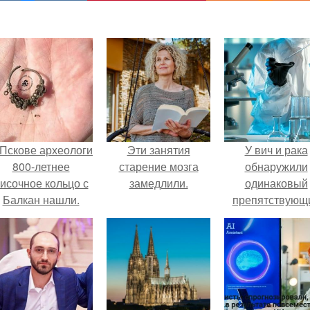
 Пскове археологи
Эти занятия
У вич и рака
800-летнее
старение мозга
обнаружили
исочное кольцо с
замедлили.
одинаковый
Балкан нашли.
препятствующ
лечению механи