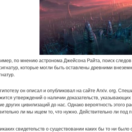
ример, по мнению астронома Джейсона Райта, поиск следов 
сигнатур, которые могли быть оставлены древними внезем
гнатур.
гипотезу он описал и опубликовал на сайте Arxiv. org. Спеш
жится утверждений о наличии доказательств, указывающих
ме других цивилизаций до нас. Однако вероятность этого ра
вительно ли мы ищем то, что нужно. Действительно ли по
никаких свидетельств о существовании каких бы то ни было