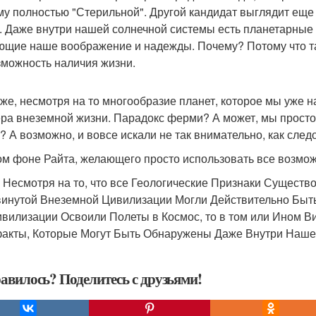
му полностью "Стерильной". Другой кандидат выглядит еще 
. Даже внутри нашей солнечной системы есть планетарные сп
ющие наше воображение и надежды. Почему? Потому что там
зможность наличия жизни.
 же, несмотря на то многообразие планет, которое мы уже н
ра внеземной жизни. Парадокс ферми? А может, мы просто и
? А возможно, и вовсе искали не так внимательно, как сле
ом фоне Райта, желающего просто использовать все возмо
 Несмотря на то, что все Геологические Признаки Существ
инутой Внеземной Цивилизации Могли Действительно Быт
ивилизации Освоили Полеты в Космос, то в том или Ином В
акты, Которые Могут Быть Обнаружены Даже Внутри Нашей 
авилось? Поделитесь с друзьями!