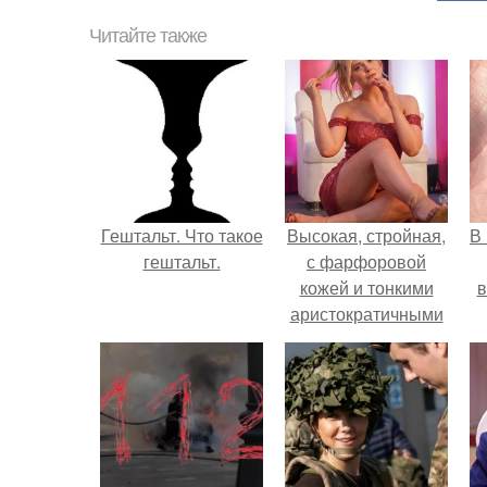
Читайте также
Гештальт. Что такое
Высокая, стройная,
В
гештальт.
с фарфоровой
кожей и тонкими
в
аристократичными
чертами, эль
выглядит так, будто
сошла с полотна
художника.