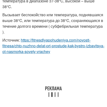
температура в диапазоне 37-38°C, высокой – выше
38°C.
Вызывает беспокойство или температура, поднявшаяся
выше 38°C, или температура до 38°C, сохраняющаяся в
течение долгого времени ( субфебрильная температура
).
Источник:
https://fitnesdlyapohudeniya.com/novosti-
fitnesa/chto-nuzhno-delat-pri-prostude-kak-bystro-izbavitsya-
ot-nasmorka-sovety-vrachey