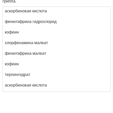
гриппа.
аскорбиновая кислота
фенилэфрина гидрохлорид
кофеин
хлорфенамина малеат
фенилэфрина малеат
кофеин
терпингидрат
аскорбиновая кислота