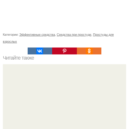
Категории:
Эффективные средства
,
Средства при простуде
,
Простуды для
взрослых
Читайте также
Философия Толстого. Философские идеи в творчестве Л.
Н. Толстого.