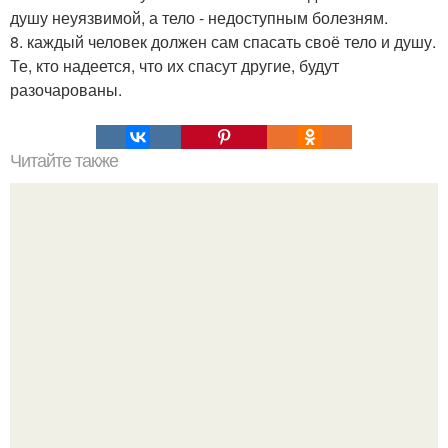
душу неуязвимой, а тело - недоступным болезням.
8. каждый человек должен сам спасать своё тело и душу.
Те, кто надеется, что их спасут другие, будут
разочарованы.
Читайте также
Кикуми Тоторо. Жертва маньяка кикуми тоторо или
номер 72.