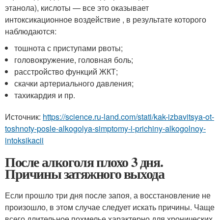
этанола), кислоты — все это оказывает
интоксикационное воздействие , в результате которого
наблюдаются:
тошнота с приступами рвоты;
головокружение, головная боль;
расстройство функций ЖКТ;
скачки артериального давления;
тахикардия и пр.
Источник:
https://science.ru-land.com/stati/kak-izbavitsya-ot-
toshnoty-posle-alkogolya-simptomy-i-prichiny-alkogolnoy-
intoksikacii
После алкоголя плохо 3 дня.
Причины затяжного выхода
Если прошло три дня после запоя, а восстановление не
произошло, в этом случае следует искать причины. Чаще
всего длительное похмелье характерно для хронических