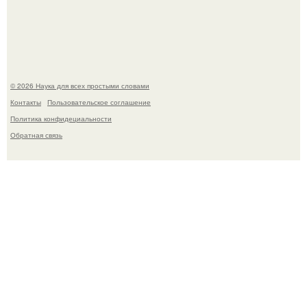
В России создали первый плазменный двигатель на
криптоне.
© 2026 Наука для всех простыми словами
Контакты
Пользовательское соглашение
Политика конфидециальности
Обратная связь