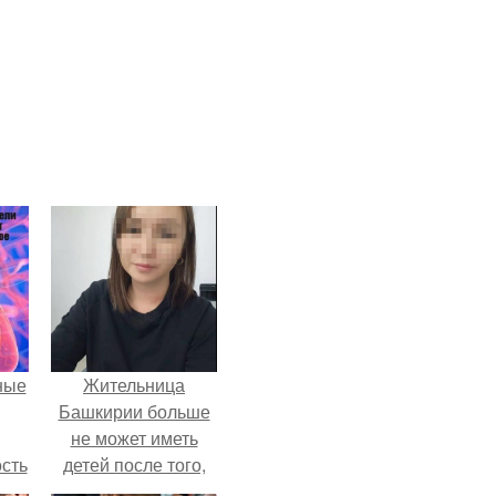
ные
Жительница
Башкирии больше
не может иметь
сть
детей после того,
мую
как медики сделали