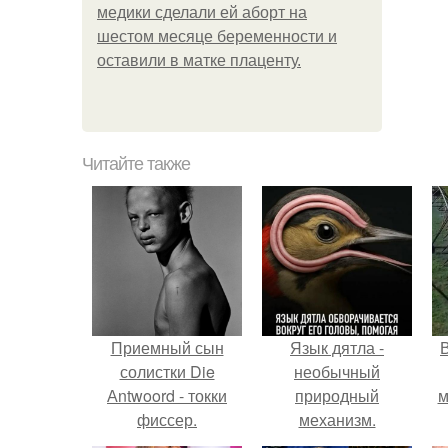
медики сделали ей аборт на
шестом месяце беременности и
оставили в матке плаценту.
Читайте также
Приемный сын
Язык дятла -
солистки Die
необычный
Аntwoord - токки
природный
м
фиссер.
механизм.