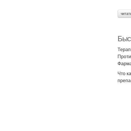
читат
Быс
Терап
Проти
Фарма
Что к
препа