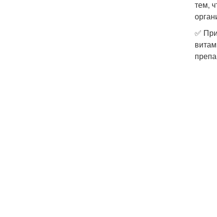
тем, 
орган
✅ При
витам
препа