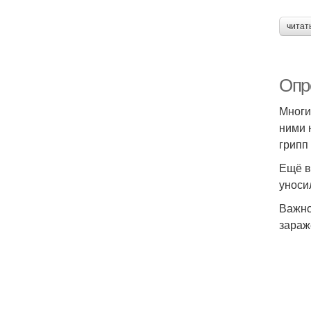
читат
Опр
Многи
ними 
грипп
Ещё в
уноси
Важно
зараж