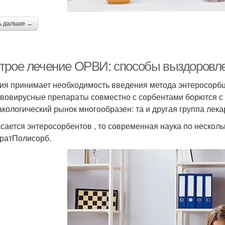
ь дальше →
трое лечение ОРВИ: способы выздоровле
ия принимает необходимость введения метода энтеросорб
вовирусные препараты совместно с сорбентами борются с 
кологический рынок многообразен: та и другая группа лек
асается энтеросорбентов , то современная наука по неско
ратПолисорб.