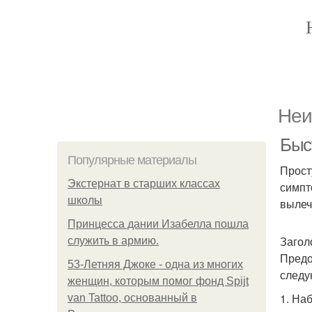
Неи
Быс
Популярные материалы
Прост
Экстернат в старших классах
симпт
школы
вылеч
Принцесса дании Изабелла пошла
Загол
служить в армию.
Предо
53-Летняя Джоке - одна из многих
следу
женщин, которым помог фонд Spijt
1. На
van Tattoo, основанный в