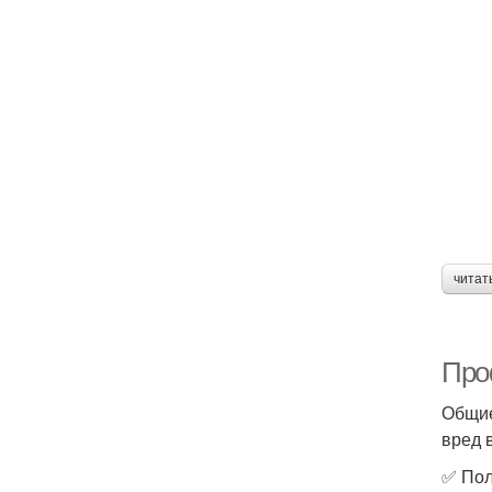
читат
Про
Общие
вред 
✅ Пол