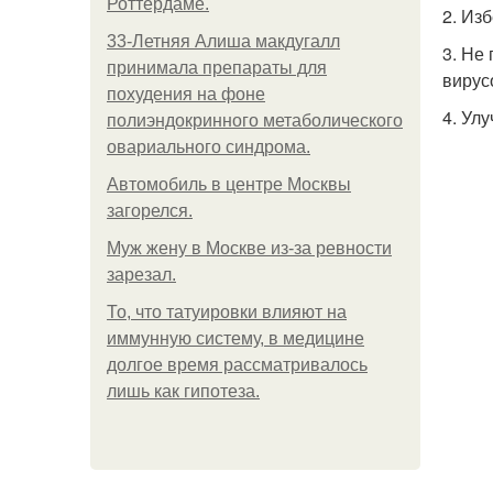
Роттердаме.
2. Из
33-Летняя Алиша макдугалл
3. Не
принимала препараты для
вирус
похудения на фоне
4. Ул
полиэндокринного метаболического
овариального синдрома.
Автомобиль в центре Москвы
загорелся.
Mуж жену в Москве из-за ревности
зарезал.
То, что татуировки влияют на
иммунную систему, в медицине
долгое время рассматривалось
лишь как гипотеза.