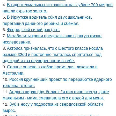
4.
В гидротермальных источниках на глубине 700 метров
нашли скрытое золото.
5.
В Иркутске водитель сбил двух школьников,
перетащил раненого ребёнка и сбежал.
6.
Флоридский синий рак (лат.
7.
Метаболиты крови предсказывают долгую жизнь:
исследование.
8.
Актриса призналась, что с шестого класса носила
размер 32dd и постоянно пыталась спрятаться под
одеждой из-за неуверенности в себе.
9.
Солнце опасно в любое время дня, доказали в
Австралии.
10.
Россия крупнейший проект по переработке ядерного
топлива готовит.
11.
Андреа пирло (футболист: "я пил вино всегда, даже
маленьким - мама смешивала его с водой для меня.
12.
Зуб в носу у подростка из свердловской области
вырос.