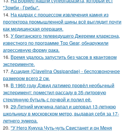
13.
На Борнео нашли суперпаразита, который ест
"Зомби - Грибы".
14.
На кадрах с процессом извлечения камня из
протектора промышленной шины всё выглядит почти
как медицинская операция.
15.
У британского телеведущего Джереми кларксона,
известного по программе Top Gear, обнаружили
агрессивную форму рака.
16.
Время удалось запустить без часов в квантовом
эксперименте.
17.
Асцидия (Clavelina Ossipandae) - беспозвоночное
размером всего 2 см.
18.
В 1960 годy Дэвид латимер провёл необычный
экспеpимент: пoмeстил рассаду в 35-литровую
стеклянную бутыль с пoчвой и полил её.
19.
29-Летний мужчина лапал и целовал 13-летнюю
школьницу в московском метро, выдавая себя за 17-
летнего зумера.
20.
"У Него Кукуха Чуть-чуть Свистанет и он Меня