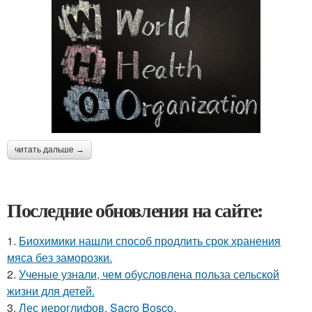
читать дальше →
Последние обновления на сайте:
1.
Биохимики нашли способ продлить срок хранения
мяса без заморозки.
2.
Ученые узнали, чем обусловлена польза сельской
жизни для детей.
3.
Лес иероглифов. Sacro Bosco.