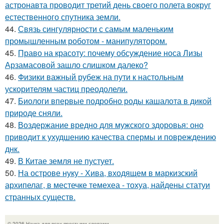
астронавта проводит третий день своего полета вокруг
естественного спутника земли.
44.
Связь сингулярности с самым маленьким
промышленным роботом - манипулятором.
45.
Право на красоту: почему обсуждение носа Лизы
Арзамасовой зашло слишком далеко?
46.
Физики важный рубеж на пути к настольным
ускорителям частиц преодолели.
47.
Биологи впервые подробно роды кашалота в дикой
природе сняли.
48.
Воздержание вредно для мужского здоровья: оно
приводит к ухудшению качества спермы и повреждению
днк.
49.
В Китае земля не пустует.
50.
На острове нуку - Хива, входящем в маркизский
архипелаг, в местечке темехеа - тохуа, найдены статуи
странных существ.
© 2026 Наука для всех простыми словами