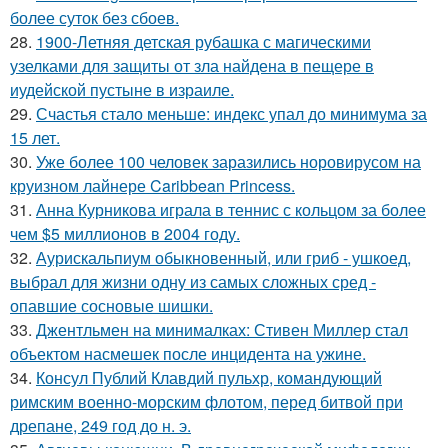
более суток без сбоев.
28.
1900-Летняя детская рубашка с магическими
узелками для защиты от зла найдена в пещере в
иудейской пустыне в израиле.
29.
Счастья стало меньше: индекс упал до минимума за
15 лет.
30.
Уже более 100 человек заразились норовирусом на
круизном лайнере Caribbean Princess.
31.
Анна Курникова играла в теннис с кольцом за более
чем $5 миллионов в 2004 году.
32.
Аурискальпиум обыкновенный, или гриб - ушкоед,
выбрал для жизни одну из самых сложных сред -
опавшие сосновые шишки.
33.
Джентльмен на минималках: Стивен Миллер стал
объектом насмешек после инцидента на ужине.
34.
Консул Публий Клавдий пульхр, командующий
римским военно-морским флотом, перед битвой при
дрепане, 249 год до н. э.