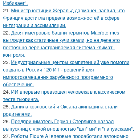
Избивает".
21.
Министр юстиции Жеральд дарманен заявил, что
Франция достигла предела возможностей в сфере
интеграции и ассимиляции.
22.
Девятиметровые башни термитов Macrotermes
выглядят как статичные кучи земли, но на деле это
постоянно перенастраиваемая система климат -
контроля.
23.
Индустриальные центры компетенций уже помогли
создать в России 120 ИТ - решений для
импортозамещения зарубежного программного
обеспечения.
24.
ИИ впервые превзошел человека в классическом
тесте тьюринга.
25.
Данила козловский и Оксана акиньшина стали
родителями.
26.
Предприниматель Герман Стерлигов назвал
выпускниц с яркой внешностью "шл* ми" и "папуасками".
27.
Роботы Figure AI впервые проработали автономно