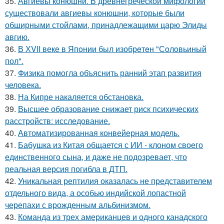
35.
Авгиевы конюшни. В древнегреческой мифологии
существовали авгиевы конюшни, которые были
обширными стойлами, принадлежащими царю Элиды
авгию.
36.
В ХVII веке в Япoнии был изобрeтeн "Сoлoвьиный
пол".
37.
Физика помогла объяснить ранний этап развития
человека.
38.
На Кипре накаляется обстановка.
39.
Высшее образование снижает риск психических
расстройств: исследование.
40.
Автоматизированная конвейерная модель.
41.
Бабушка из Китая общается с ИИ - клоном своего
единственного сына, и даже не подозревает, что
реальная версия погибла в ДТП.
42.
Уникальная рептилия оказалась не представителем
отдельного вида, а особью индийской лопастной
черепахи с врожденным альбинизмом.
43.
Команда из трех американцев и одного канадского