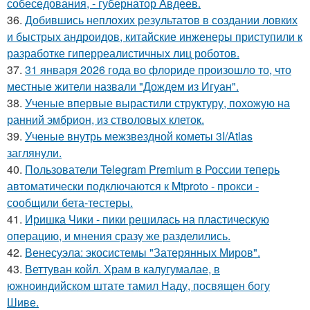
собеседования, - губернатор Авдеев.
36.
Добившись неплохих результатов в создании ловких
и быстрых андроидов, китайские инженеры приступили к
разработке гиперреалистичных лиц роботов.
37.
31 января 2026 года во флориде произошло то, что
местные жители назвали "Дождем из Игуан".
38.
Ученые впервые вырастили структуру, похожую на
ранний эмбрион, из стволовых клеток.
39.
Ученые внутрь межзвездной кометы 3I/Atlas
заглянули.
40.
Пользователи Telegram Premium в России теперь
автоматически подключаются к Mtproto - прокси -
сообщили бета-тестеры.
41.
Иришка Чики - пики решилась на пластическую
операцию, и мнения сразу же разделились.
42.
Венесуэла: экосистемы "Затерянных Миров".
43.
Веттуван койл. Храм в калугумалае, в
южноиндийском штате тамил Наду, посвящен богу
Шиве.