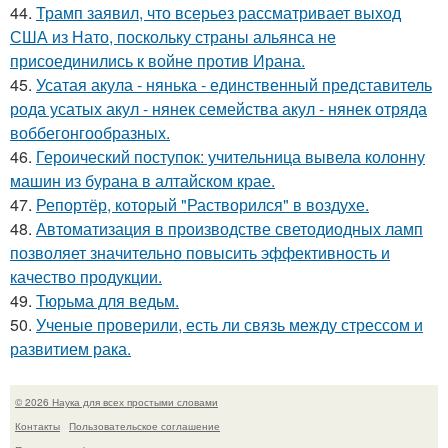
44.
Трамп заявил, что всерьез рассматривает выход
США из Нато, поскольку страны альянса не
присоединились к войне против Ирана.
45.
Усатая акула - нянька - единственный представитель
рода усатых акул - нянек семейства акул - нянек отряда
воббегонгообразных.
46.
Героический поступок: учительница вывела колонну
машин из бурана в алтайском крае.
47.
Репортёр, который "Растворился" в воздухе.
48.
Автоматизация в производстве светодиодных ламп
позволяет значительно повысить эффективность и
качество продукции.
49.
Тюрьма для ведьм.
50.
Ученые проверили, есть ли связь между стрессом и
развитием рака.
© 2026 Наука для всех простыми словами
Контакты
Пользовательское соглашение