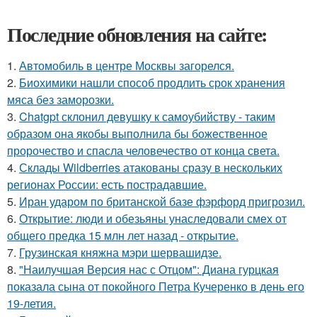
Последние обновления на сайте:
1.
Автомобиль в центре Москвы загорелся.
2.
Биохимики нашли способ продлить срок хранения
мяса без заморозки.
3.
Chatgpt склонил девушку к самоубийству - таким
образом она якобы выполнила бы божественное
пророчество и спасла человечество от конца света.
4.
Склады Wildberries атакованы сразу в нескольких
регионах России: есть пострадавшие.
5.
Иран ударом по британской базе фэрфорд пригрозил.
6.
Открытие: люди и обезьяны унаследовали смех от
общего предка 15 млн лет назад - открытие.
7.
Грузинская княжна мэри шервашидзе.
8.
"Наилучшая Версия нас с Отцом": Диана гурцкая
показала сына от покойного Петра Кучеренко в день его
19-летия.