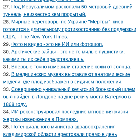
27.
Под Иерусалимом раскопали 50-метровый древний
туннель, неизвестно кем прорытый.
28.
Мирные переговоры по Украине "Мертвы", киев
готовится к длительному противостоянию без поддержки
США, - The New York Times.
29.
Фото и видео - это не ИИ или фотошоп.
30.
Арктические зайцы - это не те милые пушистики,
какими ты их себе представляешь.
31.
Впервые точно измерили старение кожи от солнца.
32.
В медицинских музеях выставляют анатомические
модели, где плод изображен в сидячем положении.
33.
Совершенно уникальный кельтский бронзовый шлем
был найден в Лондоне на дне реки у моста Ватерлоо в
1868 году.
34.
ИИ реконструировал последние мгновения жизни
жертвы извержения в Помпеях.
35.
Потенциального министра здравоохранения
владимирской области арестовали прямо в день