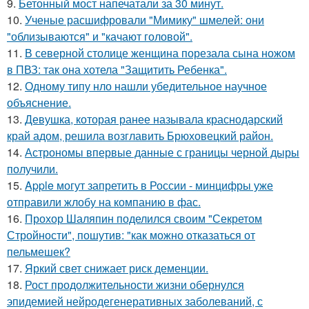
9.
Бетонный мост напечатали за 30 минут.
10.
Ученые расшифровали "Мимику" шмелей: они
"облизываются" и "качают головой".
11.
В северной столице женщина порезала сына ножом
в ПВЗ: так она хотела "Защитить Ребенка".
12.
Одному типу нло нашли убедительное научное
объяснение.
13.
Девушка, которая ранее называла краснодарский
край адом, решила возглавить Брюховецкий район.
14.
Астрономы впервые данные с границы черной дыры
получили.
15.
Apple могут запретить в России - минцифры уже
отправили жлобу на компанию в фас.
16.
Прохор Шаляпин поделился своим "Секретом
Стройности", пошутив: "как можно отказаться от
пельмешек?
17.
Яркий свет снижает риск деменции.
18.
Рост продолжительности жизни обернулся
эпидемией нейродегенеративных заболеваний, с