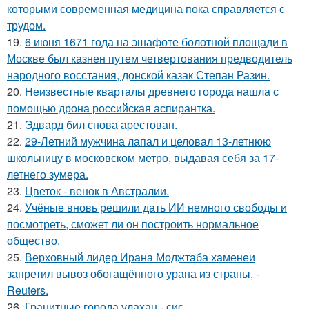
которыми современная медицина пока справляется с
трудом.
19.
6 июня 1671 года на эшафоте болотной площади в
Москве был казнен путем четвертования предводитель
народного восстания, донской казак Степан Разин.
20.
Неизвестные кварталы древнего города нашла с
помощью дрона российская аспирантка.
21.
Эдвард бил снова аpестован.
22.
29-Летний мужчина лапал и целовал 13-летнюю
школьницу в московском метро, выдавая себя за 17-
летнего зумера.
23.
Цветок - венок в Австралии.
24.
Учёные вновь решили дать ИИ немного свободы и
посмотреть, сможет ли он построить нормальное
общество.
25.
Верховный лидер Ирана Моджтаба хаменеи
запретил вывоз обогащённого урана из страны, -
Reuters.
26.
Гранитные города улахан - сис.