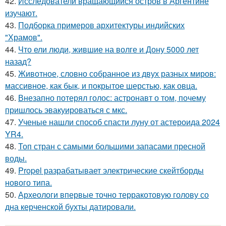
42.
Исследователи вращающийся остров в Аргентине
изучают.
43.
Подборка примеров архитектуры индийских
"Храмов".
44.
Что ели люди, жившие на волге и Дону 5000 лет
назад?
45.
Животное, словно собранное из двух разных миров:
массивное, как бык, и покрытое шерстью, как овца.
46.
Внезапно потерял голос: астронавт о том, почему
пришлось эвакуироваться с мкс.
47.
Ученые нашли способ спасти луну от астероида 2024
YR4.
48.
Топ стран с самыми большими запасами пресной
воды.
49.
Propel разрабатывает электрические скейтборды
нового типа.
50.
Археологи впервые точно терракотовую голову со
дна керченской бухты датировали.