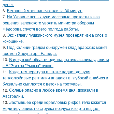
денег.
6.
Бетонный мост напечатали за 30 минут.
7.
На Украине вспыхнули массовые протесты из-за
решения зеленского уволить министра обороны
Фёдорова спустя всего полгода работы.
8.
Экс - главу пушкинского музея проверят из-за слов о
кокошнике.
9.
Под Калининградом обнаружен клад арабских монет
времен Харуна ар - Рашида.
10.
В иркутской области одиннадцатиклассника удалили
с ЕГЭ из-за "Умных" очков.
11.
Когда температура в штате падает до нуля,
теплолюбивые рептилии впадают в глубокий анабиоз и
буквально сыплются с веток на тротуары.
12.
Солнце опасно в любое время дня, доказали в
Австралии.
13.
Застывшее среди коралловых рифов тело кажется
медитирующим, но струйка воздуха изо рта выдает