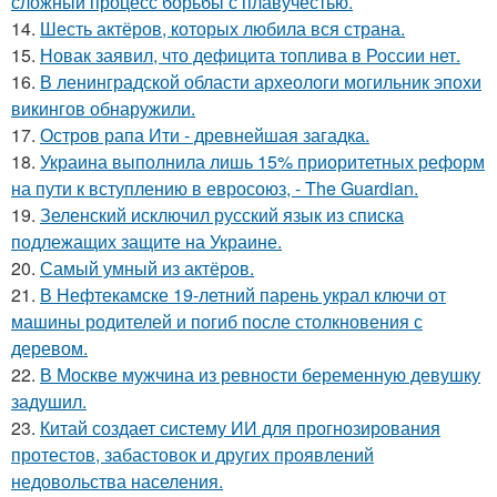
сложный процесс борьбы с плавучестью.
14.
Шесть актёров, которых любила вся страна.
15.
Новак заявил, что дефицита топлива в России нет.
16.
В ленинградской области археологи могильник эпохи
викингов обнаружили.
17.
Остров рапа Ити - древнейшая загадка.
18.
Украина выполнила лишь 15% приоритетных реформ
на пути к вступлению в евросоюз, - The Guardian.
19.
Зеленский исключил русский язык из списка
подлежащих защите на Украине.
20.
Самый умный из актёров.
21.
В Нефтекамске 19-летний парень украл ключи от
машины родителей и погиб после столкновения с
деревом.
22.
В Москве мужчина из ревности беременную девушку
задушил.
23.
Китай создает систему ИИ для прогнозирования
протестов, забастовок и других проявлений
недовольства населения.