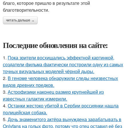
благо, которое пришло в результате этой
благотворительности.
читать дальше →
Последние обновления на сайте:
1.
Пока зрители восхищались эффектной картинкой,
создатели фильма фактически построили одну из самых
точных визуальных моделей чёрной дыры.
2.
В геноме человека обнаружили следы неизвестных
видов древних предков.
3.
Астрофизики наконец размер крупнейшей из
известных галактик измерили.
4.
Останки жестоко убитой в Сербии россиянки нашла
полицейская собака.
5.
Дочь знаменитого актёра вынуждена зарабатывать в
Onlyfans на голых фото, потому что отец оставил её без