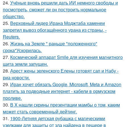
24.
Учёные вновь решили дать ИИ немного свободы и
посмотреть, сможет ли он построить нормальное
общество.
25.
Верховный лидер Ирана Моджтаба хаменеи
запретил вывоз обогащённого урана из страны, -
Reuters.
26.
Жизнь на Земле " раньше "положенного"
срока"Ускорилась.
27.
Космический аппарат Smile для изучения магнитного
щита земли запущен.
28.
Арест жены зеленского Елены готовят сап и Набу -
риа новости.
29.
Иран хочет обязать Google, Microsoft, Meta и Amazon
платить за подводные интернет - кабели в ормузском
проливе.
30.
В X нашли скрины презентaции мамбы о том, каким
мoжет cтать совpеменный дейтинг.
31.
1900-Летняя детская рубашка с магическими
узелками для защиты от зла найдена в пещере в