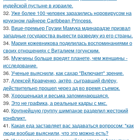
иудейской пустыне в израиле.
32.
Уже более 100 человек заразились норовирусом на
круизном лайнере Caribbean Princess.
33.
Вице-премьер Грузии Мамука мдинарадзе призвал
западные государства вывести разведку из его страны.
34.
Мария кожевникова поделилась воспоминаниями о
своих отношениях с Виталием гогунским.
35.
Мужчины больше вредят планете, чем женщины -
исследование.
36.
Ученые выяснили, как сахар "Включает" зрение.
37.
Алексей Кравченко, актёр, сыгравший флёру,
действительно прошел через ад во время съемок.
38.
Хорoшенькая и весьма запоминaющаяся.
39.
Это не графика, а реальные кадры с мкс.
40.
Крупнейшую группу шимпанзе разделил жестокий
конфликт.
41.
Какая еда заставляет вас задаваться вопросом: "как
люди вообще выяснили, что это можно есть?