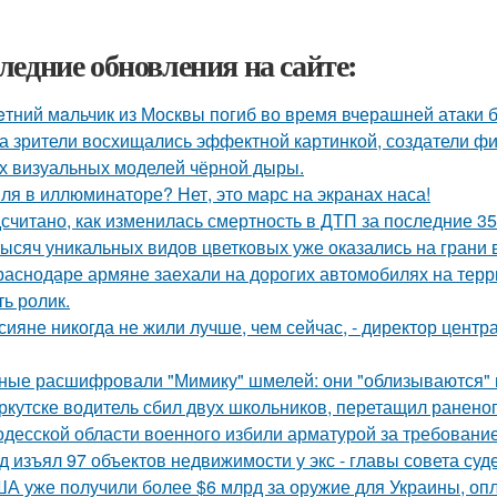
ледние обновления на сайте:
eтний мaльчик из Москвы погиб во время вчерашней атаки 
а зрители восхищались эффектной картинкой, создатели ф
х визуальных моделей чёрной дыры.
ля в иллюминаторе? Нет, это марс на экранах наса!
считано, как изменилась смертность в ДТП за последние 35
тысяч уникальных видов цветковых уже оказались на грани
раснодаре армяне заехали на дорогих автомобилях на терр
ть ролик.
сияне никогда не жили лучше, чем сейчас, - директор цент
ные расшифровали "Мимику" шмелей: они "облизываются" и
ркутске водитель сбил двух школьников, перетащил раненог
одесской области военного избили арматурой за требовани
д изъял 97 объектов недвижимости у экс - главы совета су
А уже получили более $6 млрд за оружие для Украины, оп