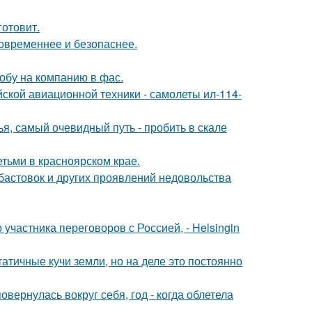
готовит.
овременнее и безопаснее.
обу на компанию в фас.
ской авиационной техники - самолеты ил-114-
я, самый очевидный путь - пробить в скале
тьми в красноярском крае.
абастовок и других проявлений недовольства
частника переговоров с Россией, - Helsingin
атичные кучи земли, но на деле это постоянно
овернулась вокруг себя, год - когда облетела