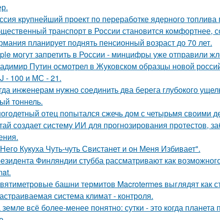
ер.
ссия крупнейший проект по переработке ядерного топлива 
щественный транспорт в России становится комфортнее, с
рмания планирует поднять пенсионный возраст до 70 лет.
ple могут запретить в России - минцифры уже отправили жл
адимир Путин осмотрел в Жуковском образцы новой россий
J - 100 и МС - 21.
гда инженерам нужно соединить два берега глубокого ущель
ый тоннель.
огодетный отец попытался сжечь дом с четырьмя своими де
тай создает систему ИИ для прогнозирования протестов, з
ения.
 Него Кукуха Чуть-чуть Свистанет и он Меня Избивает".
езидента Финляндии стубба рассматривают как возможного у
at.
вятиметровые башни термитов Macrotermes выглядят как ст
астраиваемая система климат - контроля.
 земле всё более-менее понятно: сутки - это когда планета п
е.