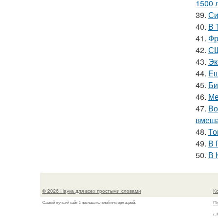
1500 л
39.
Си
40.
В 
41.
Фр
42.
СШ
43.
Эк
44.
Ещ
45.
Би
46.
Ме
47.
Во
вмеша
48.
То
49.
В 
50.
В 
© 2026 Наука для всех простыми словами
К
П
Самый лучший сайт c познавательной информацией.
г.