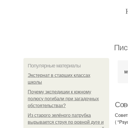
Пис
Популярные материалы
М
Экстернат в старших классах
школы
Почему экспедиции к южному
полюсу погибали при загадочных
Сов
обстоятельствах?
Совет
Из старого зелёного патрубка
( "Psy
вырывается струя по ровной дуге и