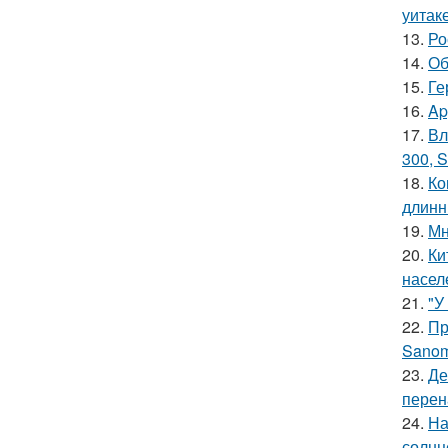
уитак
13.
Ро
14.
Об
15.
Ге
16.
Ap
17.
Вл
300, S
18.
Ко
длинн
19.
Мн
20.
Ки
насел
21.
"У
22.
Пр
Sanom
23.
Де
перен
24.
На
солнц