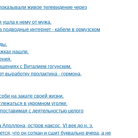
 показывали живое телевидение через
 ушла к нему от мужа.
за подводные интернет - кабели в ормузском
ды.
ажках нашли.
ения.
шениях с Виталием гогунским.
ет выработку пролактина - гормона,
соби на закате своей жизни.
лежаться в укромном уголке.
опоставимая с деятельностью целого
поллона, остров наксос, VI век до н. э.
ся, что он соткан и сшит буквально вчера, а не