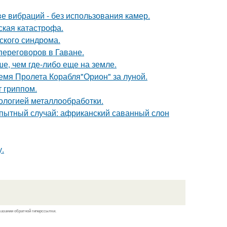
е вибраций - без использования камер.
ская катастрофа.
ского синдрома.
переговоров в Гаване.
е, чем где-либо еще на земле.
емя Пролета Корабля"Орион" за луной.
 гриппом.
нологией металлообработки.
пытный случай: африканский саванный слон
.
казании обратной гиперссылки.