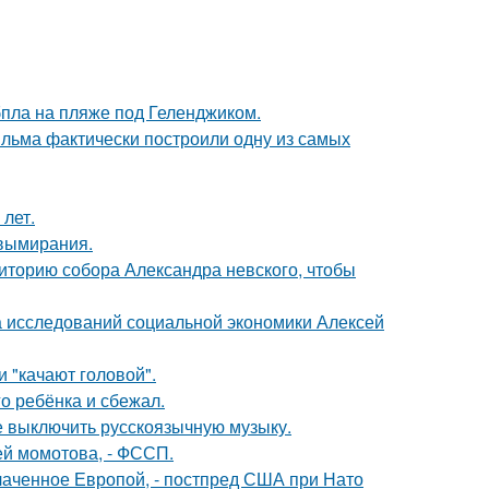
бпла на пляже под Геленджиком.
ильма фактически построили одну из самых
 лет.
 вымирания.
иторию собора Александра невского, чтобы
ра исследований социальной экономики Алексей
 "качают головой".
о ребёнка и сбежал.
е выключить русскоязычную музыку.
дей момотова, - ФССП.
лаченное Европой, - постпред США при Нато