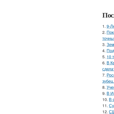
Пос
1.
9-Л
2.
Пок
точны
3.
Зем
4.
Под
5.
10 
6.
В К
сдела
7.
Рос
зубец.
8.
Уче
9.
В И
10.
В 
11.
Су
12.
СШ