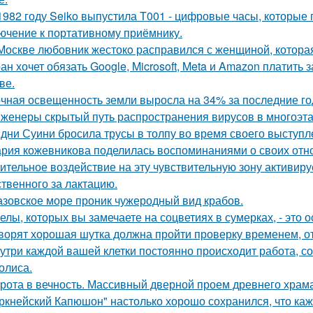
1982 году Seiko выпустила T001 - цифровые часы, которые
ючение к портативному приёмнику.
Москве любовник жестокo расправился с женщиной, которая
ан хочет обязать Google, Microsoft, Meta и Amazon платить 
ве.
чная освещенность земли выросла на 34% за последние го
женеры скрытый путь распространения вирусов в многоэт
дни Суини бросила трусы в толпу во время своего выступл
рия кожевникова поделилась воспоминаниями о своих отно
ительное воздействие на эту чувствительную зону активиру
ственного за лактацию.
азовское море проник чужеродный вид крабов.
елы, которых вы замечаете на соцветиях в сумерках, - это о
ворят хорошая шутка должна пройти проверку временем, от
утри каждой вашей клетки постоянно происходит работа, с
олиса.
рота в вечность. Массивный дверной проем древнего храма А
ркнейский Капюшон" настолько хорошо сохранился, что кажет