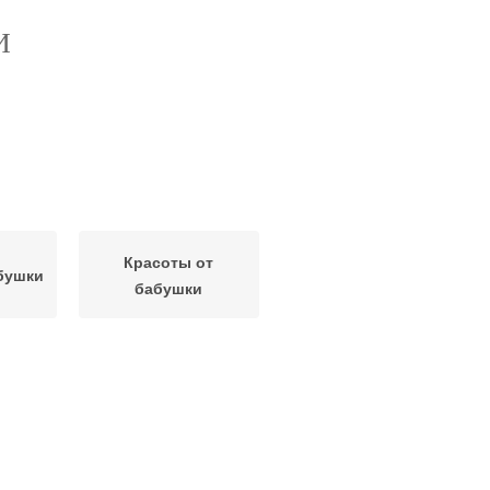
И
Красоты от
бушки
бабушки