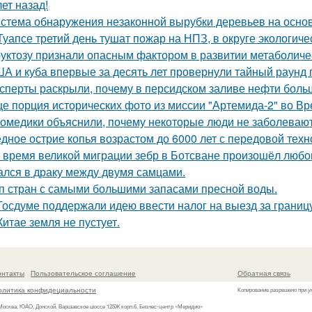
ет назад!
стема обнаружения незаконной вырубки деревьев на основ
Туапсе третий день тушат пожар на НПЗ, в округе экологиче
уктозу признали опасным фактором в развитии метаболиче
А и куба впервые за десять лет провернули тайный раунд 
сперты раскрыли, почему в персидском заливе нефти больш
е порция исторических фото из миссии "Артемида-2" во Вр
омедики объяснили, почему некоторые люди не заболевают
дное острие копья возрастом до 6000 лет с передовой тех
 время великой миграции зебр в Ботсване произошёл любо
лся в драку между двумя самцами.
п стран с самыми большими запасами пресной воды.
Госдуме поддержали идею ввести налог на выезд за границу
Китае земля не пустует.
онтакты
Пользовательское соглашение
Обратная связь
олитика конфидециальности
Копирование разрешено при у
 Москва, ЮАО, Донской, Варшавское шоссе 125Ж корп.6, Бизнес-центр «Меридио»