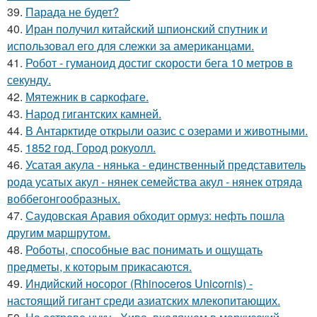
39.
Парада не будет?
40.
Иран получил китайский шпионский спутник и
использовал его для слежки за американцами.
41.
Робот - гуманоид достиг скорости бега 10 метров в
секунду.
42.
Мятежник в саркофаге.
43.
Народ гигантских камней.
44.
В Антарктиде открыли оазис с озерами и животными.
45.
1852 год. Город рокуолл.
46.
Усатая акула - нянька - единственный представитель
рода усатых акул - нянек семейства акул - нянек отряда
воббегонгообразных.
47.
Саудовская Аравия обходит ормуз: нефть пошла
другим маршрутом.
48.
Роботы, способные вас понимать и ощущать
предметы, к которым прикасаются.
49.
Индийский носорог (Rhinoceros Unicornis) -
настоящий гигант среди азиатских млекопитающих.