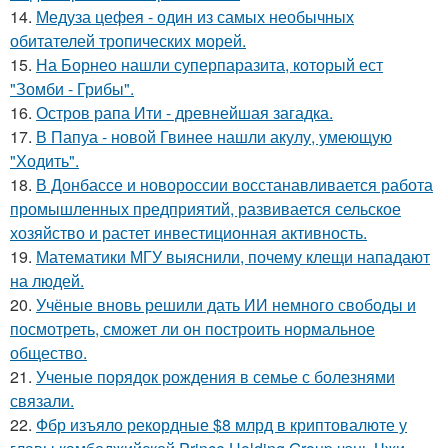
14.
Медуза цефея - один из самых необычных
обитателей тропических морей.
15.
На Борнео нашли суперпаразита, который ест
"Зомби - Грибы".
16.
Остров рапа Ити - древнейшая загадка.
17.
В Папуа - новой Гвинее нашли акулу, умеющую
"Ходить".
18.
В Донбассе и новороссии восстанавливается работа
промышленных предприятий, развивается сельское
хозяйство и растет инвестиционная активность.
19.
Математики МГУ выяснили, почему клещи нападают
на людей.
20.
Учёные вновь решили дать ИИ немного свободы и
посмотреть, сможет ли он построить нормальное
общество.
21.
Ученые порядок рождения в семье с болезнями
связали.
22.
Фбр изъяло рекордные $8 млрд в криптовалюте у