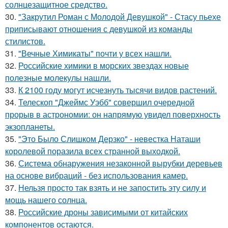
солнцезащитное средство.
30.
"Закрутил Роман с Молодой Девушкой" - Стасу пьехе
приписывают отношения с девушкой из команды
стилистов.
31.
"Вечные Химикаты" почти у всех нашли.
32.
Российские химики в морских звездах новые
полезные молекулы нашли.
33.
К 2100 году могут исчезнуть тысячи видов растений.
34.
Телескоп "Джеймс Уэбб" совершил очередной
прорыв в астрономии: он напрямую увидел поверхность
экзопланеты.
35.
"Это Было Слишком Дерзко" - невестка Наташи
королевой поразила всех странной выходкой.
36.
Система обнаружения незаконной вырубки деревьев
на основе вибраций - без использования камер.
37.
Нельзя просто так взять и не запостить эту силу и
мощь нашего солнца.
38.
Российские дроны зависимыми от китайских
компонентов остаются.