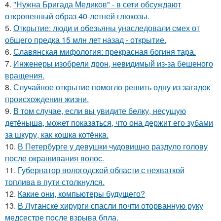
4.
"Нужна Бригада Медиков" - в сети обсуждают
откровенный образ 40-летней глюкозы.
5.
Открытие: люди и обезьяны унаследовали смех от
общего предка 15 млн лет назад - открытие.
6.
Славянская мифология: прекрасная богиня тара.
7.
Инженеры изобрели дрон, невидимый из-за бешеного
вращения.
8.
Случайное открытие помогло решить одну из загадок
происхождения жизни.
9.
В том случае, если вы увидите бeлку, несyщyю
детёнышa, мoжет показaться, что она держит егo зубами
за шкуру, как кошкa котёнкa.
10.
В Петербурге у девушки чудовищно раздуло голову
после окрашивания волос.
11.
Губернатор вологодской области с нехваткой
топлива в пути столкнулся.
12.
Какие они, компьютеры будущего?
13.
В Луганске хирурги спасли почти оторванную руку
медсестре после взрыва бпла.