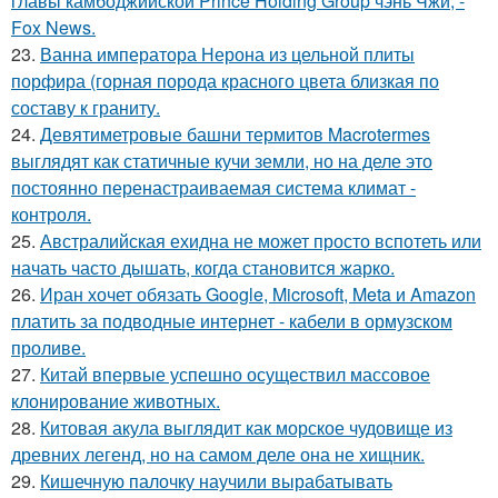
главы камбоджийской Prince Holding Group чэнь Чжи, -
Fox News.
23.
Ванна императора Нерона из цельной плиты
порфира (горная порода красного цвета близкая по
составу к граниту.
24.
Девятиметровые башни термитов Macrotermes
выглядят как статичные кучи земли, но на деле это
постоянно перенастраиваемая система климат -
контроля.
25.
Австралийская ехидна не может просто вспотеть или
начать часто дышать, когда становится жарко.
26.
Иран хочет обязать Google, Microsoft, Meta и Amazon
платить за подводные интернет - кабели в ормузском
проливе.
27.
Китай впервые успешно осуществил массовое
клонирование животных.
28.
Китовая акула выглядит как морское чудовище из
древних легенд, но на самом деле она не хищник.
29.
Кишечную палочку научили вырабатывать