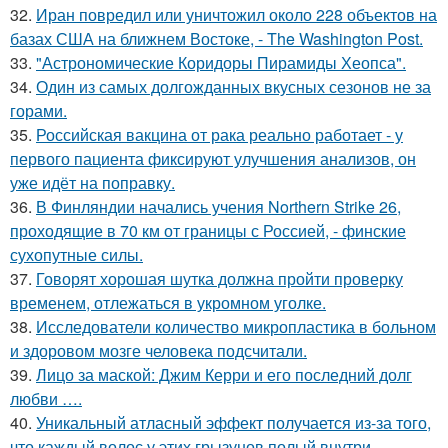
32.
Иран повредил или уничтожил около 228 объектов на
базах США на ближнем Востоке, - The Washington Post.
33.
"Астрономические Коридоры Пирамиды Хеопса".
34.
Один из самых долгожданных вкусных сезонов не за
горами.
35.
Российская вакцина от рака реально работает - у
первого пациента фиксируют улучшения анализов, он
уже идёт на поправку.
36.
В Финляндии начались учения Northern Strike 26,
проходящие в 70 км от границы с Россией, - финские
сухопутные силы.
37.
Говорят хорошая шутка должна пройти проверку
временем, отлежаться в укромном уголке.
38.
Исследователи количество микропластика в больном
и здоровом мозге человека подсчитали.
39.
Лицо за маской: Джим Керри и его последний долг
любви ….
40.
Уникальный атласный эффект получается из-за того,
что каждый волос у этих грызунов полый внутри.