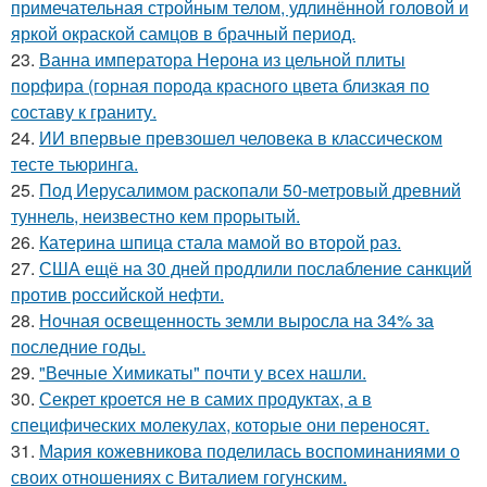
примечательная стройным телом, удлинённой головой и
яркой окраской самцов в брачный период.
23.
Ванна императора Нерона из цельной плиты
порфира (горная порода красного цвета близкая по
составу к граниту.
24.
ИИ впервые превзошел человека в классическом
тесте тьюринга.
25.
Под Иерусалимом раскопали 50-метровый древний
туннель, неизвестно кем прорытый.
26.
Катерина шпица стала мамой во второй раз.
27.
США ещё на 30 дней продлили послабление санкций
против российской нефти.
28.
Ночная освещенность земли выросла на 34% за
последние годы.
29.
"Вечные Химикаты" почти у всех нашли.
30.
Секрет кроется не в самих продуктах, а в
специфических молекулах, которые они переносят.
31.
Мария кожевникова поделилась воспоминаниями о
своих отношениях с Виталием гогунским.