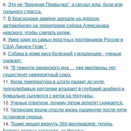
6.
Это не "Вредная Привычка", а сигнал зуда, боли или
сильного стресса.
7.
В Краснодаре армяне заехали на дорогих
автомобилях на территорию собора Александра
невского, чтобы сделать ролик.
8.
Умер один из самых яростных противников России в
США Линдси Грэм *.
9.
Собака в доме риск болезней у младенцев - ученые
снижает.
10.
"В темноте океанского дна … уже миллионы лет
существует невероятный союз.
11.
Когда температура в штате падает до нуля,
теплолюбивые рептилии впадают в глубокий анабиоз и
буквально сыплются с веток на тротуары.
12.
Ученые ответили, почему летом аппетит снижается.
13.
Читинские врачи спасли жизнь пациентке после пяти
остановок сердца.
14.
Трамп решил вернуть 350 миллиардов: теперь
Европа должна заплатить за Украину.