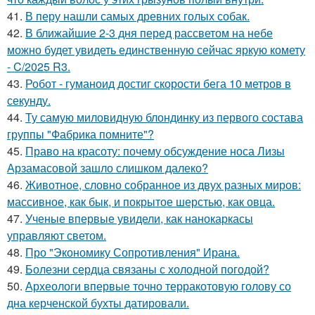
41.
В перу нашли самых древних голых собак.
42.
В ближайшие 2-3 дня перед рассветом на небе
можно будет увидеть единственную сейчас яркую комету
- C/2025 R3.
43.
Робот - гуманоид достиг скорости бега 10 метров в
секунду.
44.
Ту самую миловидную блондинку из первого состава
группы "Фабрика помните"?
45.
Право на красоту: почему обсуждение носа Лизы
Арзамасовой зашло слишком далеко?
46.
Животное, словно собранное из двух разных миров:
массивное, как бык, и покрытое шерстью, как овца.
47.
Ученые впервые увидели, как нанокаркасы
управляют светом.
48.
Про "Экономику Сопротивления" Ирана.
49.
Болезни сердца связаны с холодной погодой?
50.
Археологи впервые точно терракотовую голову со
дна керченской бухты датировали.