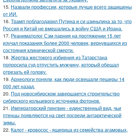
15.
Назвали профессии, которые лучше всего защищены
от ИИ.
16.
Трамп поблагодарил Путина и си цзиньпина за то, что
Россия и Китай не вмешались в войну США и Ирана.
17.
Реаниматолог Сэм парния на протяжении 15 лет
изучал показания более 2000 человек, вернувшихся из
состояния клинической смерти.
18.
Жертва жестокого избиения из Татарстана
попросила суд отпустить мужчину, который обещал
отрезать ей голову.
19.
Археологи поняли, как люди освещали пещеры 14
000 лет назад.
20.
Под новосибирском завершается строительство
сибирского кольцевого источника фотонов.
21.
Императорский пингвин - единственный вид, чьи
птенцы появляются на свет посреди антарктической
зимы.
22.
Калот - кровосос - ящерица из семейства агамовых,