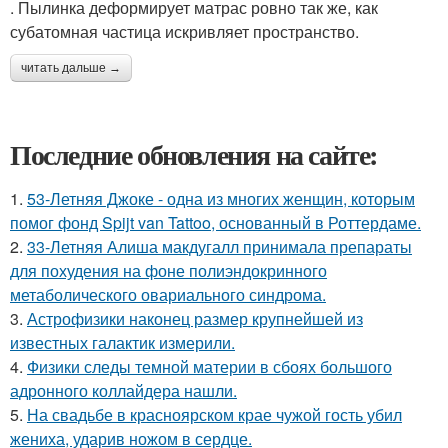
. Пылинка деформирует матрас ровно так же, как
субатомная частица искривляет пространство.
читать дальше →
Последние обновления на сайте:
1.
53-Летняя Джоке - одна из многих женщин, которым
помог фонд Spijt van Tattoo, основанный в Роттердаме.
2.
33-Летняя Алиша макдугалл принимала препараты
для похудения на фоне полиэндокринного
метаболического овариального синдрома.
3.
Астрофизики наконец размер крупнейшей из
известных галактик измерили.
4.
Физики следы темной материи в сбоях большого
адронного коллайдера нашли.
5.
На свадьбе в красноярском крае чужой гость убил
жениха, ударив ножом в сердце.