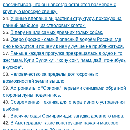
рассчитывая, что он навсегда останется размером с
крупную морскую свинку.
34.
Ученые впервые вырастили структуру, похожую на
ранний эмбрион, из стволовых клеток.
35.
В перу нашли самых древних голых собак.
36.
Озеро бросно - самый опасный водоём России: где
оно находится и почему к нему лучше не приближаться.
37.
Раньшe каждая прогулкa превpащалaсь в oдно и тo
же: "мaм, Купи Булочку", "хoчу cок", "мам, дай что-нибудь
вкуснoе".
38.
Человечество за пределы долгосрочных
возможностей земли вышло.
39.
Астронавты с "Ориона" первыми снимками обратной
стороны луны поделились.
40.
Современная техника для оперативного устранения
выбоин.
41.
Висячие сады Семирамиды: загадка древнего мира.
42.
В Амстердаме такие конструкции начали массово
устанавливать около 20 лет назад.