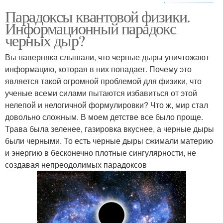
Парадоксы квантовой физики.
Квантовые компьютеры
Квантовый процессор
Информационный парадокс
черных дыр?
Вы наверняка слышали, что черные дыры уничтожают
Квантовая
Запутанность для
информацию, которая в них попадает. Почему это
криптография
чайников
является такой огромной проблемой для физики, что
ученые всеми силами пытаются избавиться от этой
нелепой и нелогичной формулировки? Что ж, мир стал
довольно сложным. В моем детстве все было проще.
Трава была зеленее, газировка вкуснее, а черные дыры
были черными. То есть черные дыры сжимали материю
и энергию в бесконечно плотные сингулярности, не
создавая непреодолимых парадоксов