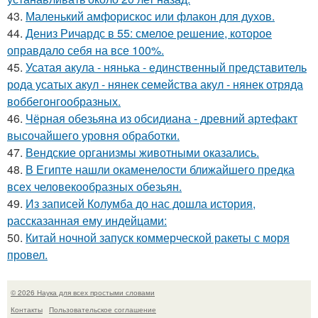
43.
Маленький амфорискос или флакон для духов.
44.
Дениз Ричардс в 55: смелое решение, которое
оправдало себя на все 100%.
45.
Усатая акула - нянька - единственный представитель
рода усатых акул - нянек семейства акул - нянек отряда
воббегонгообразных.
46.
Чёрная обезьяна из обсидиана - древний артефакт
высочайшего уровня обработки.
47.
Вендские организмы животными оказались.
48.
В Египте нашли окаменелости ближайшего предка
всех человекообразных обезьян.
49.
Из записей Колумба до нас дошла история,
рассказанная ему индейцами:
50.
Китай ночной запуск коммерческой ракеты с моря
провел.
© 2026 Наука для всех простыми словами
Контакты
Пользовательское соглашение