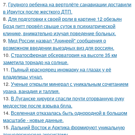
7.
Грудного ребенка на вертолёте санавиации доставили
в Иркутск после жесткого ДТП.
8.
Для подготовки к своей роли в картине 12 обезьян
Брэд питт провёл свыше суток в психиатрической
клинике, внимательно изучая поведение больных.
9.
Мид России назвал "Ахинеей" сообщения о
возможном введении выездных виз для россиян.
10.
Стратосферная обсерватория на высоте 35 км
заметила торнадо на солнце.
11.
Пьяный красноярец иномарку на глазах у её
владелицы угнал.
12.
Ученые открыли минерал с уникальным сочетанием
урана, ванадия и таллия.
13.
В Луганске хирурги спасли почти оторванную руку
медсестре после взрыва бпла.
14.
Вселенная отказалась быть однородной в большом
масштабе - новые данные.
15.
Дальний Восток и Арктика формируют уникальную
технологическую экосистему.