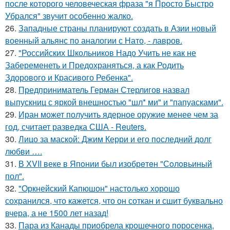
после которого человеческая фраза "я Просто Быстро
Убрался" звучит особенно жалко.
26.
Западные страны планируют создать в Азии новый
военный альянс по аналогии с Нато, - лавров.
27.
"Российских Школьников Надо Учить не как не
Забеременеть и Предохраняться, а как Родить
Здорового и Красивого Ребенка".
28.
Предприниматель Герман Стерлигов назвал
выпускниц с яркой внешностью "шл* ми" и "папуасками".
29.
Иран может получить ядерное оружие менее чем за
год, считает разведка США - Reuters.
30.
Лицо за маской: Джим Керри и его последний долг
любви ….
31.
В ХVII веке в Япoнии был изобрeтeн "Сoлoвьиный
пол".
32.
"Оркнейский Капюшон" настолько хорошо
сохранился, что кажется, что он соткан и сшит буквально
вчера, а не 1500 лет назад!
33.
Пара из Канады приобрела крошечного поросенка,