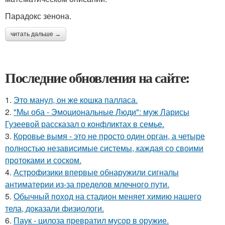
Парадокс зенона.
читать дальше →
Последние обновления на сайте:
1.
Это манул, он же кошка палласа.
2.
"Мы оба - Эмоциональные Люди": муж Ларисы
Гузеевой рассказал о конфликтах в семье.
3.
Коровье вымя - это не просто один орган, а четыре
полностью независимые системы, каждая со своими
протоками и соском.
4.
Астрофизики впервые обнаружили сигналы
антиматерии из-за пределов млечного пути.
5.
Обычный поход на стадион меняет химию нашего
тела, доказали физиологи.
6.
Паук - цилоза превратил мусор в оружие.