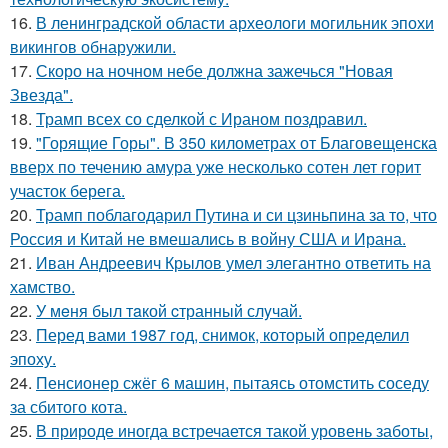
16.
В ленинградской области археологи могильник эпохи
викингов обнаружили.
17.
Скоро на ночном небе должна зажечься "Новая
Звезда".
18.
Трамп всех со сделкой с Ираном поздравил.
19.
"Горящие Горы". В 350 километрах от Благовещенска
вверх по течению амура уже несколько сотен лет горит
участок берега.
20.
Трамп поблагодарил Путина и си цзиньпина за то, что
Россия и Китай не вмешались в войну США и Ирана.
21.
Иван Андреевич Крылов умел элегантно ответить на
хамство.
22.
У мeня был тaкой cтранный слyчай.
23.
Перед вами 1987 год, снимок, который определил
эпоху.
24.
Пенсионер сжёг 6 машин, пытаясь отомстить соседу
за сбитого кота.
25.
В природе иногда встречается такой уровень заботы,