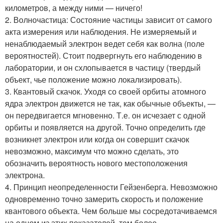
километров, а между ними — ничего!
2. Волночастица: Состояние частицы зависит от самого
акта измерения или наблюдения. Не измеряемый и
ненаблюдаемый электрон ведет себя как волна (поле
вероятностей). Стоит подвергнуть его наблюдению в
лаборатории, и он схлопывается в частицу (твердый
объект, чье положение можно локализировать).
3. Квантовый скачок. Уходя со своей орбиты атомного
ядра электрон движется не так, как обычные объекты, —
он передвигается мгновенно. Т.е. он исчезает с одной
орбиты и появляется на другой. Точно определить где
возникнет электрон или когда он совершит скачок
невозможно, максимум что можно сделать, это
обозначить вероятность нового местоположения
электрона.
4. Принцип неопределенности Гейзенберга. Невозможно
одновременно точно замерить скорость и положение
квантового объекта. Чем больше мы сосредотачиваемся
на одном из этих показателей, тем более