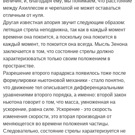
величин, и, благодаря ему, мы понимаем, что расстояние
между Ахиллесом и черепахой не может оставаться
отличным от нуля.
Другая известная апория звучит следующим образом:
летящая стрела неподвижна, так как в каждый момент
времени она покоится, а поскольку она покоится в
каждый момент, то покоится она всегда. Мысль Зенона
заключается в том, что состояние стрелы должно
характеризоваться только своим положением в
пространстве.
Разрешение второго парадокса появилось тоже после
формулировки ньютоновой механики - стало понятно,
что движение тел описывается дифференциальными
уравнениями второго порядка, а именно: второй закон
ньютона говорит о том, что масса, умноженная на
ускорение, равна силе. Ускорение - это скорость
изменения скорости, это вторая производная от
меняющегося во времени положения частицы.
Следовательно, состояние стрелы характеризуется не