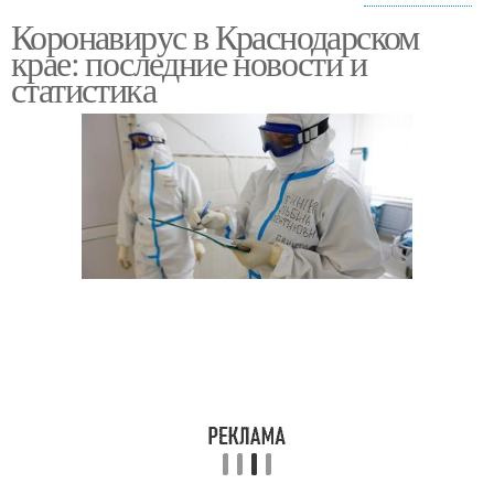
Коронавирус в Краснодарском
Ситуации с
Край в последние сутки
крае: последние новости и
коронавирусом
статистика
Краснодарские края
Край для борьбы
Пациенты с
Борьба с
коронавирусом
коронавирусом